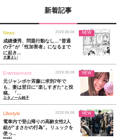
新着記事
2026.08.08
News
NEW
成績優秀、問題行動なし…“普通
の子”が「性加害者」になるまで
に起き...
大夏えい
2026.08.08
Entertainment
NEW
元ジャンポケ斉藤に求刑7年で
も、妻は翌日に“楽しすぎた“と投
稿。「...
エタノール純子
2026.08.08
Lifestyle
NEW
電車内で登山帰りの高齢女性2人
組が“まさかの行為”。リュックを
使っ...
maki