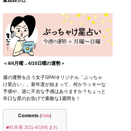
＜4/4月曜→4/10日曜の運勢＞
週の運勢を占う女子SPA!オリジナル「ぶっちゃ
け星占い」。新年度が始まって、何かラッキーな
予感や、逆に不吉な予感はありますか？ちょっと
辛口な星のお告げで素敵な1週間を！
Contents
hide
[
]
■牡羊座 3/21-4/19生まれ