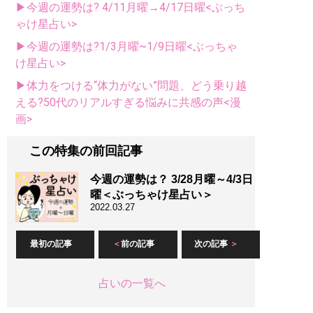
▶今週の運勢は? 4/11月曜→4/17日曜<ぶっち
ゃけ星占い>
▶今週の運勢は?1/3月曜~1/9日曜<ぶっちゃ
け星占い>
▶体力をつける“体力がない”問題、どう乗り越
える?50代のリアルすぎる悩みに共感の声<漫
画>
この特集の前回記事
今週の運勢は？ 3/28月曜～4/3日
曜＜ぶっちゃけ星占い＞
2022.03.27
最初の記事
前の記事
次の記事
占いの一覧へ