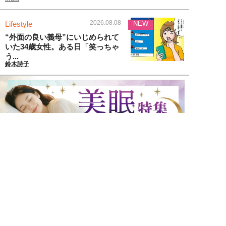
2026.08.08
Lifestyle
NEW
“外面の良い義母”にいじめられて
いた34歳女性。ある日「笑っちゃ
う...
鈴木詩子
2026.08.07
Entertainment
堺雅人、反町隆史、GACKT…夏
ドラマを「50代イケオジ」が席
巻。...
こじらぶ
2026.08.07
Human