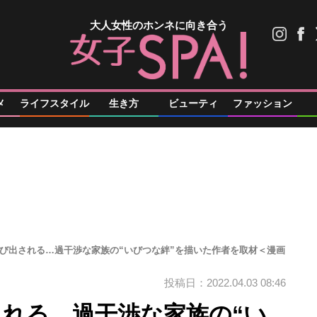
大人女性のホンネに向き合う
メ
ライフスタイル
生き方
ビューティ
ファッション
呼び出される…過干渉な家族の“いびつな絆”を描いた作者を取材＜漫画
投稿日：2022.04.03 08:46
される…過干渉な家族の“い