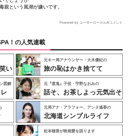
SPA！の人気連載
元キー局アナウンサー・大木優紀の
笑い
旅の恥はかき捨てて
ン図解
元『渡鬼』子役・宇野なおみの
ャレ
話そ、お茶しよっ元気出そ
ち
元局アナ・アラフォー、アンヌ遙香の
ケ
北海道シンプルライフ
松本穂香が映画愛を語ります