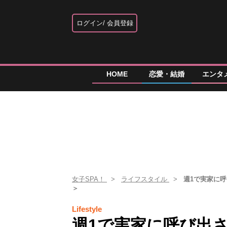
ログイン
会員登録
HOME
恋愛・結婚
エンタ
女子SPA！
ライフスタイル
週1で実家に
＞
Lifestyle
週1で実家に呼び出