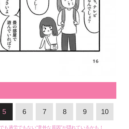
5
6
7
8
9
10
でも過労でもない“意外な原因”が隠れているかも！