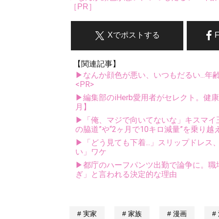
［PR］
Xでポストする
【関連記事】
▶なんか顔色が悪い、いつもだるい...年
<PR>
▶編集部のiHerb愛用者がセレクト。健
月】
▶「俺、マジで向いてないな」キスマイ玉森
の脇道”や“2ヶ月で10キロ減量”を乗り越
▶「どう見ても下着...」スリップドレ
い」ワケ
▶都庁のハーフパンツ出勤で論争に。職
ぎ」と言われる決定的な理由
実家
家族
漫画