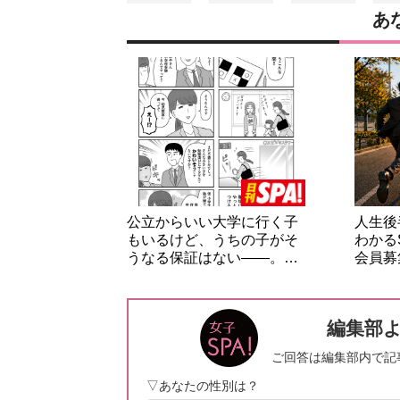
あ
公立からいい大学に行く子
人生後
もいるけど、うちの子がそ
わかる
うなる保証はない――。…
会員募