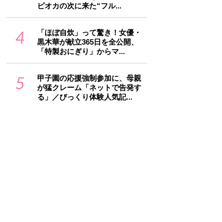
ピオカの次に来た“フル...
4
「ほぼ自炊」って驚き！女優・
黒木華が献立365日を全公開、
「特製おにぎり」からマ...
5
甲子園の応援強制参加に、母親
が猛クレーム「ネットで告発す
る」／びっくり体験人気記...