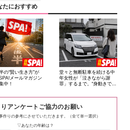
なたにおすすめ
半の“賢い生き方”が
堂々と無断駐車を続ける中
SPA!メールマガジン
年女性が「泣きながら謝
集中！
罪」するまで。“身動きで…