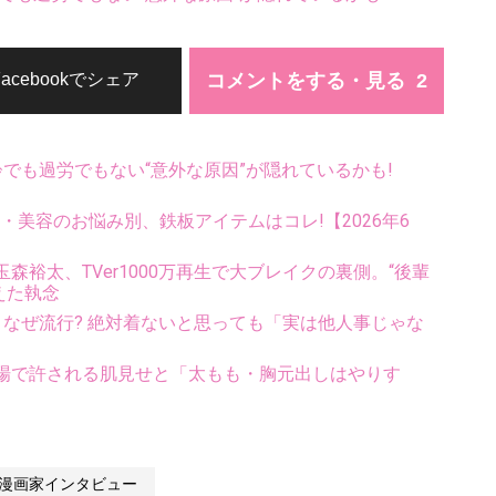
コメントをする・見る
Facebookでシェア
齢でも過労でもない“意外な原因”が隠れているかも!
康・美容のお悩み別、鉄板アイテムはコレ!【2026年6
裕太、TVer1000万再生で大ブレイクの裏側。“後輩
えた執念
ス、なぜ流行? 絶対着ないと思っても「実は他人事じゃな
場で許される肌見せと「太もも・胸元出しはやりす
漫画家インタビュー