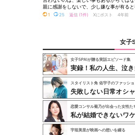
女子
女子SPA!が贈る実話エピソード集
実録！私の人生、泣き
スタイリスト角 佑宇子のファッショ
失敗しない日常オシ
恋愛コンサル菊乃が出会った女性た
私が結婚できないワ
宇垣美里が映画への想いを綴る