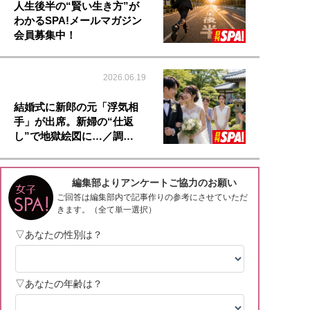
人生後半の“賢い生き方”が
わかるSPA!メールマガジン
会員募集中！
2026.06.19
結婚式に新郎の元「浮気相
手」が出席。新婦の“仕返
し”で地獄絵図に…／調…