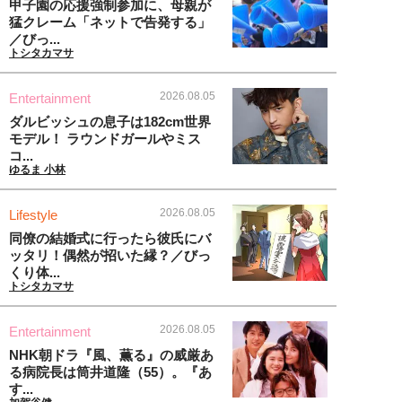
甲子園の応援強制参加に、母親が
猛クレーム「ネットで告発する」
／びっ...
トシタカマサ
2026.08.05
Entertainment
ダルビッシュの息子は182cm世界
モデル！ ラウンドガールやミス
コ...
ゆるま 小林
2026.08.05
Lifestyle
同僚の結婚式に行ったら彼氏にバ
ッタリ！偶然が招いた縁？／びっ
くり体...
トシタカマサ
2026.08.05
Entertainment
NHK朝ドラ『風、薫る』の威厳あ
る病院長は筒井道隆（55）。『あ
す...