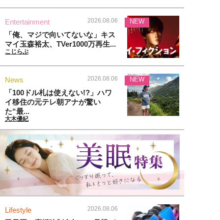
2026.08.06
Entertainment
NEW
「俺、マジで向いてないな」キス
マイ玉森裕太、TVer1000万再生...
こじらぶ
2026.08.06
News
NEW
「100ドル札は使えない!?」ハワ
イ移住の元テレ朝アナが驚い
た“最...
大木優紀
2026.08.06
Lifestyle