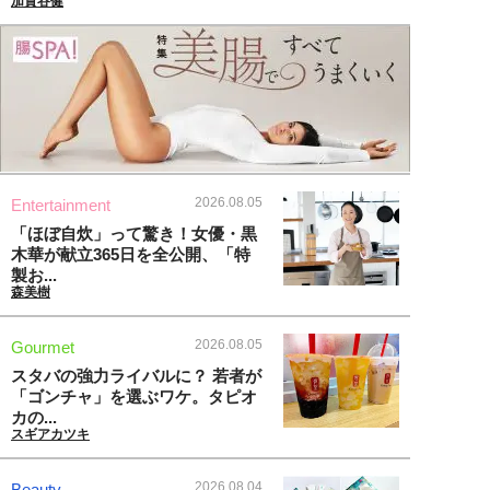
加賀谷健
2026.08.05
Entertainment
「ほぼ自炊」って驚き！女優・黒
木華が献立365日を全公開、「特
製お...
森美樹
2026.08.05
Gourmet
スタバの強力ライバルに？ 若者が
「ゴンチャ」を選ぶワケ。タピオ
カの...
スギアカツキ
2026.08.04
Beauty