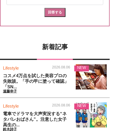
新着記事
2026.08.06
Lifestyle
NEW
コスメ4万点を試した美容プロの
失敗談。「手の甲に塗って確認」
「SN...
遠藤幸子
2026.08.06
Lifestyle
NEW
電車でドラマを大声実況する“ネ
タバレおばさん”。注意した女子
高生の...
鈴木詩子