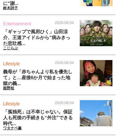
に“謝...
鈴木詩子
2026.08.04
Entertainment
「ギャップで風邪ひく」山田涼
介、王道アイドルから“病みきっ
た悲壮感...
こじらぶ
2026.08.04
Lifestyle
義母が「赤ちゃんより私を優先し
て」と…産後6か月で始まった地
獄の義...
姫野桂
2026.08.04
Lifestyle
「孤独死」は不幸じゃない。保証
人も死後の手続きも“外注”できる
時代...
ワタナベ薫