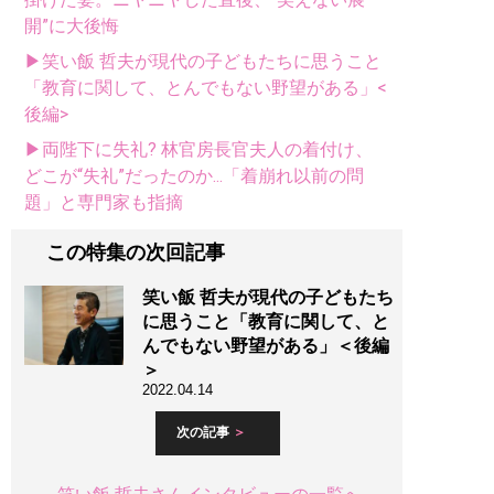
開”に大後悔
▶笑い飯 哲夫が現代の子どもたちに思うこと
「教育に関して、とんでもない野望がある」<
後編>
▶両陛下に失礼? 林官房長官夫人の着付け、
どこが“失礼”だったのか...「着崩れ以前の問
題」と専門家も指摘
この特集の次回記事
笑い飯 哲夫が現代の子どもたち
に思うこと「教育に関して、と
んでもない野望がある」＜後編
＞
2022.04.14
次の記事