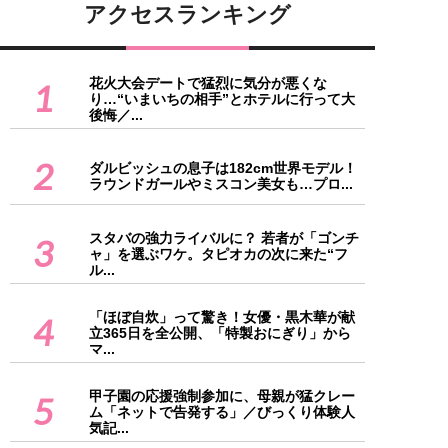
アクセスランキング
花火大会デートで猛烈に気分が悪くな
1
り…“いまいちの相手”とホテルに行って大
後悔／...
2
ダルビッシュの息子は182cm世界モデル！
ラウンドガールやミスコン美女も…プロ...
スタバの強力ライバルに？ 若者が「ゴンチ
3
ャ」を選ぶワケ。タピオカの次に来た“フ
ル...
「ほぼ自炊」って驚き！女優・黒木華が献
4
立365日を全公開、「特製おにぎり」から
マ...
甲子園の応援強制参加に、母親が猛クレー
5
ム「ネットで告発する」／びっくり体験人
気記...