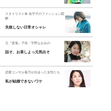
スタイリスト角 佑宇子のファッション図
解
失敗しない日常オシャレ
元『渡鬼』子役・宇野なおみの
話そ、お茶しよっ元気出そ
恋愛コンサル菊乃が出会った女性たち
私が結婚できないワケ
元局アナ・アラフォー、アンヌ遙香の
北海道シンプルライフ