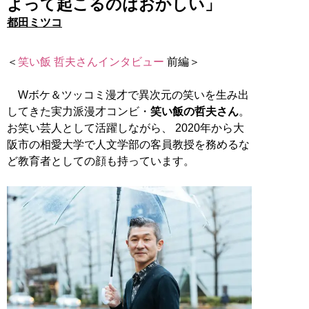
よって起こるのはおかしい」
都田ミツコ
＜
笑い飯 哲夫さんインタビュー
前編＞
Wボケ＆ツッコミ漫才で異次元の笑いを生み出
してきた実力派漫才コンビ・
笑い飯の哲夫さん
。
お笑い芸人として活躍しながら、 2020年から大
阪市の相愛大学で人文学部の客員教授を務めるな
ど教育者としての顔も持っています。