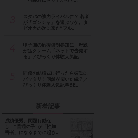
3
スタバの強力ライバルに？ 若者
が「ゴンチャ」を選ぶワケ。タ
ピオカの次に来た“フル...
4
甲子園の応援強制参加に、母親
が猛クレーム「ネットで告発す
る」／びっくり体験人気記...
5
同僚の結婚式に行ったら彼氏に
バッタリ！偶然が招いた縁？／
びっくり体験人気記事BE...
新着記事
成績優秀、問題行動な
し…“普通の子”が「性加
害者」になるまでに起き...