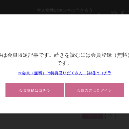
大人女性のホンネに向き合う
メ
ライフスタイル
生き方
ビューティ
ファッション
／アラサーちゃん名作集86・峰なゆか
投稿日：2022.07.29 08:44
1／アラサーちゃん名作集
コメント