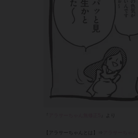
『
アラサーちゃん無修正5
』より
【アラサーちゃんとは】⇒
アラサーちゃん