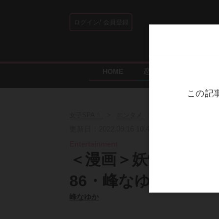
ログイン
会員登録
HOME
恋愛・結婚
エンタ
女子SPA！
エンタメ
＜漫画＞妖怪大戦争1
更新日：2022.09.16 10:49
Entertainment
＜漫画＞妖怪大戦争
86・峰なゆか
峰なゆか