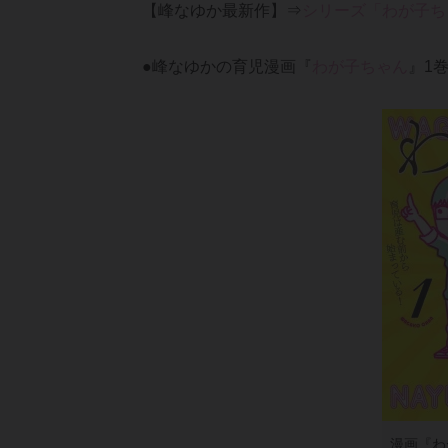
【峰なゆか最新作】⇒
シリーズ「わが子ち
●峰なゆかの育児漫画『
わが子ちゃん
』1
漫画『わ