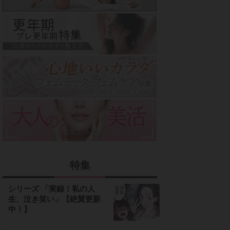
特集
シリーズ 「実録！私の人
生、泣き笑い」【絶賛更新
中！】