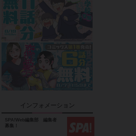
インフォメーション
SPA!Web編集部 編集者
募集！