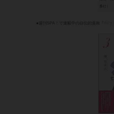
桑社）
●週刊SPA！で連載中の自伝的漫画『
AV