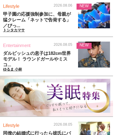
2026.08.06
Lifestyle
NEW
甲子園の応援強制参加に、母親が
猛クレーム「ネットで告発する」
／びっ...
トシタカマサ
2026.08.05
Entertainment
NEW
ダルビッシュの息子は182cm世界
モデル！ ラウンドガールやミス
コ...
ゆるま 小林
2026.08.05
Lifestyle
同僚の結婚式に行ったら彼氏にバ