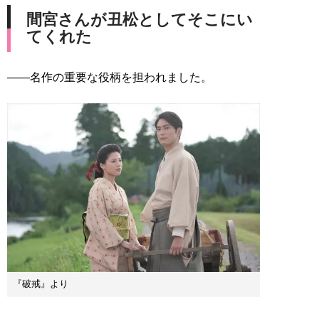
間宮さんが丑松としてそこにい
てくれた
――名作の重要な役柄を担われました。
『破戒』より