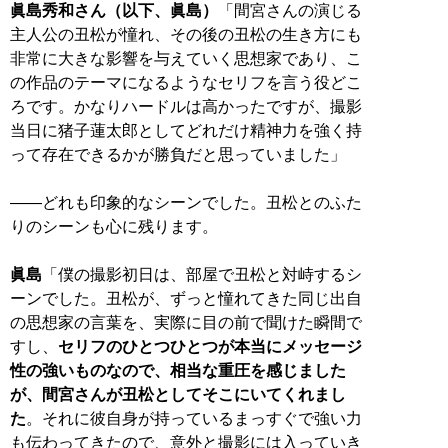
眞島秀和さん（以下、眞島）
「間宮さんの演じる
主人公の丑松が憧れ、その後の丑松の生き方にも
非常に大きな影響を与えていく思想家であり、こ
の作品のテーマになるようなセリフを言う役どこ
ろです。かなりハードルは高かったですが、撮影
当日に猪子蓮太郎としてどれだけ精神力を強く持
って存在できるかが勝負だと思っていました」
――どれも印象的なシーンでした。丑松とのふた
りのシーンも心に残ります。
眞島
「僕の撮影初日は、部屋で丑松と対峙するシ
ーンでした。丑松が、ずっと憧れてきた同じ出自
の思想家の言葉を、実際に目の前で聞けた瞬間で
すし、
セリフのひとつひとつが本当にメッセージ
性の強いものなので、相当な重圧を感じました
が、間宮さんが丑松としてそこにいてくれまし
た
。それに彼自身が持っているまっすぐで強い力
も伝わってきたので、意外と撮影には入っていき