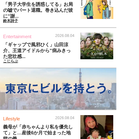
「男子大学生を誘惑してる」お局
の嘘でパート退職。巻き込んだ彼
に“謝...
鈴木詩子
2026.08.04
Entertainment
「ギャップで風邪ひく」山田涼
介、王道アイドルから“病みきっ
た悲壮感...
こじらぶ
2026.08.04
Lifestyle
義母が「赤ちゃんより私を優先し
て」と…産後6か月で始まった地
獄の義...