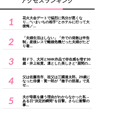
アクセスランキング
花火大会デートで猛烈に気分が悪くな
1
り…“いまいちの相手”とホテルに行って大
後悔／...
「夫婦生活はしない」「外での発散は申告
2
制」産後レスで離婚危機だった夫婦がたど
り着...
3
朝ドラ、大河とNHK作品で存在感を増す30
歳・井上祐貴。凛とした美しさと“眉間の...
父は佐藤浩市、祖父は三國連太郎。29歳に
4
なった俳優・寛一郎が『徹子の部屋』で見
せ...
夫が母親を嫌う理由がわからなかった私→
5
ある日“決定的瞬間”を目撃。さらに衝撃の
事...