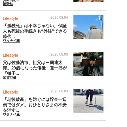
姫野桂
2026.08.04
Lifestyle
「孤独死」は不幸じゃない。保証
人も死後の手続きも“外注”できる
時代...
ワタナベ薫
2026.08.03
Lifestyle
父は佐藤浩市、祖父は三國連太
郎。29歳になった俳優・寛一郎が
『徹子...
加賀谷健
2026.08.03
Lifestyle
「老後破産」を防ぐには貯金一辺
倒ではダメ。おひとりさまの不安
を消す...
ワタナベ薫