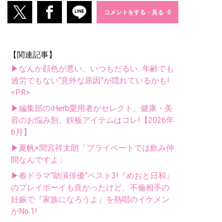
コメントをする・見る
【関連記事】
▶なんか顔色が悪い、いつもだるい...年齢でも
過労でもない“意外な原因”が隠れているかも!
<PR>
▶編集部のiHerb愛用者がセレクト。健康・美
容のお悩み別、鉄板アイテムはコレ!【2026年
6月】
▶夏帆×間宮祥太朗「プライベートでは飲み仲
間なんですよ」
▶春ドラマ“助演俳優”ベスト3!『めおと日和』
のプレイボーイも良かったけど、不倫相手の
妊娠で『家族になろうよ』を熱唱のイケメン
がNo.1!