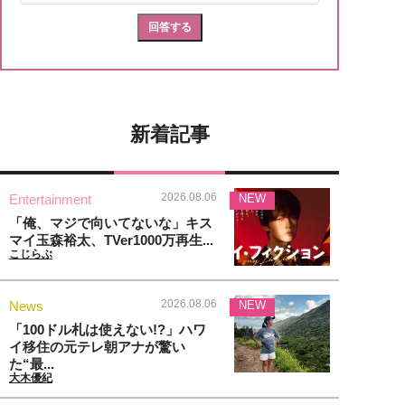
新着記事
2026.08.06
Entertainment
NEW
「俺、マジで向いてないな」キス
マイ玉森裕太、TVer1000万再生...
こじらぶ
2026.08.06
News
NEW
「100ドル札は使えない!?」ハワ
イ移住の元テレ朝アナが驚い
た“最...
大木優紀