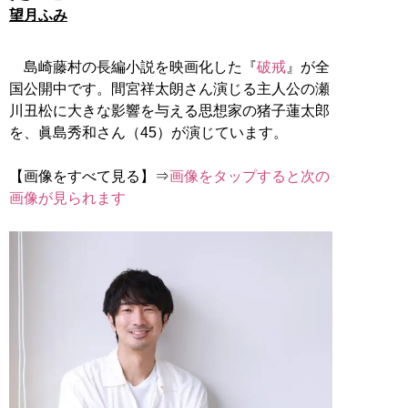
望月ふみ
島崎藤村の長編小説を映画化した『
破戒
』が全
国公開中です。間宮祥太朗さん演じる主人公の瀬
川丑松に大きな影響を与える思想家の猪子蓮太郎
を、眞島秀和さん（45）が演じています。
【画像をすべて見る】⇒
画像をタップすると次の
画像が見られます