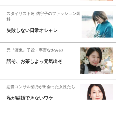
スタイリスト角 佑宇子のファッション図
解
失敗しない日常オシャレ
元『渡鬼』子役・宇野なおみの
話そ、お茶しよっ元気出そ
恋愛コンサル菊乃が出会った女性たち
私が結婚できないワケ
元局アナ・アラフォー、アンヌ遙香の
北海道シンプルライフ