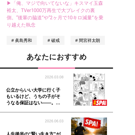
▶「俺、マジで向いてないな」キスマイ玉森
裕太、TVer1000万再生で大ブレイクの裏
側。“後輩の脇道”や“2ヶ月で10キロ減量”を乗
り越えた執念
眞島秀和
破戒
間宮祥太朗
あなたにおすすめ
2026.03.08
公立からいい大学に行く子
もいるけど、うちの子がそ
うなる保証はない――。…
2026.06.03
人生後半の“賢い生き方”が