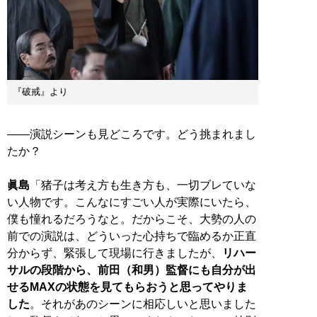
『破戒』より
――演説シーンも見どころです。どう挑まれまし
たか？
眞島
「猪子は考え方も生き方も、一切ブレていな
い人物です。こんなにすごい人が実際にいたら、
僕も憧れるだろうなと。だからこそ、大勢の人の
前での演説は、どういった心持ちで臨めるか正直
分からず、緊張して現場に行きましたが、
リハー
サルの段階から、前田（和男）監督にも自分が出
せるMAXの状態を見てもらおうと思ってやりま
した
。それがあのシーンに相応しいと思いました