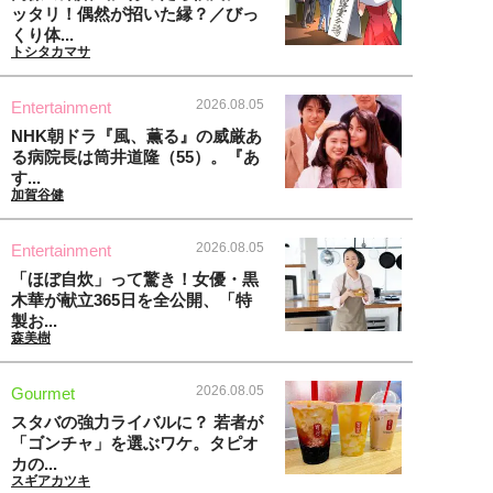
ッタリ！偶然が招いた縁？／びっ
くり体...
トシタカマサ
2026.08.05
Entertainment
NHK朝ドラ『風、薫る』の威厳あ
る病院長は筒井道隆（55）。『あ
す...
加賀谷健
2026.08.05
Entertainment
「ほぼ自炊」って驚き！女優・黒
木華が献立365日を全公開、「特
製お...
森美樹
2026.08.05
Gourmet
スタバの強力ライバルに？ 若者が
「ゴンチャ」を選ぶワケ。タピオ
カの...
スギアカツキ