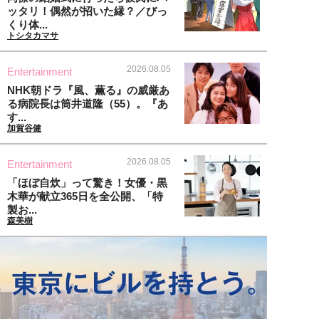
ッタリ！偶然が招いた縁？／びっ
くり体...
トシタカマサ
2026.08.05
Entertainment
NHK朝ドラ『風、薫る』の威厳あ
る病院長は筒井道隆（55）。『あ
す...
加賀谷健
2026.08.05
Entertainment
「ほぼ自炊」って驚き！女優・黒
木華が献立365日を全公開、「特
製お...
森美樹