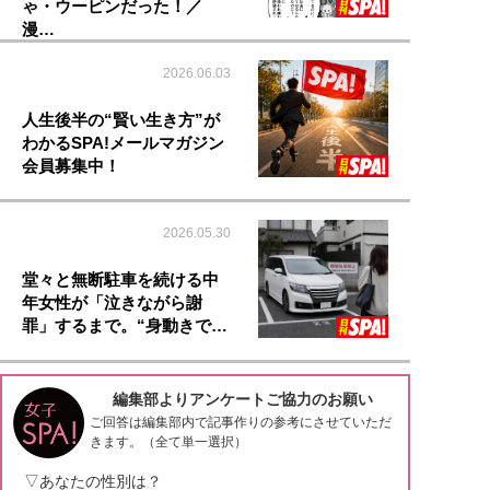
ゃ・ウーピンだった！／
漫…
2026.06.03
人生後半の“賢い生き方”が
わかるSPA!メールマガジン
会員募集中！
2026.05.30
堂々と無断駐車を続ける中
年女性が「泣きながら謝
罪」するまで。“身動きで…