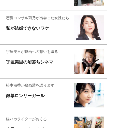
恋愛コンサル菊乃が出会った女性たち
私が結婚できないワケ
宇垣美里が映画への想いを綴る
宇垣美里の沼落ちシネマ
松本穂香が映画愛を語ります
銀幕ロンリーガール
猫バカライターがおくる