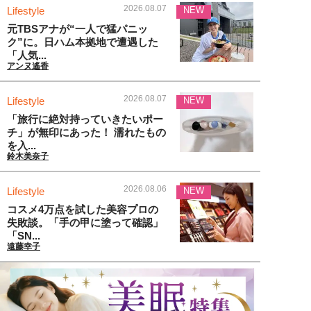
2026.08.07
Lifestyle
NEW
元TBSアナが“一人で猛パニッ
ク”に。日ハム本拠地で遭遇した
「人気...
アンヌ遙香
2026.08.07
Lifestyle
NEW
「旅行に絶対持っていきたいポー
チ」が無印にあった！ 濡れたもの
を入...
鈴木美奈子
2026.08.06
Lifestyle
NEW
コスメ4万点を試した美容プロの
失敗談。「手の甲に塗って確認」
「SN...
遠藤幸子