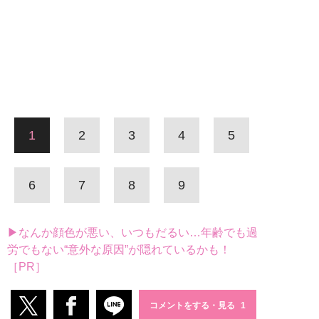
1
2
3
4
5
6
7
8
9
▶なんか顔色が悪い、いつもだるい…年齢でも過
労でもない“意外な原因”が隠れているかも！
［PR］
コメントをする・見る