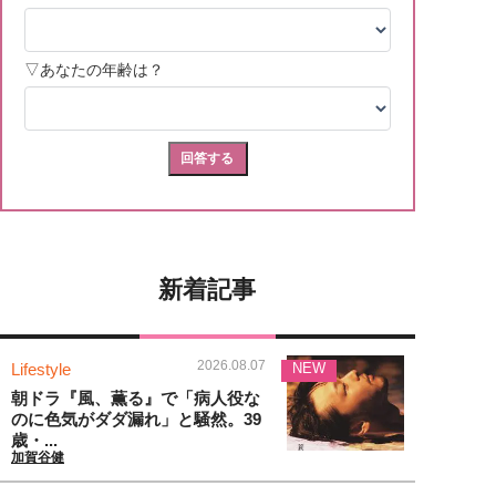
新着記事
2026.08.07
Lifestyle
NEW
朝ドラ『風、薫る』で「病人役な
のに色気がダダ漏れ」と騒然。39
歳・...
加賀谷健