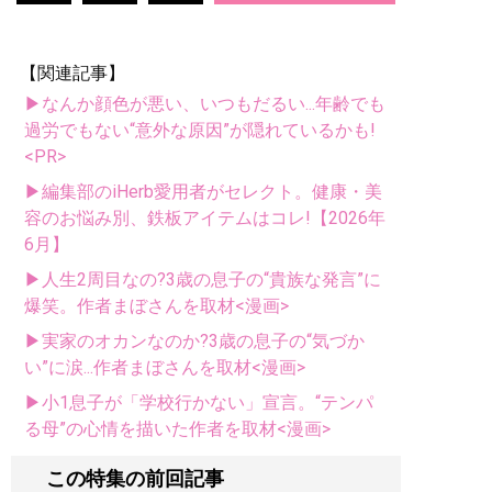
【関連記事】
▶なんか顔色が悪い、いつもだるい...年齢でも
過労でもない“意外な原因”が隠れているかも!
<PR>
▶編集部のiHerb愛用者がセレクト。健康・美
容のお悩み別、鉄板アイテムはコレ!【2026年
6月】
▶人生2周目なの?3歳の息子の“貴族な発言”に
爆笑。作者まぼさんを取材<漫画>
▶実家のオカンなのか?3歳の息子の“気づか
い”に涙...作者まぼさんを取材<漫画>
▶小1息子が「学校行かない」宣言。“テンパ
る母”の心情を描いた作者を取材<漫画>
この特集の前回記事