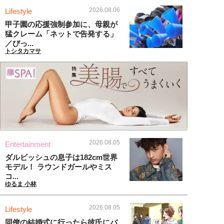
2026.08.06
Lifestyle
甲子園の応援強制参加に、母親が
猛クレーム「ネットで告発する」
／びっ...
トシタカマサ
2026.08.05
Entertainment
ダルビッシュの息子は182cm世界
モデル！ ラウンドガールやミス
コ...
ゆるま 小林
2026.08.05
Lifestyle
同僚の結婚式に行ったら彼氏にバ