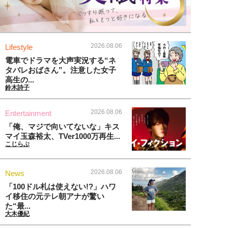
2026.08.06
Lifestyle
電車でドラマを大声実況する“ネ
タバレおばさん”。注意した女子
高生の...
鈴木詩子
2026.08.06
Entertainment
「俺、マジで向いてないな」キス
マイ玉森裕太、TVer1000万再生...
こじらぶ
2026.08.06
News
「100ドル札は使えない!?」ハワ
イ移住の元テレ朝アナが驚い
た“最...
大木優紀