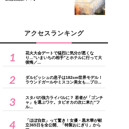
アクセスランキング
花火大会デートで猛烈に気分が悪くな
1
り…“いまいちの相手”とホテルに行って大
後悔／...
2
ダルビッシュの息子は182cm世界モデル！
ラウンドガールやミスコン美女も…プロ...
スタバの強力ライバルに？ 若者が「ゴンチ
3
ャ」を選ぶワケ。タピオカの次に来た“フ
ル...
「ほぼ自炊」って驚き！女優・黒木華が献
4
立365日を全公開、「特製おにぎり」から