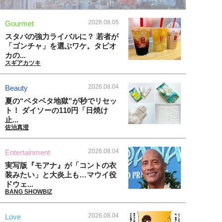
2026.08.05
Gourmet
スタバの強力ライバルに？ 若者が
「ゴンチャ」を選ぶワケ。タピオ
カの...
スギアカツキ
2026.08.04
Beauty
夏の“ベタベタ地獄”が秒でリセッ
ト！ ダイソーの110円「日焼け
止...
佐治真澄
2026.08.04
Entertainment
実写版『モアナ』が「コントの衣
装みたい」と大炎上も…マウイ役
ドウェ...
BANG SHOWBIZ
2026.08.04
Love