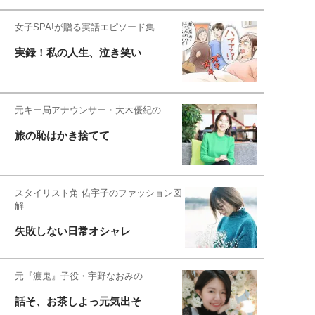
女子SPA!が贈る実話エピソード集
実録！私の人生、泣き笑い
元キー局アナウンサー・大木優紀の
旅の恥はかき捨てて
スタイリスト角 佑宇子のファッション図
解
失敗しない日常オシャレ
元『渡鬼』子役・宇野なおみの
話そ、お茶しよっ元気出そ