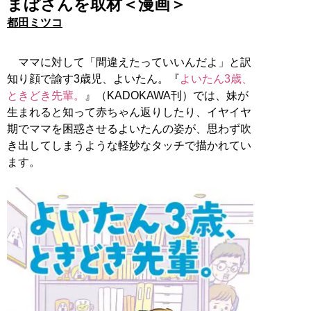
まぼさんを取材＜漫画＞
都田ミツコ
ママに対して「間違えたっていいんだよ」と訳
知り顔で諭す3歳児、よいたん。『
よいたん3歳、
ときどき先輩。
』（KADOKAWA刊）では、妹が
生まれると知って赤ちゃん返りしたり、イヤイヤ
期でママを困惑させるよいたんの姿が、思わず吹
き出してしまうような軽妙なタッチで描かれてい
ます。