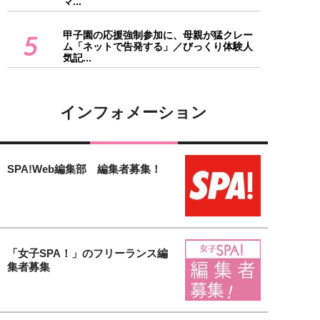
マ...
甲子園の応援強制参加に、母親が猛クレー
5
ム「ネットで告発する」／びっくり体験人
気記...
インフォメーション
SPA!Web編集部 編集者募集！
「女子SPA！」のフリーランス編
集者募集