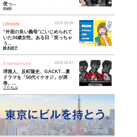
使っ...
maki
2026.08.08
Lifestyle
“外面の良い義母”にいじめられて
いた34歳女性。ある日「笑っちゃ
う...
鈴木詩子
2026.08.07
Entertainment
堺雅人、反町隆史、GACKT…夏
ドラマを「50代イケオジ」が席
巻。...
こじらぶ