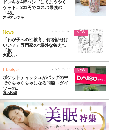
ドンキを4軒ハシゴしてようやく
ゲット。321円でコスパ最強の
「46...
スギアカツキ
2026.08.09
News
NEW
「わが子への性教育、何を話せば
いい？」専門家の“意外な答え”。
「教...
大夏えい
2026.08.09
Lifestyle
NEW
ポケットティッシュがバッグの中
でぐちゃぐちゃになる問題→ダイ
ソーの...
高木沙織