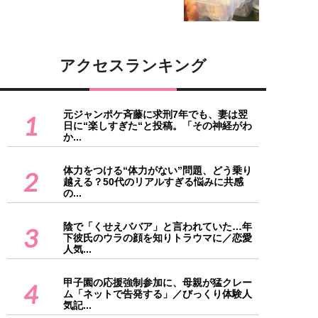
アクセスランキング
元ジャンポケ斉藤に求刑7年でも、妻は翌
1
日に“楽しすぎた“と投稿。「その神経がわ
か...
体力をつける“体力がない”問題、どう乗り
2
越える？50代のリアルすぎる悩みに共感
の...
陰で「くせえババア」と言われていた…年
3
下彼氏のウラの顔を知りトラウマに／恋愛
人気...
甲子園の応援強制参加に、母親が猛クレー
4
ム「ネットで告発する」／びっくり体験人
気記...