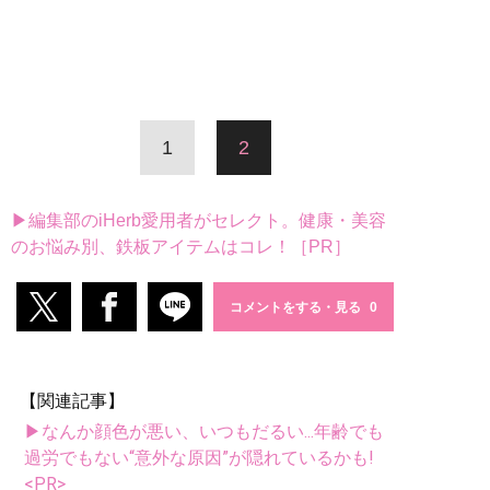
1
2
▶編集部のiHerb愛用者がセレクト。健康・美容
のお悩み別、鉄板アイテムはコレ！［PR］
コメントをする・見る
【関連記事】
▶なんか顔色が悪い、いつもだるい...年齢でも
過労でもない“意外な原因”が隠れているかも!
<PR>