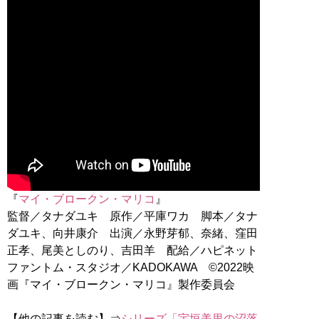
『
マイ・ブロークン・マリコ
』
監督／タナダユキ 原作／平庫ワカ 脚本／タナ
ダユキ、向井康介 出演／永野芽郁、奈緒、窪田
正孝、尾美としのり、吉田羊 配給／ハピネット
ファントム・スタジオ／KADOKAWA ©2022映
画『マイ・ブロークン・マリコ』製作委員会
【他の記事を読む】⇒
シリーズ「宇垣美里の沼落