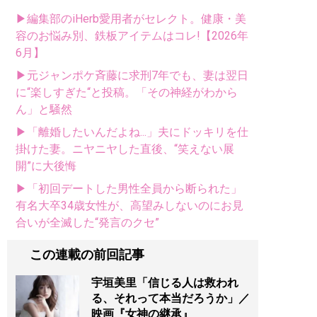
▶編集部のiHerb愛用者がセレクト。健康・美
容のお悩み別、鉄板アイテムはコレ!【2026年
6月】
▶元ジャンポケ斉藤に求刑7年でも、妻は翌日
に“楽しすぎた“と投稿。「その神経がわから
ん」と騒然
▶「離婚したいんだよね...」夫にドッキリを仕
掛けた妻。ニヤニヤした直後、“笑えない展
開”に大後悔
▶「初回デートした男性全員から断られた」
有名大卒34歳女性が、高望みしないのにお見
合いが全滅した“発言のクセ”
この連載の前回記事
宇垣美里「信じる人は救われ
る、それって本当だろうか」／
映画『女神の継承』