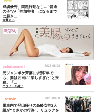
News
成績優秀、問題行動なし…“普通
の子”が「性加害者」になるまで
に起き...
大夏えい
2026.08.08
Entertainment
元ジャンポケ斉藤に求刑7年で
も、妻は翌日に“楽しすぎた“と投
稿。「...
エタノール純子
2026.08.08
Lifestyle
電車内で登山帰りの高齢女性2人
組が“まさかの行為”。リュックを