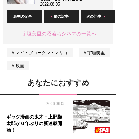
2022.08.05
最初の記事
前の記事
次の記事
宇垣美里の沼落ちシネマの一覧へ
マイ・ブロークン・マリコ
宇垣美里
映画
あなたにおすすめ
2026.06.05
ギャグ漫画の鬼才・上野顕
太郎が６年ぶりの新連載開
始！