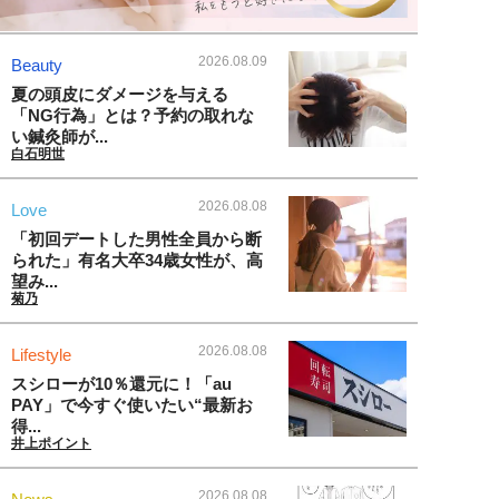
2026.08.09
Beauty
夏の頭皮にダメージを与える
「NG行為」とは？予約の取れな
い鍼灸師が...
白石明世
2026.08.08
Love
「初回デートした男性全員から断
られた」有名大卒34歳女性が、高
望み...
菊乃
2026.08.08
Lifestyle
スシローが10％還元に！「au
PAY」で今すぐ使いたい“最新お
得...
井上ポイント
2026.08.08