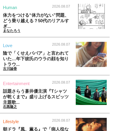
2026.08.07
Human
体力をつける“体力がない”問題、
どう乗り越える？50代のリアルす
ぎ...
まなたろう
2026.08.07
Love
陰で「くせえババア」と言われて
いた…年下彼氏のウラの顔を知り
トラウ...
古川諭香
2026.08.07
Entertainment
話題さらう蒼井優主演『Tシャツ
が乾くまで』盛り上げるスピッツ
主題歌...
石黒隆之
2026.08.07
Lifestyle
朝ドラ『風、薫る』で「病人役な