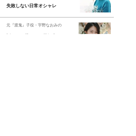
失敗しない日常オシャレ
元『渡鬼』子役・宇野なおみの
話そ、お茶しよっ元気出そ
宇垣美里が映画への想いを綴る
宇垣美里の沼落ちシネマ
松本穂香が映画愛を語ります
銀幕ロンリーガール
猫バカライターがおくる