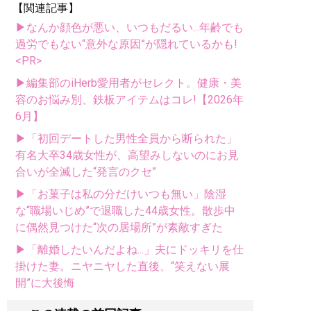
【関連記事】
▶なんか顔色が悪い、いつもだるい...年齢でも
過労でもない“意外な原因”が隠れているかも!
<PR>
▶編集部のiHerb愛用者がセレクト。健康・美
容のお悩み別、鉄板アイテムはコレ!【2026年
6月】
▶「初回デートした男性全員から断られた」
有名大卒34歳女性が、高望みしないのにお見
合いが全滅した“発言のクセ”
▶「お菓子は私の分だけいつも無い」陰湿
な“職場いじめ”で退職した44歳女性。散歩中
に偶然見つけた“次の居場所”が素敵すぎた
▶「離婚したいんだよね...」夫にドッキリを仕
掛けた妻。ニヤニヤした直後、“笑えない展
開”に大後悔