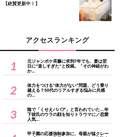
【絶賛更新中！】
アクセスランキング
元ジャンポケ斉藤に求刑7年でも、妻は翌
1
日に“楽しすぎた“と投稿。「その神経がわ
か...
体力をつける“体力がない”問題、どう乗り
2
越える？50代のリアルすぎる悩みに共感
の...
陰で「くせえババア」と言われていた…年
3
下彼氏のウラの顔を知りトラウマに／恋愛
人気...
甲子園の応援強制参加に、母親が猛クレー