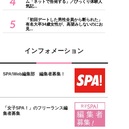
4
ム「ネットで告発する」／びっくり体験人
気記...
「初回デートした男性全員から断られた」
5
有名大卒34歳女性が、高望みしないのにお
見...
インフォメーション
SPA!Web編集部 編集者募集！
「女子SPA！」のフリーランス編
集者募集