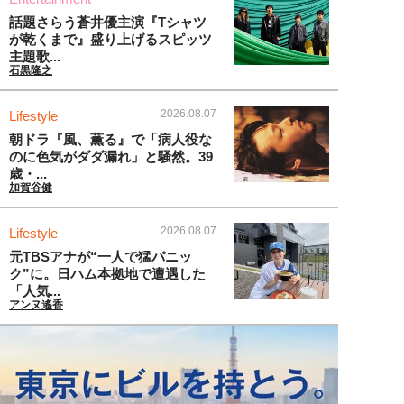
話題さらう蒼井優主演『Tシャツ
が乾くまで』盛り上げるスピッツ
主題歌...
石黒隆之
2026.08.07
Lifestyle
朝ドラ『風、薫る』で「病人役な
のに色気がダダ漏れ」と騒然。39
歳・...
加賀谷健
2026.08.07
Lifestyle
元TBSアナが“一人で猛パニッ
ク”に。日ハム本拠地で遭遇した
「人気...
アンヌ遙香