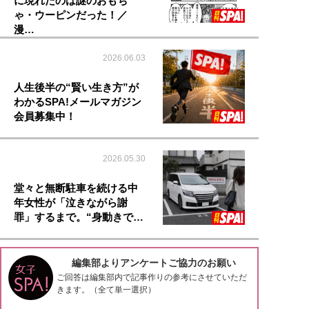
に現れたのは謎のおもち
ゃ・ウーピンだった！／
漫…
2026.06.03
人生後半の“賢い生き方”が
わかるSPA!メールマガジン
会員募集中！
2026.05.30
堂々と無断駐車を続ける中
年女性が「泣きながら謝
罪」するまで。“身動きで…