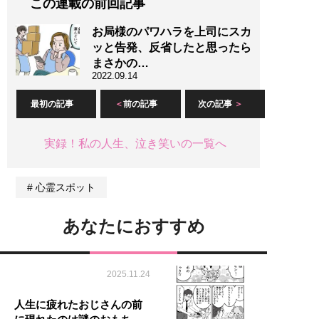
この連載の前回記事
お局様のパワハラを上司にスカ
ッと告発、反省したと思ったら
まさかの…
2022.09.14
最初の記事
前の記事
次の記事
実録！私の人生、泣き笑いの一覧へ
心霊スポット
あなたにおすすめ
2025.11.24
人生に疲れたおじさんの前