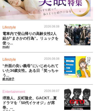
2026.08.08
Lifestyle
電車内で登山帰りの高齢女性2人
組が“まさかの行為”。リュックを
使っ...
maki
2026.08.08
Lifestyle
“外面の良い義母”にいじめられて
いた34歳女性。ある日「笑っちゃ
う...
鈴木詩子
2026.08.07
Entertainment
堺雅人、反町隆史、GACKT…夏
ドラマを「50代イケオジ」が席
巻。...