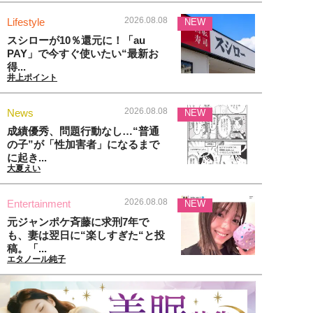
2026.08.08
Lifestyle
NEW
スシローが10％還元に！「au
PAY」で今すぐ使いたい“最新お
得...
井上ポイント
2026.08.08
News
NEW
成績優秀、問題行動なし…“普通
の子”が「性加害者」になるまで
に起き...
大夏えい
2026.08.08
Entertainment
NEW
元ジャンポケ斉藤に求刑7年で
も、妻は翌日に“楽しすぎた“と投
稿。「...
エタノール純子