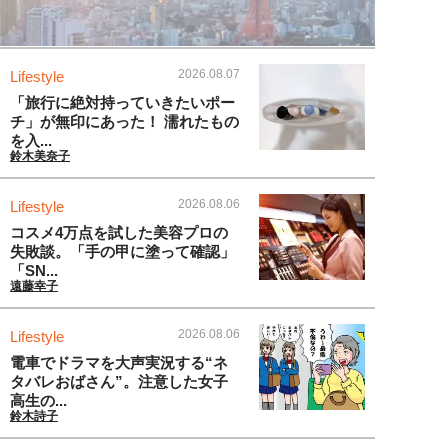
2026.08.07
Lifestyle
「旅行に絶対持っていきたいポー
チ」が無印にあった！ 濡れたもの
を入...
鈴木美奈子
2026.08.06
Lifestyle
コスメ4万点を試した美容プロの
失敗談。「手の甲に塗って確認」
「SN...
遠藤幸子
2026.08.06
Lifestyle
電車でドラマを大声実況する“ネ
タバレおばさん”。注意した女子
高生の...
鈴木詩子