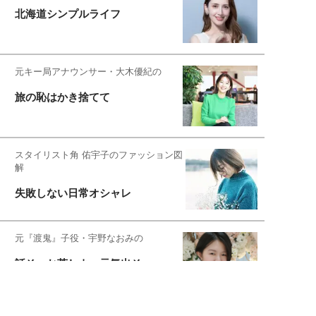
北海道シンプルライフ
元キー局アナウンサー・大木優紀の
旅の恥はかき捨てて
スタイリスト角 佑宇子のファッション図
解
失敗しない日常オシャレ
元『渡鬼』子役・宇野なおみの
話そ、お茶しよっ元気出そ