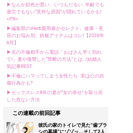
▶なんか顔色が悪い、いつもだるい...年齢でも
過労でもない“意外な原因”が隠れているかも!
<PR>
▶編集部のiHerb愛用者がセレクト。健康・美
容のお悩み別、鉄板アイテムはコレ!【2026年
6月】
▶夫の不倫相手から電話「おばさん早く別れ
て!」妻が復讐した“禁断の方法”とは.../結婚人
気記事BEST
▶不倫にハマってしまう女性たち...実は心の自
傷行為かも?
▶セックスレス8年の妻が“女の幸せ”を取り戻
した危ない方法
この連載の前回記事
彼氏の家のトイレで見た“歯ブラ
シの墓場”にゾゾッ…そして2人