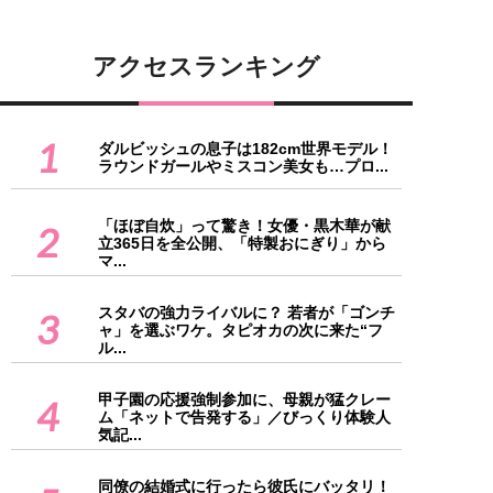
アクセスランキング
1
ダルビッシュの息子は182cm世界モデル！
ラウンドガールやミスコン美女も…プロ...
「ほぼ自炊」って驚き！女優・黒木華が献
2
立365日を全公開、「特製おにぎり」から
マ...
スタバの強力ライバルに？ 若者が「ゴンチ
3
ャ」を選ぶワケ。タピオカの次に来た“フ
ル...
甲子園の応援強制参加に、母親が猛クレー
4
ム「ネットで告発する」／びっくり体験人
気記...
同僚の結婚式に行ったら彼氏にバッタリ！