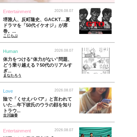
2026.08.07
Entertainment
堺雅人、反町隆史、GACKT…夏
ドラマを「50代イケオジ」が席
巻。...
こじらぶ
2026.08.07
Human
体力をつける“体力がない”問題、
どう乗り越える？50代のリアルす
ぎ...
まなたろう
2026.08.07
Love
陰で「くせえババア」と言われて
いた…年下彼氏のウラの顔を知り
トラウ...
古川諭香
2026.08.07
Entertainment