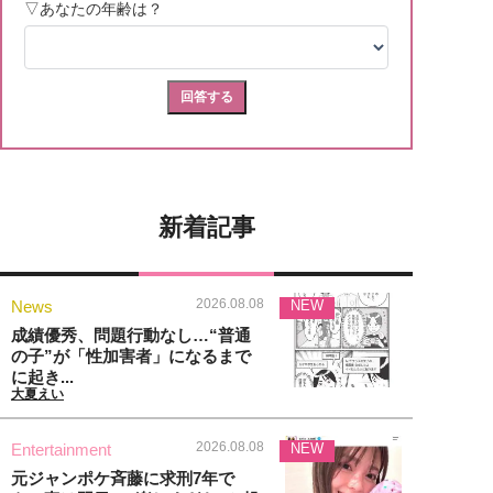
新着記事
2026.08.08
News
NEW
成績優秀、問題行動なし…“普通
の子”が「性加害者」になるまで
に起き...
大夏えい
2026.08.08
Entertainment
NEW
元ジャンポケ斉藤に求刑7年で