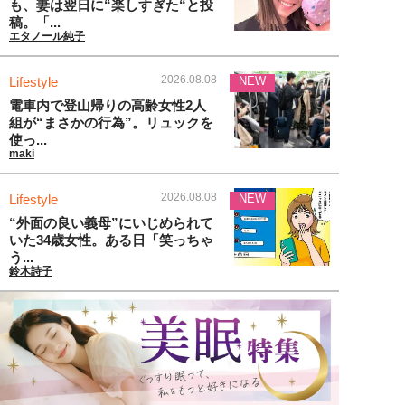
も、妻は翌日に“楽しすぎた“と投
稿。「...
エタノール純子
2026.08.08
Lifestyle
NEW
電車内で登山帰りの高齢女性2人
組が“まさかの行為”。リュックを
使っ...
maki
2026.08.08
Lifestyle
NEW
“外面の良い義母”にいじめられて
いた34歳女性。ある日「笑っちゃ
う...
鈴木詩子