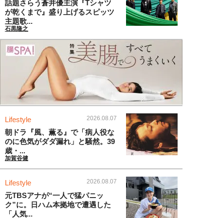
話題さらう蒼井優主演『Tシャツ
が乾くまで』盛り上げるスピッツ
主題歌...
石黒隆之
2026.08.07
Lifestyle
朝ドラ『風、薫る』で「病人役な
のに色気がダダ漏れ」と騒然。39
歳・...
加賀谷健
2026.08.07
Lifestyle
元TBSアナが“一人で猛パニッ
ク”に。日ハム本拠地で遭遇した
「人気...