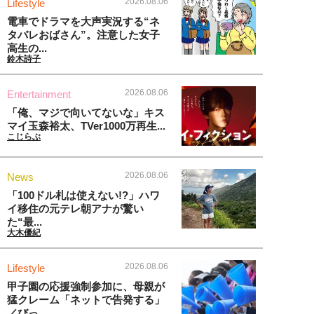
2026.08.06
Lifestyle
電車でドラマを大声実況する“ネ
タバレおばさん”。注意した女子
高生の...
鈴木詩子
2026.08.06
Entertainment
「俺、マジで向いてないな」キス
マイ玉森裕太、TVer1000万再生...
こじらぶ
2026.08.06
News
「100ドル札は使えない!?」ハワ
イ移住の元テレ朝アナが驚い
た“最...
大木優紀
2026.08.06
Lifestyle
甲子園の応援強制参加に、母親が
猛クレーム「ネットで告発する」
／びっ...