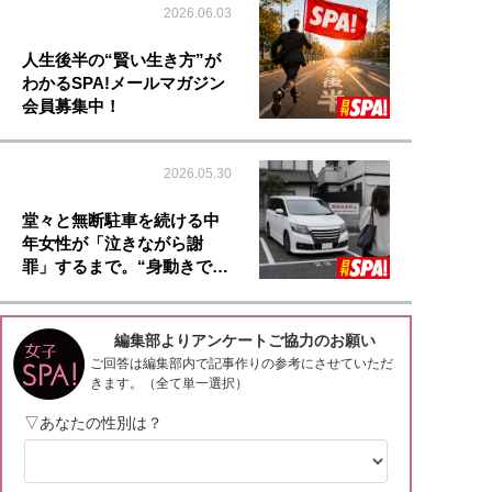
2026.06.03
人生後半の“賢い生き方”が
わかるSPA!メールマガジン
会員募集中！
2026.05.30
堂々と無断駐車を続ける中
年女性が「泣きながら謝
罪」するまで。“身動きで…