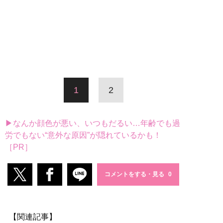
1
2
▶なんか顔色が悪い、いつもだるい…年齢でも過
労でもない“意外な原因”が隠れているかも！
［PR］
コメントをする・見る
【関連記事】