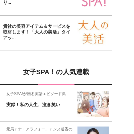
り...
貴社の美容アイテム＆サービスを
取材します！「大人の美活」タイ
アッ...
女子SPA！の人気連載
女子SPA!が贈る実話エピソード集
実録！私の人生、泣き笑い
元局アナ・アラフォー、アンヌ遙香の