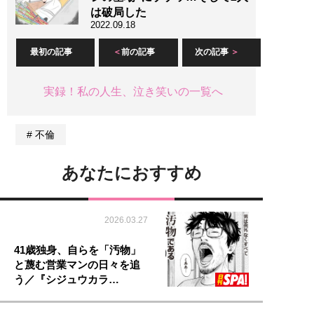
は破局した
2022.09.18
最初の記事
前の記事
次の記事
実録！私の人生、泣き笑いの一覧へ
不倫
あなたにおすすめ
2026.03.27
41歳独身、自らを「汚物」
と蔑む営業マンの日々を追
う／『シジュウカラ…