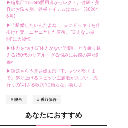
▶編集部のiHerb愛用者がセレクト。健康・美
容のお悩み別、鉄板アイテムはコレ!【2026年
6月】
▶「離婚したいんだよね...」夫にドッキリを仕
掛けた妻。ニヤニヤした直後、“笑えない展
開”に大後悔
▶体力をつける“体力がない”問題、どう乗り越
える?50代のリアルすぎる悩みに共感の声<漫
画>
▶話題さらう蒼井優主演『Tシャツが乾くま
で』盛り上げるスピッツ主題歌がスゴい。流
行りの“刺さる歌詞”に頼らない新しさ
映画
香取慎吾
あなたにおすすめ