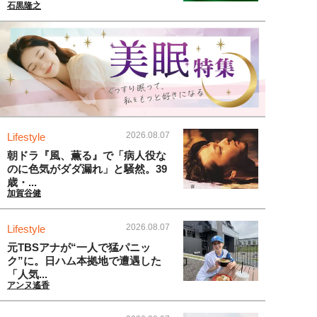
石黒隆之
2026.08.07
Lifestyle
朝ドラ『風、薫る』で「病人役な
のに色気がダダ漏れ」と騒然。39
歳・...
加賀谷健
2026.08.07
Lifestyle
元TBSアナが“一人で猛パニッ
ク”に。日ハム本拠地で遭遇した
「人気...
アンヌ遙香