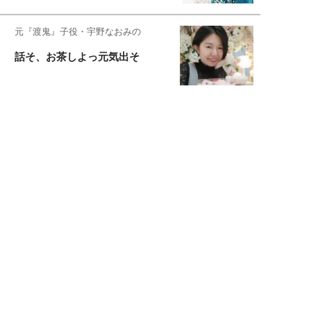
元『渡鬼』子役・宇野なおみの
話そ、お茶しよっ元気出そ
恋愛コンサル菊乃が出会った女性たち
私が結婚できないワケ
宇垣美里が映画への想いを綴る
宇垣美里の沼落ちシネマ
松本穂香が映画愛を語ります
銀幕ロンリーガール