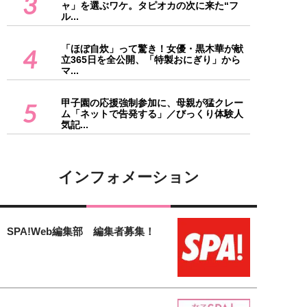
3
ャ」を選ぶワケ。タピオカの次に来た“フ
ル...
「ほぼ自炊」って驚き！女優・黒木華が献
4
立365日を全公開、「特製おにぎり」から
マ...
甲子園の応援強制参加に、母親が猛クレー
5
ム「ネットで告発する」／びっくり体験人
気記...
インフォメーション
SPA!Web編集部 編集者募集！