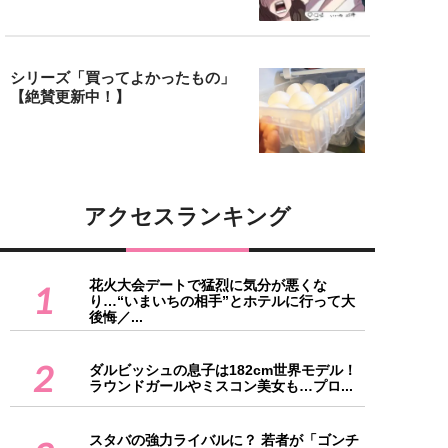
シリーズ「買ってよかったもの」
【絶賛更新中！】
アクセスランキング
花火大会デートで猛烈に気分が悪くな
1
り…“いまいちの相手”とホテルに行って大
後悔／...
2
ダルビッシュの息子は182cm世界モデル！
ラウンドガールやミスコン美女も…プロ...
スタバの強力ライバルに？ 若者が「ゴンチ