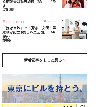
る病院長は筒井道隆（55）。『あ
す...
加賀谷健
2026.08.05
Entertainment
「ほぼ自炊」って驚き！女優・黒
木華が献立365日を全公開、「特
製お...
森美樹
新着記事をもっと見る