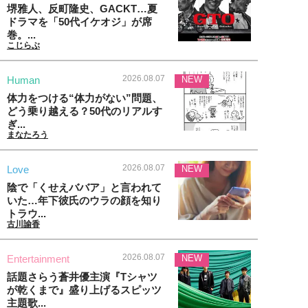
堺雅人、反町隆史、GACKT…夏
ドラマを「50代イケオジ」が席
巻。...
こじらぶ
2026.08.07
Human
NEW
体力をつける“体力がない”問題、
どう乗り越える？50代のリアルす
ぎ...
まなたろう
2026.08.07
Love
NEW
陰で「くせえババア」と言われて
いた…年下彼氏のウラの顔を知り
トラウ...
古川諭香
2026.08.07
Entertainment
NEW
話題さらう蒼井優主演『Tシャツ
が乾くまで』盛り上げるスピッツ
主題歌...