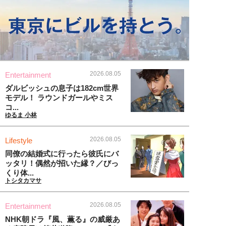
2026.08.05
Entertainment
ダルビッシュの息子は182cm世界
モデル！ ラウンドガールやミス
コ...
ゆるま 小林
2026.08.05
Lifestyle
同僚の結婚式に行ったら彼氏にバ
ッタリ！偶然が招いた縁？／びっ
くり体...
トシタカマサ
2026.08.05
Entertainment
NHK朝ドラ『風、薫る』の威厳あ