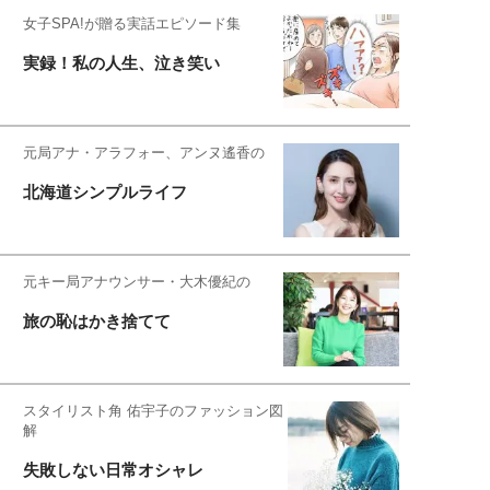
女子SPA!が贈る実話エピソード集
実録！私の人生、泣き笑い
元局アナ・アラフォー、アンヌ遙香の
北海道シンプルライフ
元キー局アナウンサー・大木優紀の
旅の恥はかき捨てて
スタイリスト角 佑宇子のファッション図
解
失敗しない日常オシャレ