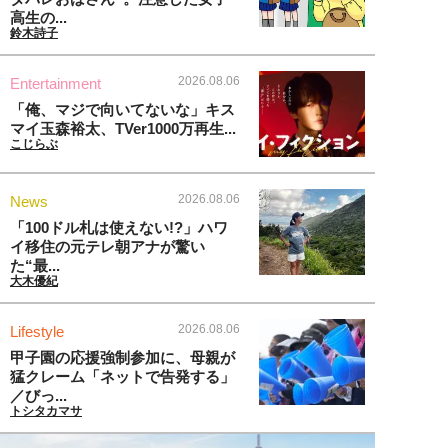
高生の...
鈴木詩子
2026.08.06
Entertainment
「俺、マジで向いてないな」キス
マイ玉森裕太、TVer1000万再生...
こじらぶ
2026.08.06
News
「100ドル札は使えない!?」ハワ
イ移住の元テレ朝アナが驚い
た“最...
大木優紀
2026.08.06
Lifestyle
甲子園の応援強制参加に、母親が
猛クレーム「ネットで告発する」
／びっ...
トシタカマサ