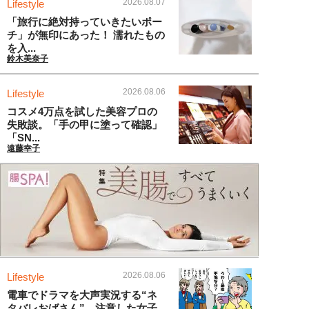
2026.08.07
Lifestyle
「旅行に絶対持っていきたいポー
チ」が無印にあった！ 濡れたもの
を入...
鈴木美奈子
2026.08.06
Lifestyle
コスメ4万点を試した美容プロの
失敗談。「手の甲に塗って確認」
「SN...
遠藤幸子
2026.08.06
Lifestyle
電車でドラマを大声実況する“ネ
タバレおばさん”。注意した女子