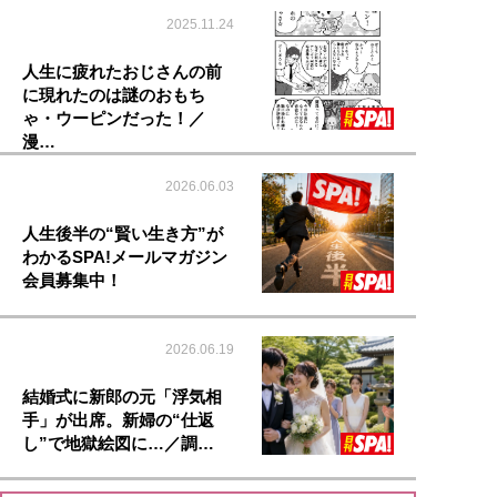
2025.11.24
人生に疲れたおじさんの前
に現れたのは謎のおもち
ゃ・ウーピンだった！／
漫…
2026.06.03
人生後半の“賢い生き方”が
わかるSPA!メールマガジン
会員募集中！
2026.06.19
結婚式に新郎の元「浮気相
手」が出席。新婦の“仕返
し”で地獄絵図に…／調…