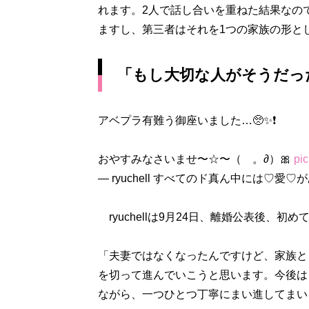
れます。2人で話し合いを重ねた結果なの
ますし、第三者はそれを1つの家族の形と
「もし大切な人がそうだっ
アベプラ有難う御座いました…🥺✨❗️
おやすみなさいませ〜☆〜（ゝ。∂）🎀
pi
— ryuchell すべてのド真ん中には♡愛♡があ
ryuchellは9月24日、離婚公表後、初
「夫妻ではなくなったんですけど、家族と
を切って進んでいこうと思います。今後は
ながら、一つひとつ丁寧にまい進してまい