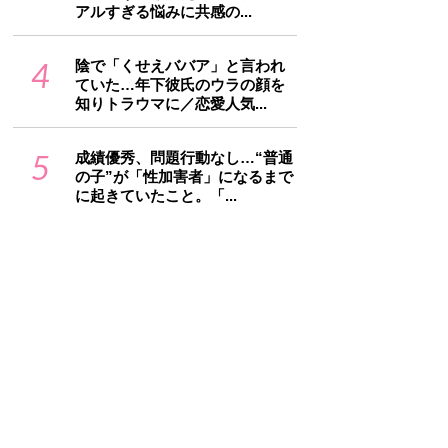
アルすぎる悩みに共感の...
4
陰で「くせえババア」と言われ
ていた…年下彼氏のウラの顔を
知りトラウマに／恋愛人気...
5
成績優秀、問題行動なし…“普通
の子”が「性加害者」になるまで
に起きていたこと。「...