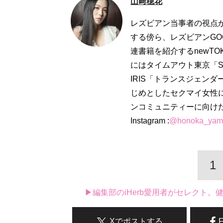
山﨑穂花
レズビアン当事者の視点か
する傍ら、レズビアンG
連書籍を紹介するnewT
にはタイムアウト東京「S
IRIS「トランスジェン
じめとしたセクマイ女性に
ンコミュニティーに向け
Instagram :
@honoka_yam
1
▶編集部のiHerb愛用者がセレクト
Xでポストする