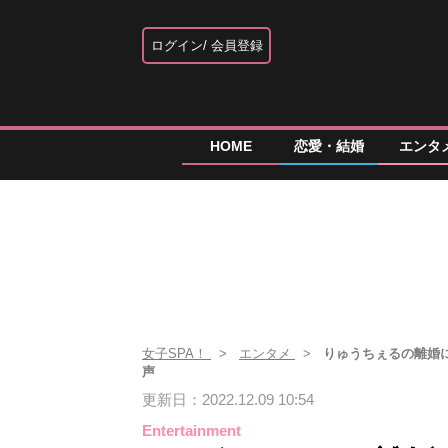
ログイン
会員登録
HOME
恋愛・結婚
エンタ
女子SPA！
エンタメ
りゅうちぇるの離婚に
声
更新日：2022.12.09 10:54
Entertainment