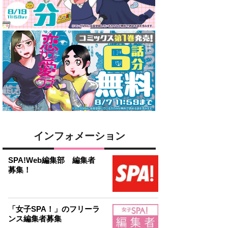
インフォメーション
SPA!Web編集部 編集者
募集！
「女子SPA！」のフリーラ
ンス編集者募集