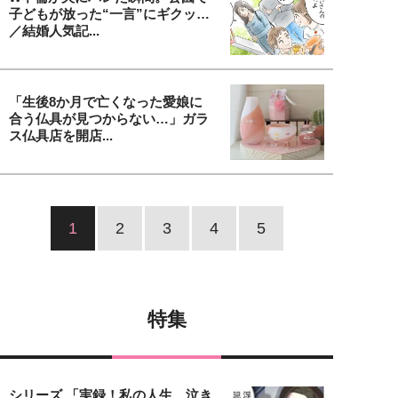
子どもが放った“一言”にギクッ…
／結婚人気記...
「生後8か月で亡くなった愛娘に
合う仏具が見つからない…」ガラ
ス仏具店を開店...
1
2
3
4
5
特集
シリーズ 「実録！私の人生、泣き