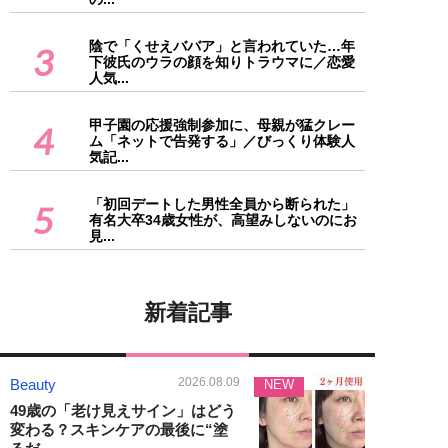
陰で「くせえババア」と言われていた…年
3
下彼氏のウラの顔を知りトラウマに／恋愛
人気...
甲子園の応援強制参加に、母親が猛クレー
4
ム「ネットで告発する」／びっくり体験人
気記...
「初回デートした男性全員から断られた」
5
有名大卒34歳女性が、高望みしないのにお
見...
新着記事
2026.08.09
Beauty
NEW
49歳の「老け見えサイン」はどう
変わる？スキンケアの最後に“塗