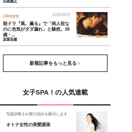
石黒隆之
2026.08.07
Lifestyle
朝ドラ『風、薫る』で「病人役な
のに色気がダダ漏れ」と騒然。39
歳・...
加賀谷健
新着記事をもっと見る
女子SPA！の人気連載
毛髪診断士が髪の悩みを解決します
オトナ女性の美髪講座