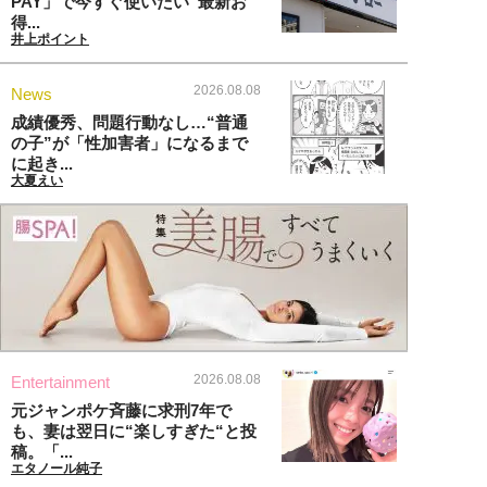
PAY」で今すぐ使いたい“最新お
得...
井上ポイント
2026.08.08
News
成績優秀、問題行動なし…“普通
の子”が「性加害者」になるまで
に起き...
大夏えい
2026.08.08
Entertainment
元ジャンポケ斉藤に求刑7年で
も、妻は翌日に“楽しすぎた“と投
稿。「...
エタノール純子