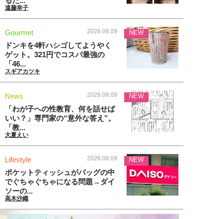
るだ...
遠藤幸子
2026.08.09
Gourmet
NEW
ドンキを4軒ハシゴしてようやく
ゲット。321円でコスパ最強の
「46...
スギアカツキ
2026.08.09
News
NEW
「わが子への性教育、何を話せば
いい？」専門家の“意外な答え”。
「教...
大夏えい
2026.08.09
Lifestyle
NEW
ポケットティッシュがバッグの中
でぐちゃぐちゃになる問題→ダイ
ソーの...
高木沙織