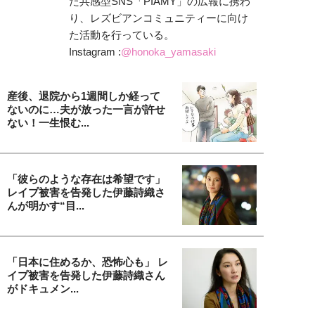
た共感型SNS「PIAMY」の広報に携わ
り、レズビアンコミュニティーに向け
た活動を行っている。
Instagram :
@honoka_yamasaki
産後、退院から1週間しか経って
ないのに…夫が放った一言が許せ
ない！一生恨む...
「彼らのような存在は希望です」
レイプ被害を告発した伊藤詩織さ
んが明かす“目...
「日本に住めるか、恐怖心も」 レ
イプ被害を告発した伊藤詩織さん
がドキュメン...