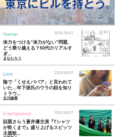
2026.08.07
Human
体力をつける“体力がない”問題、
どう乗り越える？50代のリアルす
ぎ...
まなたろう
2026.08.07
Love
陰で「くせえババア」と言われて
いた…年下彼氏のウラの顔を知り
トラウ...
古川諭香
2026.08.07
Entertainment
話題さらう蒼井優主演『Tシャツ
が乾くまで』盛り上げるスピッツ
主題歌...