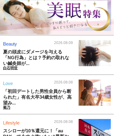
2026.08.09
Beauty
夏の頭皮にダメージを与える
「NG行為」とは？予約の取れな
い鍼灸師が...
白石明世
2026.08.08
Love
「初回デートした男性全員から断
られた」有名大卒34歳女性が、高
望み...
菊乃
2026.08.08
Lifestyle
スシローが10％還元に！「au