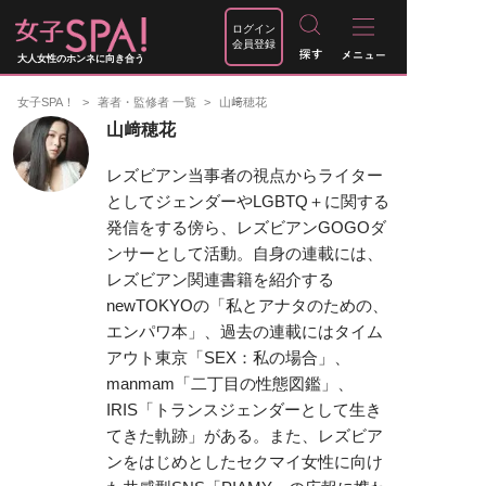
ログイン
会員登録
大人女性のホンネに向き合う
女子SPA！
著者・監修者 一覧
山﨑穂花
山﨑穂花
レズビアン当事者の視点からライター
としてジェンダーやLGBTQ＋に関する
発信をする傍ら、レズビアンGOGOダ
ンサーとして活動。自身の連載には、
レズビアン関連書籍を紹介する
newTOKYOの「私とアナタのための、
エンパワ本」、過去の連載にはタイム
アウト東京「SEX：私の場合」、
manmam「二丁目の性態図鑑」、
IRIS「トランスジェンダーとして生き
てきた軌跡」がある。また、レズビア
ンをはじめとしたセクマイ女性に向け