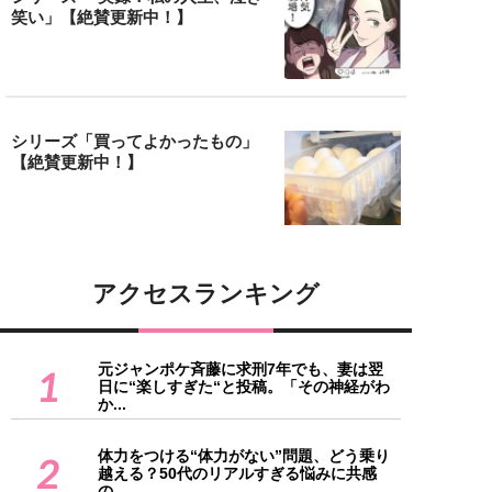
笑い」【絶賛更新中！】
シリーズ「買ってよかったもの」
【絶賛更新中！】
アクセスランキング
元ジャンポケ斉藤に求刑7年でも、妻は翌
1
日に“楽しすぎた“と投稿。「その神経がわ
か...
体力をつける“体力がない”問題、どう乗り
2
越える？50代のリアルすぎる悩みに共感
の...