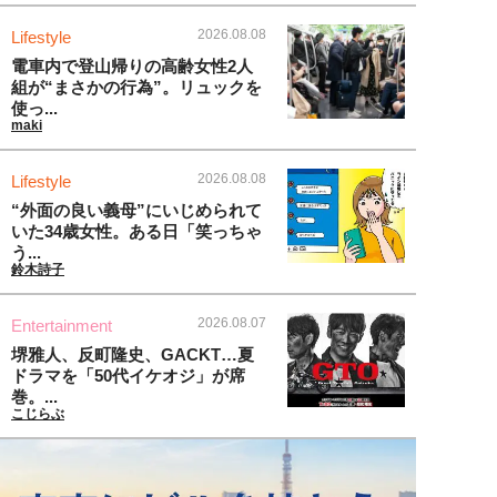
2026.08.08
Lifestyle
電車内で登山帰りの高齢女性2人
組が“まさかの行為”。リュックを
使っ...
maki
2026.08.08
Lifestyle
“外面の良い義母”にいじめられて
いた34歳女性。ある日「笑っちゃ
う...
鈴木詩子
2026.08.07
Entertainment
堺雅人、反町隆史、GACKT…夏
ドラマを「50代イケオジ」が席
巻。...
こじらぶ