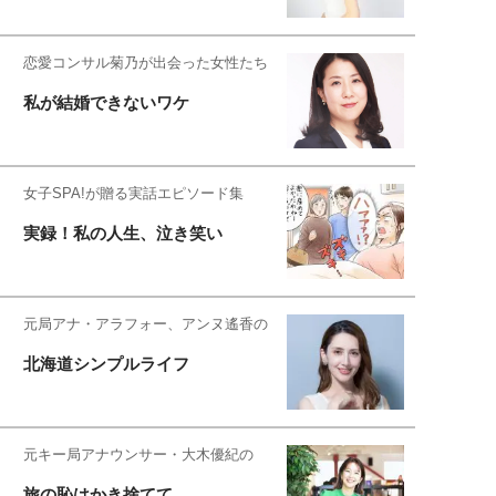
恋愛コンサル菊乃が出会った女性たち
私が結婚できないワケ
女子SPA!が贈る実話エピソード集
実録！私の人生、泣き笑い
元局アナ・アラフォー、アンヌ遙香の
北海道シンプルライフ
元キー局アナウンサー・大木優紀の
旅の恥はかき捨てて