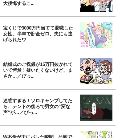
大後悔するこ...
宝くじで3000万円当てて退職した
女性。半年で貯金ゼロ、夫にも逃
げられたワ...
結婚式のご祝儀が15万円抜かれて
いて愕然！疑いたくないけど、ま
さか…／びっ...
迷惑すぎる！ソロキャンプしてた
ら、テントの後ろで男女の“変な
声”が…／びっ...
W不倫が夫にバレた瞬間。公園で