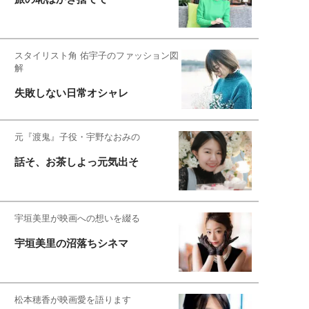
スタイリスト角 佑宇子のファッション図
解
失敗しない日常オシャレ
元『渡鬼』子役・宇野なおみの
話そ、お茶しよっ元気出そ
宇垣美里が映画への想いを綴る
宇垣美里の沼落ちシネマ
松本穂香が映画愛を語ります