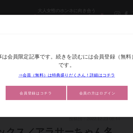
大人女性のホンネに向き合う
メ
ライフスタイル
生き方
ビューティ
ファッション
クス／アラサーちゃん名作集106・峰なゆか
投稿日：2022.12.23 08:44
ックス／アラサーちゃん名