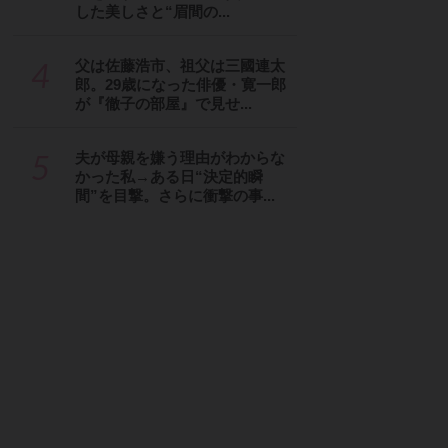
した美しさと“眉間の...
4
父は佐藤浩市、祖父は三國連太
郎。29歳になった俳優・寛一郎
が『徹子の部屋』で見せ...
5
夫が母親を嫌う理由がわからな
かった私→ある日“決定的瞬
間”を目撃。さらに衝撃の事...