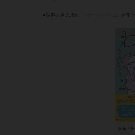
●話題の育児漫画『
わが子ちゃん2
』発売
漫画『わ