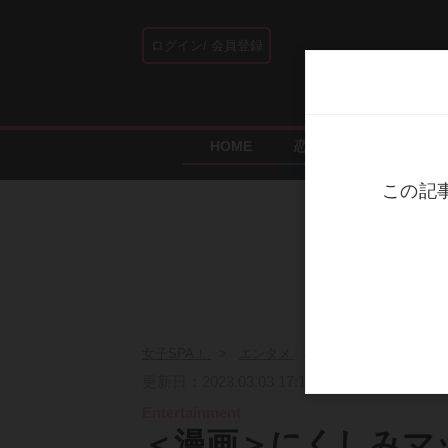
ログイン
会員登録
HOME
恋愛・結婚
エンタ
女子SPA！
エンタメ
＜漫画＞にくしみマッ
更新日：2023.03.03 17:18
Entertainment
＜漫画＞にくしみマ