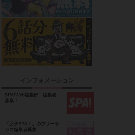
インフォメーション
SPA!Web編集部 編集者
募集！
「女子SPA！」のフリーラ
ンス編集者募集