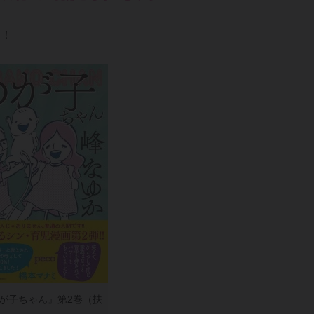
中！
が子ちゃん』第2巻（扶