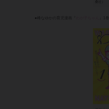
桑社）
●峰なゆかの育児漫画『
わが子ちゃん
』1