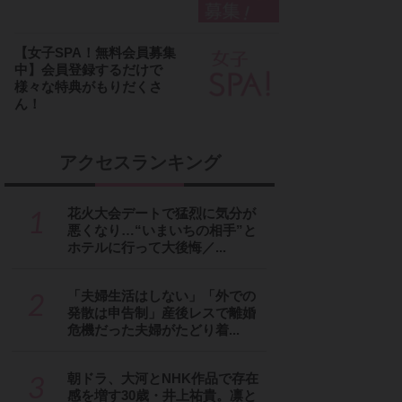
【女子SPA！無料会員募集
中】会員登録するだけで
様々な特典がもりだくさ
ん！
アクセスランキング
1
花火大会デートで猛烈に気分が
悪くなり…“いまいちの相手”と
ホテルに行って大後悔／...
2
「夫婦生活はしない」「外での
発散は申告制」産後レスで離婚
危機だった夫婦がたどり着...
3
朝ドラ、大河とNHK作品で存在
感を増す30歳・井上祐貴。凛と