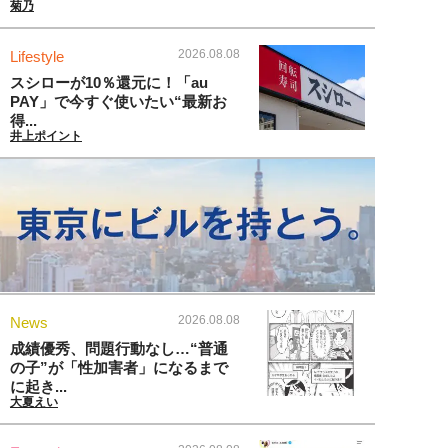
菊乃
2026.08.08
Lifestyle
スシローが10％還元に！「au
PAY」で今すぐ使いたい“最新お
得...
井上ポイント
2026.08.08
News
成績優秀、問題行動なし…“普通
の子”が「性加害者」になるまで
に起き...
大夏えい