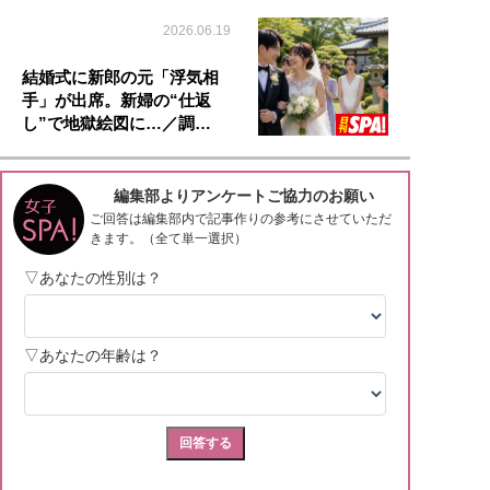
2026.06.19
結婚式に新郎の元「浮気相
手」が出席。新婦の“仕返
し”で地獄絵図に…／調…