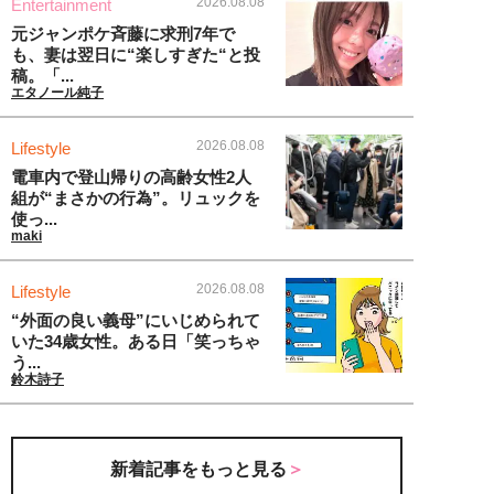
2026.08.08
Entertainment
元ジャンポケ斉藤に求刑7年で
も、妻は翌日に“楽しすぎた“と投
稿。「...
エタノール純子
2026.08.08
Lifestyle
電車内で登山帰りの高齢女性2人
組が“まさかの行為”。リュックを
使っ...
maki
2026.08.08
Lifestyle
“外面の良い義母”にいじめられて
いた34歳女性。ある日「笑っちゃ
う...
鈴木詩子
新着記事をもっと見る