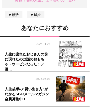
実録！私の人生、泣き笑いの一覧へ
婚活
離婚
あなたにおすすめ
2025.11.24
人生に疲れたおじさんの前
に現れたのは謎のおもち
ゃ・ウーピンだった！／
漫…
2026.06.03
人生後半の“賢い生き方”が
わかるSPA!メールマガジン
会員募集中！