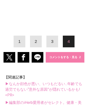
1
2
3
4
コメントをする・見る
【関連記事】
▶なんか顔色が悪い、いつもだるい...年齢でも
過労でもない“意外な原因”が隠れているかも!
<PR>
▶編集部のiHerb愛用者がセレクト。健康・美