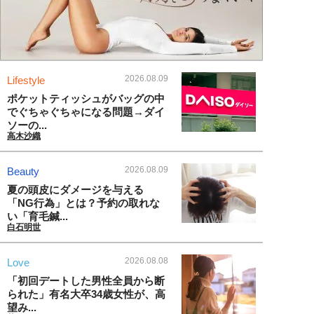
2026.08.09
Lifestyle
ポケットティッシュがバッグの中
でぐちゃぐちゃになる問題→ダイ
ソーの...
高木沙織
2026.08.09
Beauty
夏の頭皮にダメージを与える
「NG行為」とは？予約の取れな
い「育毛鍼...
白石明世
2026.08.08
Love
「初回デートした男性全員から断
られた」有名大卒34歳女性が、高
望み...