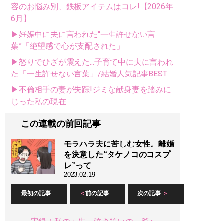
容のお悩み別、鉄板アイテムはコレ!【2026年
6月】
▶妊娠中に夫に言われた“一生許せない言
葉”「絶望感で心が支配された」
▶怒りでひざが震えた...子育て中に夫に言われ
た「一生許せない言葉」/結婚人気記事BEST
▶不倫相手の妻が失踪!ジミな献身妻を踏みに
じった私の現在
この連載の前回記事
モラハラ夫に苦しむ女性。離婚
を決意した“タケノコのコスプ
レ”って
2023.02.19
最初の記事
前の記事
次の記事