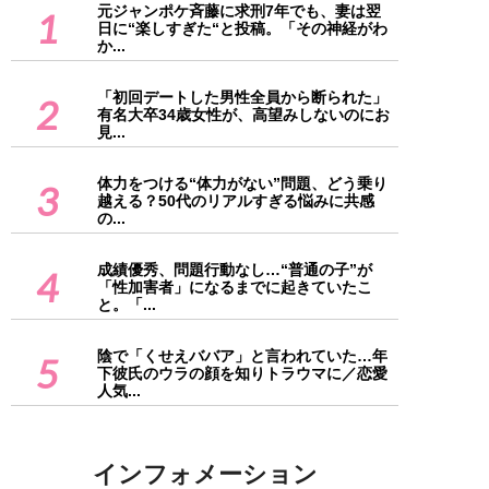
元ジャンポケ斉藤に求刑7年でも、妻は翌
1
日に“楽しすぎた“と投稿。「その神経がわ
か...
「初回デートした男性全員から断られた」
2
有名大卒34歳女性が、高望みしないのにお
見...
体力をつける“体力がない”問題、どう乗り
3
越える？50代のリアルすぎる悩みに共感
の...
成績優秀、問題行動なし…“普通の子”が
4
「性加害者」になるまでに起きていたこ
と。「...
陰で「くせえババア」と言われていた…年
5
下彼氏のウラの顔を知りトラウマに／恋愛
人気...
インフォメーション