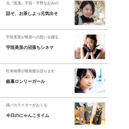
元『渡鬼』子役・宇野なおみの
話そ、お茶しよっ元気出そ
宇垣美里が映画への想いを綴る
宇垣美里の沼落ちシネマ
松本穂香が映画愛を語ります
銀幕ロンリーガール
猫バカライターがおくる
今日のにゃんこタイム