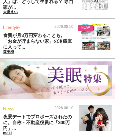
人」は、どうして生まれる？ 専門
家が...
大夏えい
2026.08.10
Lifestyle
NEW
食費が月3万円変わることも。
「お金が貯まらない家」の冷蔵庫
に入って...
森美樹
2026.08.10
News
夜景デートでプロポーズされたの
に。自称・不動産役員に「300万
円」...
maki