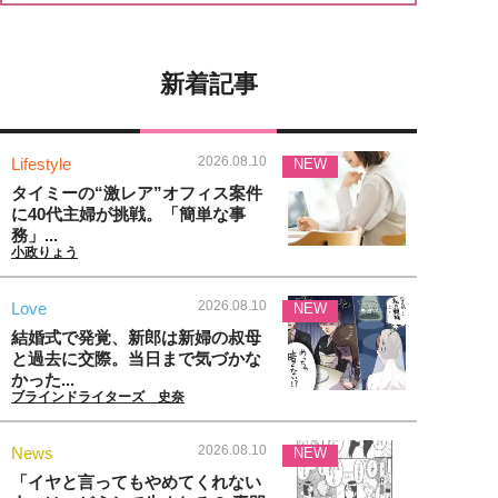
新着記事
2026.08.10
Lifestyle
NEW
タイミーの“激レア”オフィス案件
に40代主婦が挑戦。「簡単な事
務」...
小政りょう
2026.08.10
Love
NEW
結婚式で発覚、新郎は新婦の叔母
と過去に交際。当日まで気づかな
かった...
ブラインドライターズ 史奈
2026.08.10
News
NEW
「イヤと言ってもやめてくれない