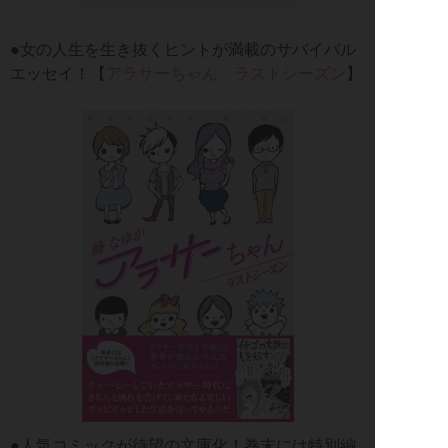
●女の人生を生き抜くヒントが満載のサバイバル
エッセイ！【
アラサーちゃん ラストシーズン
】
●人気コミックが待望の文庫化！巻末には特別編