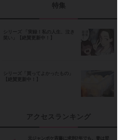
特集
シリーズ 「実録！私の人生、泣き
笑い」【絶賛更新中！】
シリーズ「買ってよかったもの」
【絶賛更新中！】
アクセスランキング
元ジャンポケ斉藤に求刑7年でも、妻は翌