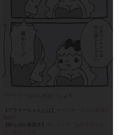
『
アラサーちゃん無修正7
』より
【アラサーちゃんとは】⇒
アラサーちゃん登場人
物紹介
【峰なゆか最新作】⇒
シリーズ「わが子ちゃん」
の一覧はこちら