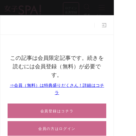
ログイン
会員登録
大人女性のホンネに向き合う
女子SPA！
エンタメ
＜漫画＞実をとると名もとれる／アラサーち
ゃん名作集131・峰なゆか
更新日：2023.09.07 21:13
Entertainment
投稿日：2023.06.16 08:44
＜漫画＞実をとると名もとれる／
アラサーちゃん名作集131・峰な