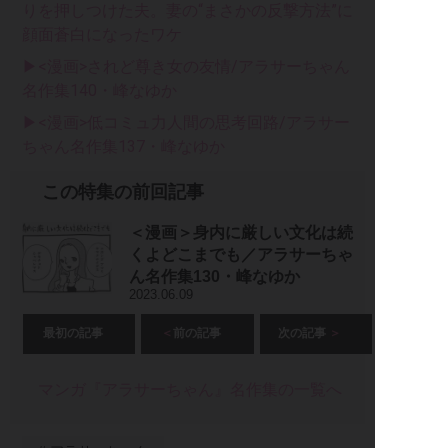
りを押しつけた夫。妻の“まさかの反撃方法”に
顔面蒼白になったワケ
▶<漫画>されど尊き女の友情/アラサーちゃん
名作集140・峰なゆか
▶<漫画>低コミュ力人間の思考回路/アラサー
ちゃん名作集137・峰なゆか
この特集の前回記事
＜漫画＞身内に厳しい文化は続
くよどこまでも／アラサーちゃ
ん名作集130・峰なゆか
2023.06.09
最初の記事
前の記事
次の記事
マンガ『アラサーちゃん』名作集の一覧へ