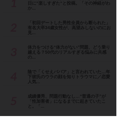
1
日に“楽しすぎた“と投稿。「その神経がわ
か...
「初回デートした男性全員から断られた」
2
有名大卒34歳女性が、高望みしないのにお
見...
体力をつける“体力がない”問題、どう乗り
3
越える？50代のリアルすぎる悩みに共感
の...
陰で「くせえババア」と言われていた…年
4
下彼氏のウラの顔を知りトラウマに／恋愛
人気...
成績優秀、問題行動なし…“普通の子”が
5
「性加害者」になるまでに起きていたこ
と。「...
インフォメーション