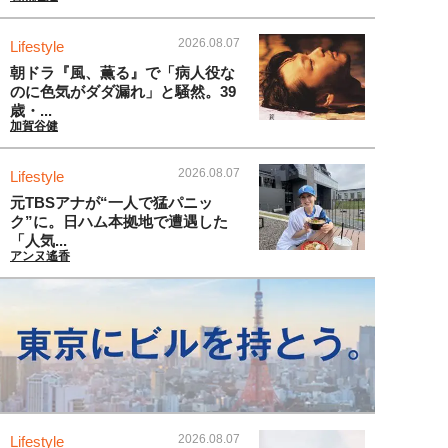
2026.08.07
Lifestyle
朝ドラ『風、薫る』で「病人役な
のに色気がダダ漏れ」と騒然。39
歳・...
加賀谷健
2026.08.07
Lifestyle
元TBSアナが“一人で猛パニッ
ク”に。日ハム本拠地で遭遇した
「人気...
アンヌ遙香
2026.08.07
Lifestyle