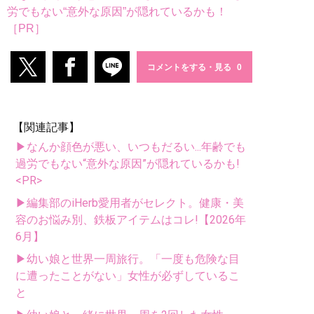
労でもない“意外な原因”が隠れているかも！
［PR］
コメントをする・見る
【関連記事】
▶なんか顔色が悪い、いつもだるい...年齢でも
過労でもない“意外な原因”が隠れているかも!
<PR>
▶編集部のiHerb愛用者がセレクト。健康・美
容のお悩み別、鉄板アイテムはコレ!【2026年
6月】
▶幼い娘と世界一周旅行。「一度も危険な目
に遭ったことがない」女性が必ずしているこ
と