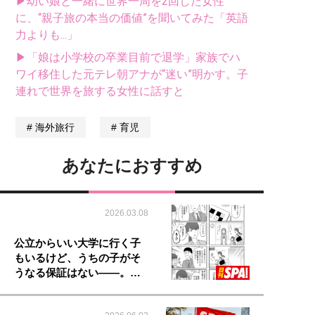
▶幼い娘と一緒に世界一周を2回した女性
に、“親子旅の本当の価値”を聞いてみた「英語
力よりも...」
▶「娘は小学校の卒業目前で退学」家族でハ
ワイ移住した元テレ朝アナが“迷い”明かす。子
連れで世界を旅する女性に話すと
海外旅行
育児
あなたにおすすめ
2026.03.08
公立からいい大学に行く子
もいるけど、うちの子がそ
うなる保証はない――。…