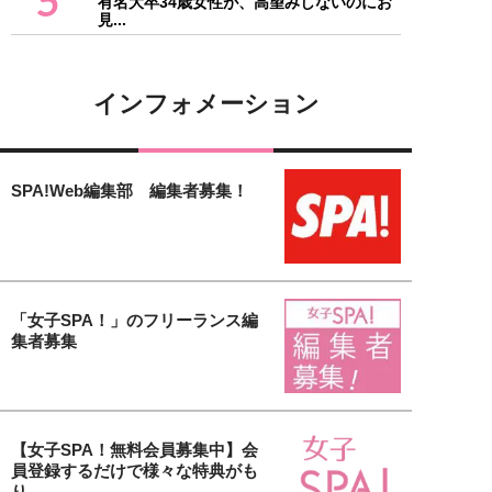
5
有名大卒34歳女性が、高望みしないのにお
見...
インフォメーション
SPA!Web編集部 編集者募集！
「女子SPA！」のフリーランス編
集者募集
【女子SPA！無料会員募集中】会
員登録するだけで様々な特典がも
り...