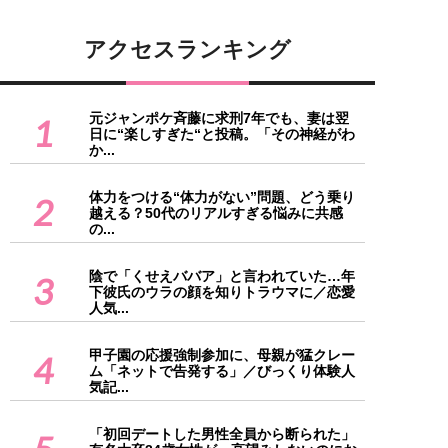
アクセスランキング
元ジャンポケ斉藤に求刑7年でも、妻は翌
1
日に“楽しすぎた“と投稿。「その神経がわ
か...
体力をつける“体力がない”問題、どう乗り
2
越える？50代のリアルすぎる悩みに共感
の...
陰で「くせえババア」と言われていた…年
3
下彼氏のウラの顔を知りトラウマに／恋愛
人気...
甲子園の応援強制参加に、母親が猛クレー
4
ム「ネットで告発する」／びっくり体験人
気記...
「初回デートした男性全員から断られた」