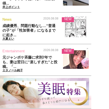
得...
井上ポイント
2026.08.08
News
NEW
成績優秀、問題行動なし…“普通
の子”が「性加害者」になるまで
に起き...
大夏えい
2026.08.08
Entertainment
NEW
元ジャンポケ斉藤に求刑7年で
も、妻は翌日に“楽しすぎた“と投
稿。「...
エタノール純子