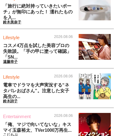
「旅行に絶対持っていきたいポー
チ」が無印にあった！ 濡れたもの
を入...
鈴木美奈子
2026.08.06
Lifestyle
コスメ4万点を試した美容プロの
失敗談。「手の甲に塗って確認」
「SN...
遠藤幸子
2026.08.06
Lifestyle
電車でドラマを大声実況する“ネ
タバレおばさん”。注意した女子
高生の...
鈴木詩子
2026.08.06
Entertainment
「俺、マジで向いてないな」キス
マイ玉森裕太、TVer1000万再生...
こじらぶ