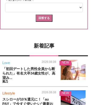
新着記事
2026.08.08
Love
NEW
「初回デートした男性全員から断
られた」有名大卒34歳女性が、高
望み...
菊乃
2026.08.08
Lifestyle
NEW
スシローが10％還元に！「au
PAY」で今すぐ使いたい“最新お