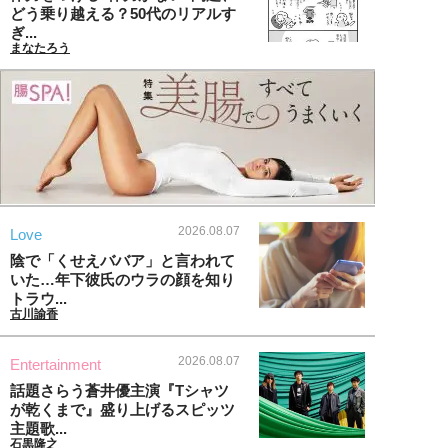
どう乗り越える？50代のリアルす
ぎ...
まなたろう
2026.08.07
Love
陰で「くせえババア」と言われて
いた…年下彼氏のウラの顔を知り
トラウ...
古川諭香
2026.08.07
Entertainment
話題さらう蒼井優主演『Tシャツ
が乾くまで』盛り上げるスピッツ
主題歌...
石黒隆之