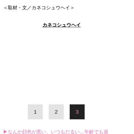
＜取材・文／カネコシュウヘイ＞
カネコシュウヘイ
1
2
3
▶なんか顔色が悪い、いつもだるい…年齢でも過