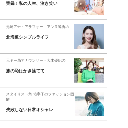
実録！私の人生、泣き笑い
元局アナ・アラフォー、アンヌ遙香の
北海道シンプルライフ
元キー局アナウンサー・大木優紀の
旅の恥はかき捨てて
スタイリスト角 佑宇子のファッション図
解
失敗しない日常オシャレ
元『渡鬼』子役・宇野なおみの