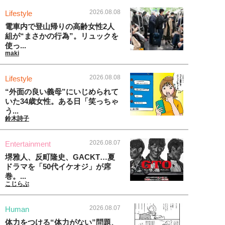
2026.08.08
Lifestyle
電車内で登山帰りの高齢女性2人
組が“まさかの行為”。リュックを
使っ...
maki
2026.08.08
Lifestyle
“外面の良い義母”にいじめられて
いた34歳女性。ある日「笑っちゃ
う...
鈴木詩子
2026.08.07
Entertainment
堺雅人、反町隆史、GACKT…夏
ドラマを「50代イケオジ」が席
巻。...
こじらぶ
2026.08.07
Human
体力をつける“体力がない”問題、