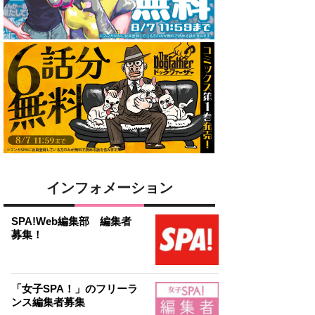
インフォメーション
SPA!Web編集部 編集者
募集！
「女子SPA！」のフリーラ
ンス編集者募集