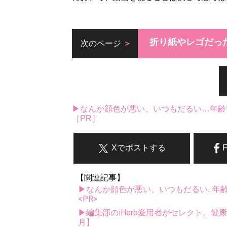
折り紙やレゴだっ
次のページ
▶なんか顔色が悪い、いつもだるい…年齢
［PR］
Xでポストする
【関連記事】
▶なんか顔色が悪い、いつもだるい...年
<PR>
▶編集部のiHerb愛用者がセレクト。健
月】