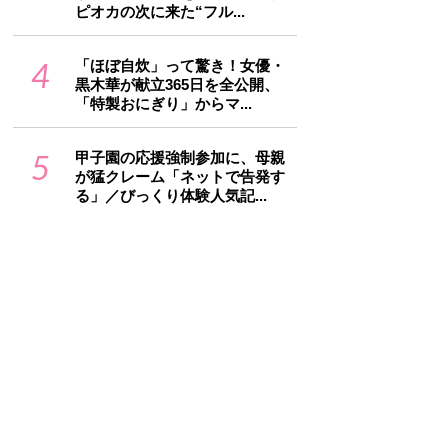
ピオカの次に来た“フル...
4
「ほぼ自炊」って驚き！女優・
黒木華が献立365日を全公開、
「特製おにぎり」からマ...
5
甲子園の応援強制参加に、母親
が猛クレーム「ネットで告発す
る」／びっくり体験人気記...