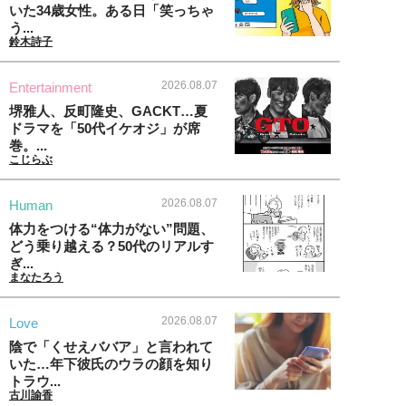
いた34歳女性。ある日「笑っちゃ
う...
鈴木詩子
2026.08.07
Entertainment
堺雅人、反町隆史、GACKT…夏
ドラマを「50代イケオジ」が席
巻。...
こじらぶ
2026.08.07
Human
体力をつける“体力がない”問題、
どう乗り越える？50代のリアルす
ぎ...
まなたろう
2026.08.07
Love
陰で「くせえババア」と言われて
いた…年下彼氏のウラの顔を知り
トラウ...
古川諭香