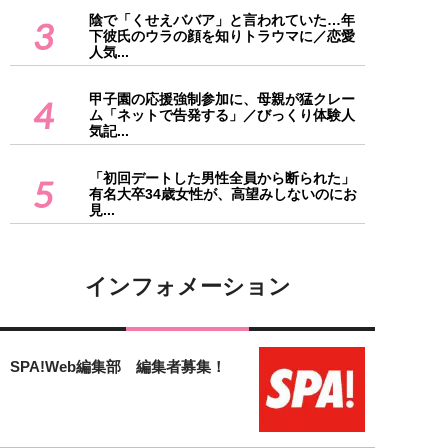
陰で「くせえババア」と言われていた…年
3
下彼氏のウラの顔を知りトラウマに／恋愛
人気...
甲子園の応援強制参加に、母親が猛クレー
4
ム「ネットで告発する」／びっくり体験人
気記...
「初回デートした男性全員から断られた」
5
有名大卒34歳女性が、高望みしないのにお
見...
インフォメーション
SPA!Web編集部 編集者募集！