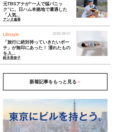
元TBSアナが“一人で猛パニッ
ク”に。日ハム本拠地で遭遇した
「人気...
アンヌ遙香
2026.08.07
Lifestyle
「旅行に絶対持っていきたいポー
チ」が無印にあった！ 濡れたもの
を入...
鈴木美奈子
新着記事をもっと見る