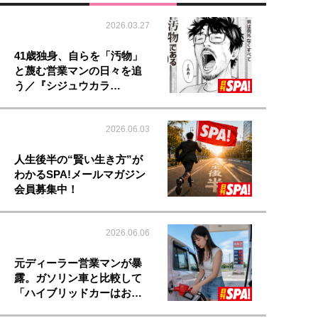
2026.03.27
41歳独身、自らを「汚物」
と蔑む営業マンの日々を追
う／『シジュウカラ…
2026.06.03
人生後半の“賢い生き方”が
わかるSPA!メールマガジン
会員募集中！
2026.06.06
元ディーラー営業マンが暴
露。ガソリン車と比較して
「ハイブリッドカーはお…