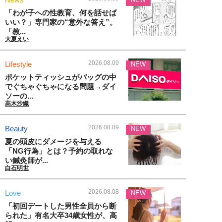
「わが子への性教育、何を話せば
いい？」専門家の“意外な答え”。
「教...
大夏えい
2026.08.09
Lifestyle
NEW
ポケットティッシュがバッグの中
でぐちゃぐちゃになる問題→ダイ
ソーの...
高木沙織
2026.08.09
Beauty
NEW
夏の頭皮にダメージを与える
「NG行為」とは？予約の取れな
い鍼灸師が...
白石明世
2026.08.08
Love
NEW
「初回デートした男性全員から断
られた」有名大卒34歳女性が、高