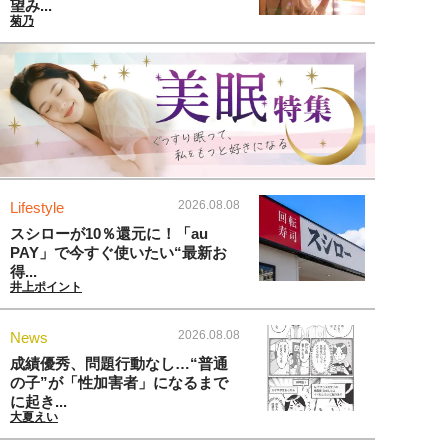
望み...
菊乃
2026.08.08
Lifestyle
スシローが10％還元に！「au
PAY」で今すぐ使いたい“最新お
得...
井上ポイント
2026.08.08
News
成績優秀、問題行動なし…“普通
の子”が「性加害者」になるまで
に起き...
大夏えい