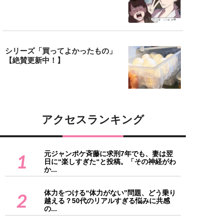
シリーズ「買ってよかったもの」
【絶賛更新中！】
アクセスランキング
元ジャンポケ斉藤に求刑7年でも、妻は翌
1
日に“楽しすぎた“と投稿。「その神経がわ
か...
体力をつける“体力がない”問題、どう乗り
2
越える？50代のリアルすぎる悩みに共感
の...