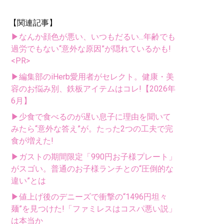
【関連記事】
▶なんか顔色が悪い、いつもだるい...年齢でも
過労でもない“意外な原因”が隠れているかも!
<PR>
▶編集部のiHerb愛用者がセレクト。健康・美
容のお悩み別、鉄板アイテムはコレ!【2026年
6月】
▶少食で食べるのが遅い息子に理由を聞いて
みたら“意外な答え”が。たった2つの工夫で完
食が増えた!
▶ガストの期間限定「990円お子様プレート」
がスゴい。普通のお子様ランチとの“圧倒的な
違い”とは
▶値上げ後のデニーズで衝撃の“1496円坦々
麺”を見つけた!「ファミレスはコスパ悪い説」
は本当か