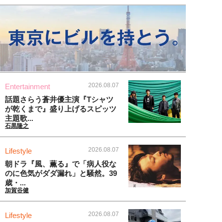
2026.08.07
Entertainment
話題さらう蒼井優主演『Tシャツ
が乾くまで』盛り上げるスピッツ
主題歌...
石黒隆之
2026.08.07
Lifestyle
朝ドラ『風、薫る』で「病人役な
のに色気がダダ漏れ」と騒然。39
歳・...
加賀谷健
2026.08.07
Lifestyle