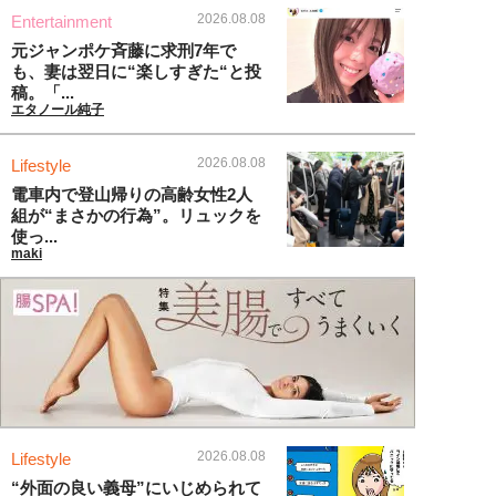
2026.08.08
Entertainment
元ジャンポケ斉藤に求刑7年で
も、妻は翌日に“楽しすぎた“と投
稿。「...
エタノール純子
2026.08.08
Lifestyle
電車内で登山帰りの高齢女性2人
組が“まさかの行為”。リュックを
使っ...
maki
2026.08.08
Lifestyle
“外面の良い義母”にいじめられて