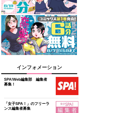
インフォメーション
SPA!Web編集部 編集者
募集！
「女子SPA！」のフリーラ
ンス編集者募集