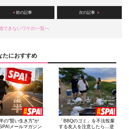
前の記事
次の記事
婚できないワケの一覧へ
なたにおすすめ
半の“賢い生き方”が
「BBQのゴミ」を不法投棄
SPA!メールマガジン
する友人を注意したら…逆