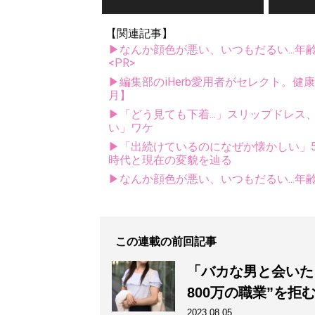
【関連記事】
▶なんか顔色が悪い、いつもだるい...年
<PR>
▶編集部のiHerb愛用者がセレクト。健
月】
▶「どう見ても下着...」スリップドレ
い」ワケ
▶「出続けているのになぜか懐かしい」5
時代と現在の変貌を辿る
▶なんか顔色が悪い、いつもだるい...年
この連載の前回記事
「バカな男と会いた
800万の職業”を拒
2023.08.05