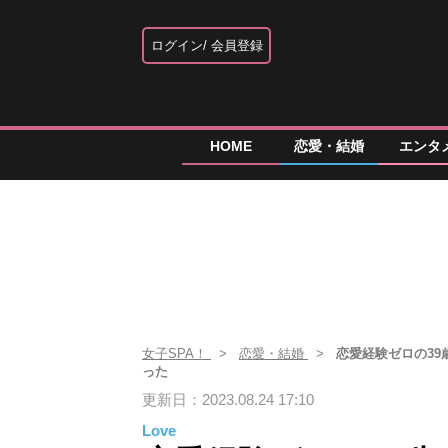
ログイン
会員登録
HOME
恋愛・結婚
エンタ
女子SPA！
恋愛・結婚
恋愛経験ゼロの39
った
更新日：2023.08.24 17:10
Love