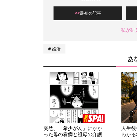
最初の記事
私が結
婚活
あ
突然、「希少がん」にかか
人生後
った母の看病と祖母の介護
わかる