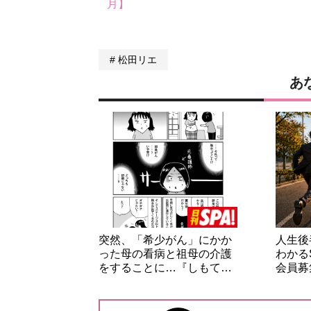
月】
松田リエ
あ
突然、「希少がん」にかか
人生後
った母の看病と祖母の介護
わかる
をすることに…『しもて…
会員募