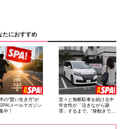
なたにおすすめ
半の“賢い生き方”が
堂々と無断駐車を続ける中
SPA!メールマガジン
年女性が「泣きながら謝
集中！
罪」するまで。“身動きで…