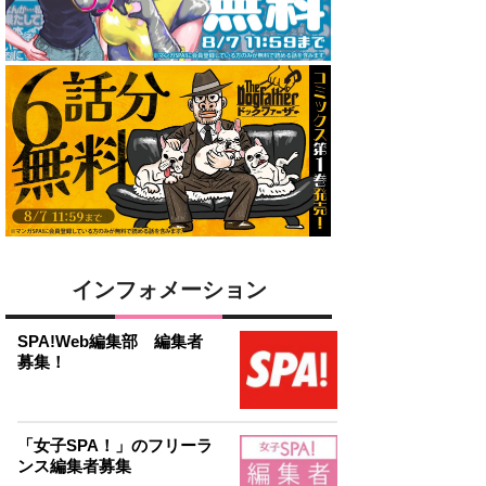
インフォメーション
SPA!Web編集部 編集者
募集！
「女子SPA！」のフリーラ
ンス編集者募集