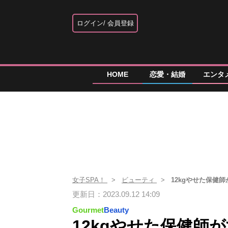
ログイン
会員登録
HOME
恋愛・結婚
エンタ
女子SPA！
ビューティ
12kgやせた保健
更新日：2023.09.12 14:09
Gourmet
Beauty
12kgやせた保健師