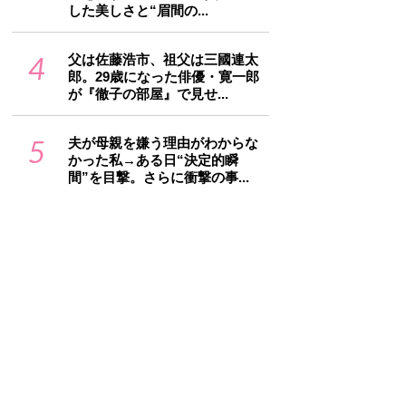
した美しさと“眉間の...
4
父は佐藤浩市、祖父は三國連太
郎。29歳になった俳優・寛一郎
が『徹子の部屋』で見せ...
5
夫が母親を嫌う理由がわからな
かった私→ある日“決定的瞬
間”を目撃。さらに衝撃の事...