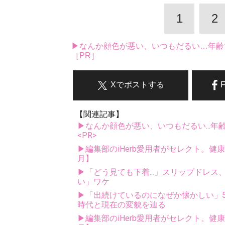
1
2
▶なんか顔色が悪い、いつもだるい…年齢
［PR］
Xでポストする
【関連記事】
▶なんか顔色が悪い、いつもだるい...年
<PR>
▶編集部のiHerb愛用者がセレクト。健
月】
▶「どう見ても下着...」スリップドレ
い」ワケ
▶「出続けているのになぜか懐かしい」5
時代と現在の変貌を辿る
▶編集部のiHerb愛用者がセレクト。健