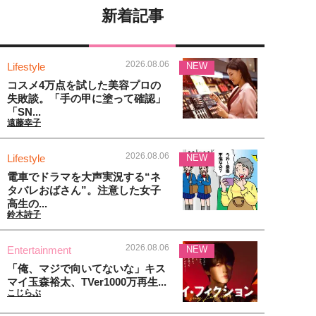
新着記事
2026.08.06
Lifestyle
NEW
コスメ4万点を試した美容プロの
失敗談。「手の甲に塗って確認」
「SN...
遠藤幸子
2026.08.06
Lifestyle
NEW
電車でドラマを大声実況する“ネ
タバレおばさん”。注意した女子
高生の...
鈴木詩子
2026.08.06
Entertainment
NEW
「俺、マジで向いてないな」キス
マイ玉森裕太、TVer1000万再生...
こじらぶ