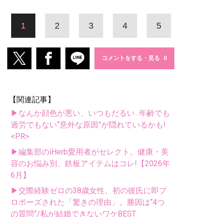
1
2
3
4
5
コメントをする・見る
【関連記事】
▶なんか顔色が悪い、いつもだるい...年齢でも
過労でもない“意外な原因”が隠れているかも!
<PR>
▶編集部のiHerb愛用者がセレクト。健康・美
容のお悩み別、鉄板アイテムはコレ!【2026年
6月】
▶交際経験ゼロの38歳女性、初の彼氏に即プ
ロポーズされた「驚きの理由」。勝因は“4つ
の質問”/私が結婚できないワケBEST