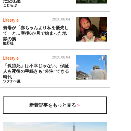
た悲壮感...
こじらぶ
2026.08.04
Lifestyle
義母が「赤ちゃんより私を優先し
て」と…産後6か月で始まった地
獄の義...
姫野桂
2026.08.04
Lifestyle
「孤独死」は不幸じゃない。保証
人も死後の手続きも“外注”できる
時代...
ワタナベ薫
新着記事をもっと見る