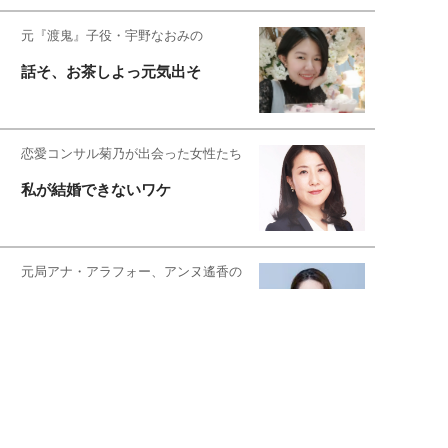
元『渡鬼』子役・宇野なおみの
話そ、お茶しよっ元気出そ
恋愛コンサル菊乃が出会った女性たち
私が結婚できないワケ
元局アナ・アラフォー、アンヌ遙香の
北海道シンプルライフ
宇垣美里が映画への想いを綴る
宇垣美里の沼落ちシネマ