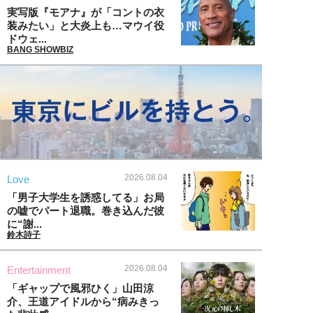
実写版『モアナ』が「コントの衣
装みたい」と大炎上も…マウイ役
ドウェ...
BANG SHOWBIZ
2026.08.04
Love
「男子大学生を誘惑してる」お局
の嘘でパート退職。巻き込んだ彼
に“謝...
鈴木詩子
2026.08.04
Entertainment
「ギャップで風邪ひく」山田涼
介、王道アイドルから“病みきっ