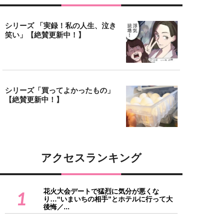
シリーズ 「実録！私の人生、泣き
笑い」【絶賛更新中！】
シリーズ「買ってよかったもの」
【絶賛更新中！】
アクセスランキング
花火大会デートで猛烈に気分が悪くな
1
り…“いまいちの相手”とホテルに行って大
後悔／...