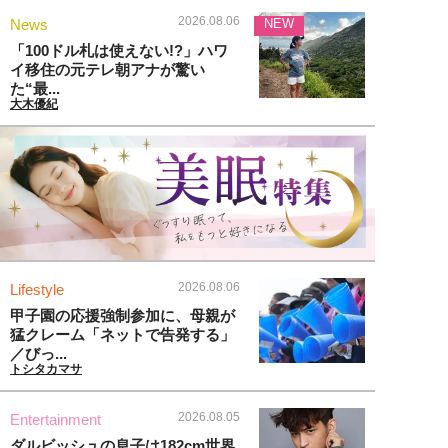
2026.08.06
News
NEW
「100ドル札は使えない!?」ハワ
イ移住の元テレ朝アナが驚い
た“最...
大木優紀
2026.08.06
Lifestyle
甲子園の応援強制参加に、母親が
猛クレーム「ネットで告発する」
／びっ...
トシタカマサ
2026.08.05
Entertainment
ダルビッシュの息子は182cm世界