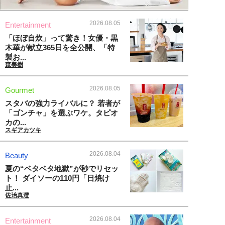
2026.08.05
Entertainment
「ほぼ自炊」って驚き！女優・黒
木華が献立365日を全公開、「特
製お...
森美樹
2026.08.05
Gourmet
スタバの強力ライバルに？ 若者が
「ゴンチャ」を選ぶワケ。タピオ
カの...
スギアカツキ
2026.08.04
Beauty
夏の“ベタベタ地獄”が秒でリセッ
ト！ ダイソーの110円「日焼け
止...
佐治真澄
2026.08.04
Entertainment