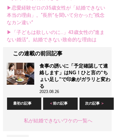
▶恋愛経験ゼロの35歳女性が「結婚できない
本当の理由」。“長所”を聞いて分かった“残念
なカン違い”
▶「子どもは欲しいのに...」43歳女性の“進ま
ない婚活”。結婚できない致命的な理由は
この連載の前回記事
食事の誘いに「予定確認して連
絡します」はNG！ひと言の“ち
ょい足し”で印象がガラリと変わ
る
2023.08.26
最初の記事
前の記事
次の記事
私が結婚できないワケの一覧へ