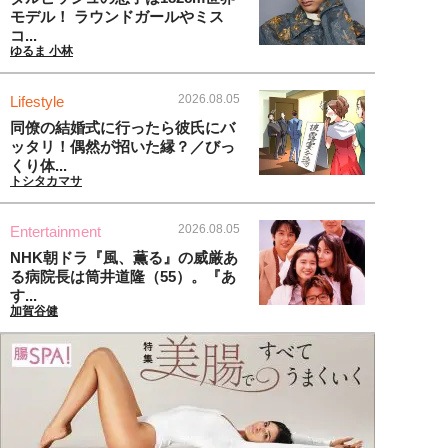
モデル！ ラウンドガールやミス
コ...
ゆるま 小林
2026.08.05
Lifestyle
同僚の結婚式に行ったら彼氏にバ
ッタリ！偶然が招いた縁？／びっ
くり体...
トシタカマサ
2026.08.05
Entertainment
NHK朝ドラ『風、薫る』の威厳あ
る病院長は筒井道隆（55）。『あ
す...
加賀谷健