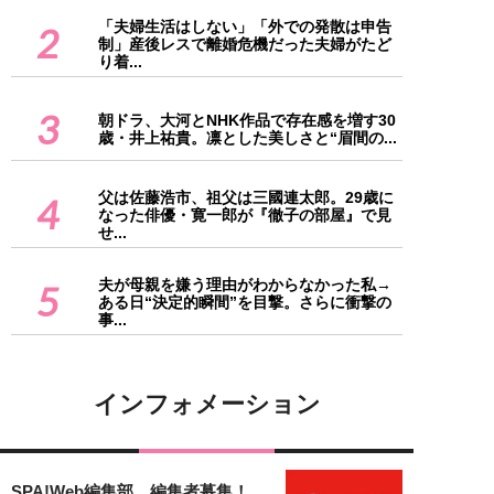
「夫婦生活はしない」「外での発散は申告
2
制」産後レスで離婚危機だった夫婦がたど
り着...
3
朝ドラ、大河とNHK作品で存在感を増す30
歳・井上祐貴。凛とした美しさと“眉間の...
父は佐藤浩市、祖父は三國連太郎。29歳に
4
なった俳優・寛一郎が『徹子の部屋』で見
せ...
夫が母親を嫌う理由がわからなかった私→
5
ある日“決定的瞬間”を目撃。さらに衝撃の
事...
インフォメーション
SPA!Web編集部 編集者募集！