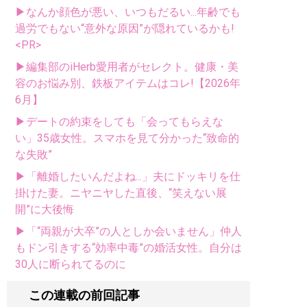
▶なんか顔色が悪い、いつもだるい...年齢でも
過労でもない“意外な原因”が隠れているかも!
<PR>
▶編集部のiHerb愛用者がセレクト。健康・美
容のお悩み別、鉄板アイテムはコレ!【2026年
6月】
▶デートの約束をしても「会ってもらえな
い」35歳女性。スマホを見て分かった“致命的
な失敗”
▶「離婚したいんだよね...」夫にドッキリを仕
掛けた妻。ニヤニヤした直後、“笑えない展
開”に大後悔
▶「“両親が大卒”の人としか会いません」仲人
もドン引きする“効率中毒”の婚活女性。自分は
30人に断られてるのに
この連載の前回記事