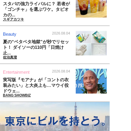
スタバの強力ライバルに？ 若者が
「ゴンチャ」を選ぶワケ。タピオ
カの...
スギアカツキ
2026.08.04
Beauty
夏の“ベタベタ地獄”が秒でリセッ
ト！ ダイソーの110円「日焼け
止...
佐治真澄
2026.08.04
Entertainment
実写版『モアナ』が「コントの衣
装みたい」と大炎上も…マウイ役
ドウェ...
BANG SHOWBIZ