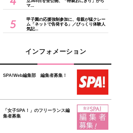
4
立365日を全公開、「特製おにぎり」から
マ...
甲子園の応援強制参加に、母親が猛クレー
5
ム「ネットで告発する」／びっくり体験人
気記...
インフォメーション
SPA!Web編集部 編集者募集！
「女子SPA！」のフリーランス編
集者募集