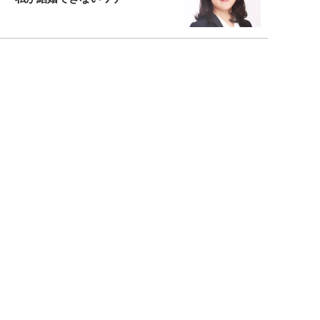
元局アナ・アラフォー、アンヌ遙香の
北海道シンプルライフ
宇垣美里が映画への想いを綴る
宇垣美里の沼落ちシネマ
松本穂香が映画愛を語ります
銀幕ロンリーガール
猫バカライターがおくる