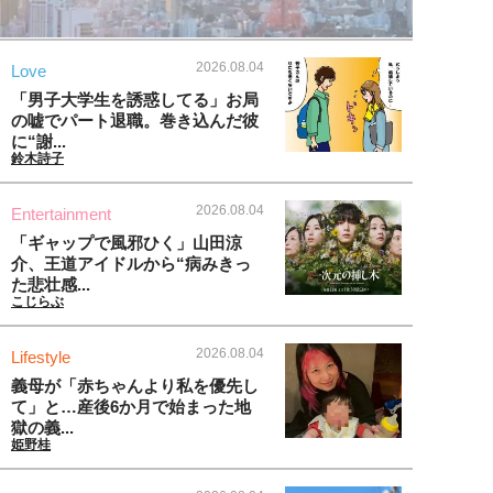
2026.08.04
Love
「男子大学生を誘惑してる」お局
の嘘でパート退職。巻き込んだ彼
に“謝...
鈴木詩子
2026.08.04
Entertainment
「ギャップで風邪ひく」山田涼
介、王道アイドルから“病みきっ
た悲壮感...
こじらぶ
2026.08.04
Lifestyle
義母が「赤ちゃんより私を優先し
て」と…産後6か月で始まった地
獄の義...
姫野桂