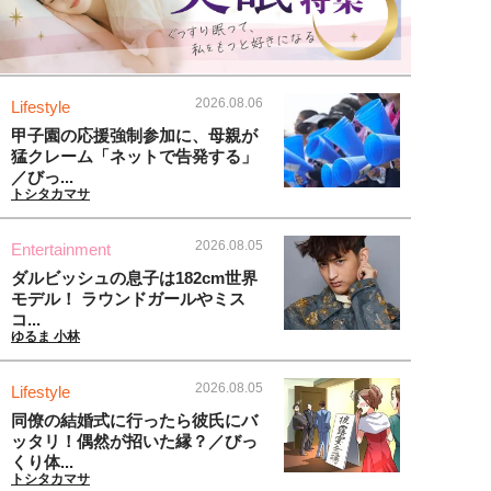
2026.08.06
Lifestyle
甲子園の応援強制参加に、母親が
猛クレーム「ネットで告発する」
／びっ...
トシタカマサ
2026.08.05
Entertainment
ダルビッシュの息子は182cm世界
モデル！ ラウンドガールやミス
コ...
ゆるま 小林
2026.08.05
Lifestyle
同僚の結婚式に行ったら彼氏にバ
ッタリ！偶然が招いた縁？／びっ
くり体...
トシタカマサ