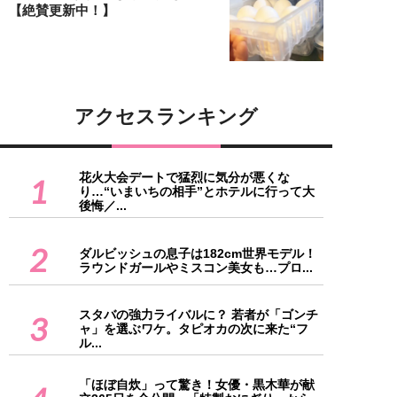
【絶賛更新中！】
アクセスランキング
花火大会デートで猛烈に気分が悪くな
1
り…“いまいちの相手”とホテルに行って大
後悔／...
2
ダルビッシュの息子は182cm世界モデル！
ラウンドガールやミスコン美女も…プロ...
スタバの強力ライバルに？ 若者が「ゴンチ
3
ャ」を選ぶワケ。タピオカの次に来た“フ
ル...
「ほぼ自炊」って驚き！女優・黒木華が献