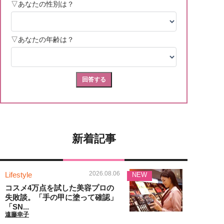
新着記事
2026.08.06
Lifestyle
NEW
コスメ4万点を試した美容プロの
失敗談。「手の甲に塗って確認」
「SN...
遠藤幸子