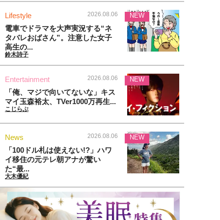
2026.08.06
Lifestyle
NEW
電車でドラマを大声実況する“ネ
タバレおばさん”。注意した女子
高生の...
鈴木詩子
2026.08.06
Entertainment
NEW
「俺、マジで向いてないな」キス
マイ玉森裕太、TVer1000万再生...
こじらぶ
2026.08.06
News
NEW
「100ドル札は使えない!?」ハワ
イ移住の元テレ朝アナが驚い
た“最...
大木優紀