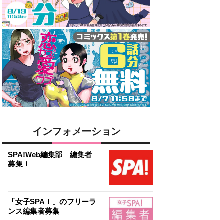
インフォメーション
SPA!Web編集部 編集者
募集！
「女子SPA！」のフリーラ
ンス編集者募集