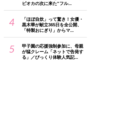
ピオカの次に来た“フル...
4
「ほぼ自炊」って驚き！女優・
黒木華が献立365日を全公開、
「特製おにぎり」からマ...
5
甲子園の応援強制参加に、母親
が猛クレーム「ネットで告発す
る」／びっくり体験人気記...