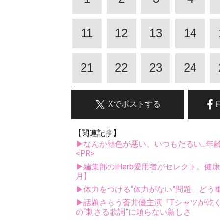
11
12
13
14
21
22
23
24
Xでポストする
【関連記事】
▶なんか顔色が悪い、いつもだるい...年
<PR>
▶編集部のiHerb愛用者がセレクト。健
月】
▶体力をつける“体力がない”問題、どう
▶話題さらう蒼井優主演『Tシャツが乾
の“刺さる歌詞”に頼らない新しさ