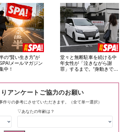
半の“賢い生き方”が
堂々と無断駐車を続ける中
SPA!メールマガジン
年女性が「泣きながら謝
集中！
罪」するまで。“身動きで…