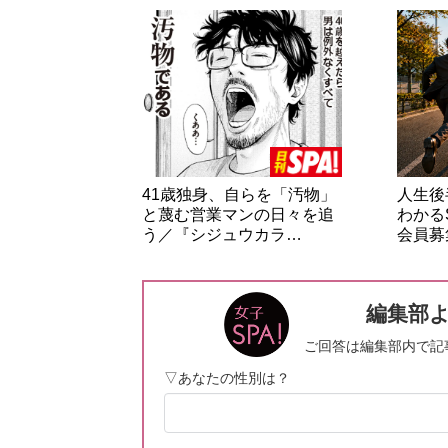
41歳独身、自らを「汚物」
人生後
と蔑む営業マンの日々を追
わかる
う／『シジュウカラ…
会員募