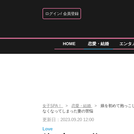
ログイン
会員登録
HOME
恋愛・結婚
エンタ
女子SPA！
恋愛・結婚
娘を初めて抱っこ
なくなってしまった妻の苦悩
更新日：2023.09.20 12:00
Love