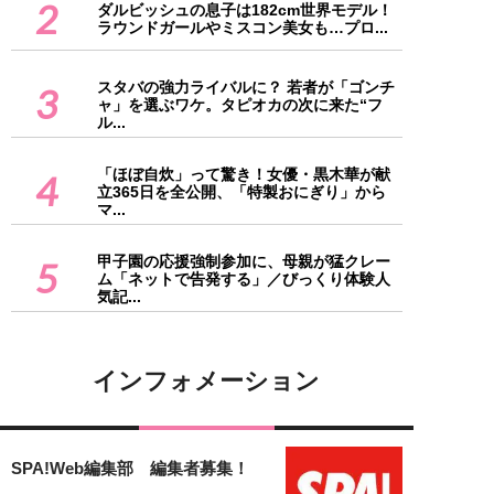
2
ダルビッシュの息子は182cm世界モデル！
ラウンドガールやミスコン美女も…プロ...
スタバの強力ライバルに？ 若者が「ゴンチ
3
ャ」を選ぶワケ。タピオカの次に来た“フ
ル...
「ほぼ自炊」って驚き！女優・黒木華が献
4
立365日を全公開、「特製おにぎり」から
マ...
甲子園の応援強制参加に、母親が猛クレー
5
ム「ネットで告発する」／びっくり体験人
気記...
インフォメーション
SPA!Web編集部 編集者募集！