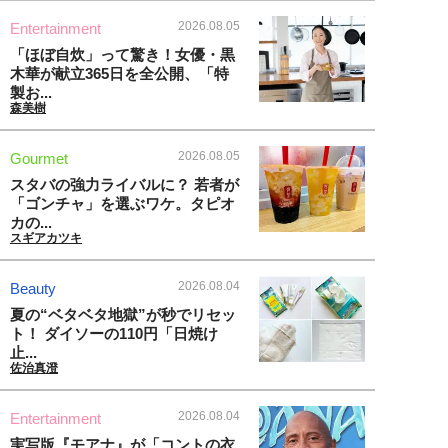
2026.08.05
Entertainment
「ほぼ自炊」って驚き！女優・黒
木華が献立365日を全公開、「特
製お...
森美樹
2026.08.05
Gourmet
スタバの強力ライバルに？ 若者が
「ゴンチャ」を選ぶワケ。タピオ
カの...
スギアカツキ
2026.08.04
Beauty
夏の“ベタベタ地獄”が秒でリセッ
ト！ ダイソーの110円「日焼け
止...
佐治真澄
2026.08.04
Entertainment
実写版『モアナ』が「コントの衣