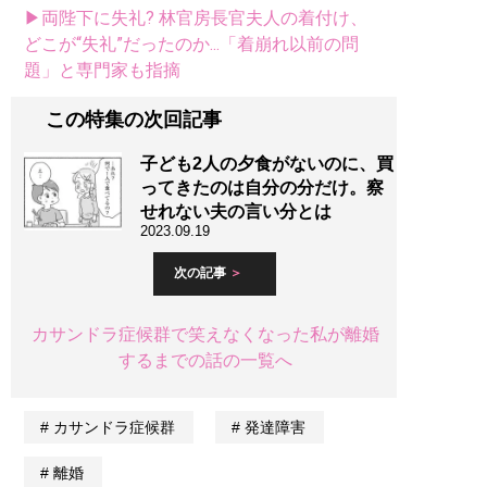
▶両陛下に失礼? 林官房長官夫人の着付け、
どこが“失礼”だったのか...「着崩れ以前の問
題」と専門家も指摘
この特集の次回記事
子ども2人の夕食がないのに、買
ってきたのは自分の分だけ。察
せれない夫の言い分とは
2023.09.19
次の記事
カサンドラ症候群で笑えなくなった私が離婚
するまでの話の一覧へ
カサンドラ症候群
発達障害
離婚