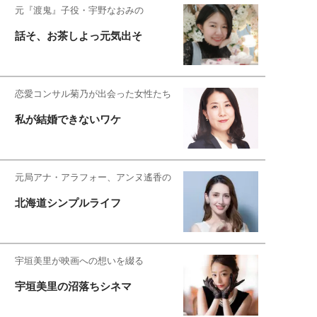
元『渡鬼』子役・宇野なおみの
話そ、お茶しよっ元気出そ
恋愛コンサル菊乃が出会った女性たち
私が結婚できないワケ
元局アナ・アラフォー、アンヌ遙香の
北海道シンプルライフ
宇垣美里が映画への想いを綴る
宇垣美里の沼落ちシネマ