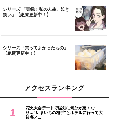
シリーズ 「実録！私の人生、泣き
笑い」【絶賛更新中！】
シリーズ「買ってよかったもの」
【絶賛更新中！】
アクセスランキング
花火大会デートで猛烈に気分が悪くな
1
り…“いまいちの相手”とホテルに行って大
後悔／...