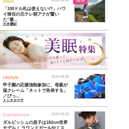
2026.08.06
News
NEW
「100ドル札は使えない!?」ハワ
イ移住の元テレ朝アナが驚い
た“最...
大木優紀
2026.08.06
Lifestyle
甲子園の応援強制参加に、母親が
猛クレーム「ネットで告発する」
／びっ...
トシタカマサ
2026.08.05
Entertainment
ダルビッシュの息子は182cm世界
モデル！ ラウンドガールやミス