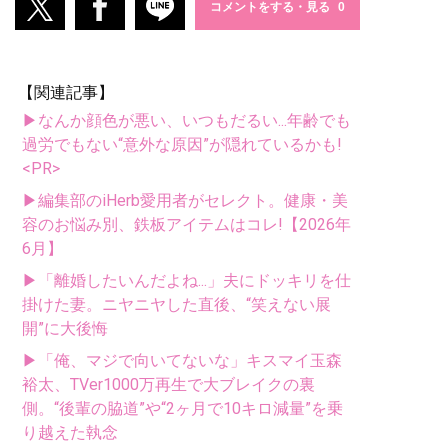
コメントをする・見る
【関連記事】
▶なんか顔色が悪い、いつもだるい...年齢でも
過労でもない“意外な原因”が隠れているかも!
<PR>
▶編集部のiHerb愛用者がセレクト。健康・美
容のお悩み別、鉄板アイテムはコレ!【2026年
6月】
▶「離婚したいんだよね...」夫にドッキリを仕
掛けた妻。ニヤニヤした直後、“笑えない展
開”に大後悔
▶「俺、マジで向いてないな」キスマイ玉森
裕太、TVer1000万再生で大ブレイクの裏
側。“後輩の脇道”や“2ヶ月で10キロ減量”を乗
り越えた執念