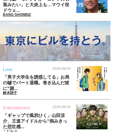
装みたい」と大炎上も…マウイ役
ドウェ...
BANG SHOWBIZ
2026.08.04
Love
「男子大学生を誘惑してる」お局
の嘘でパート退職。巻き込んだ彼
に“謝...
鈴木詩子
2026.08.04
Entertainment
「ギャップで風邪ひく」山田涼
介、王道アイドルから“病みきっ
た悲壮感...
こじらぶ