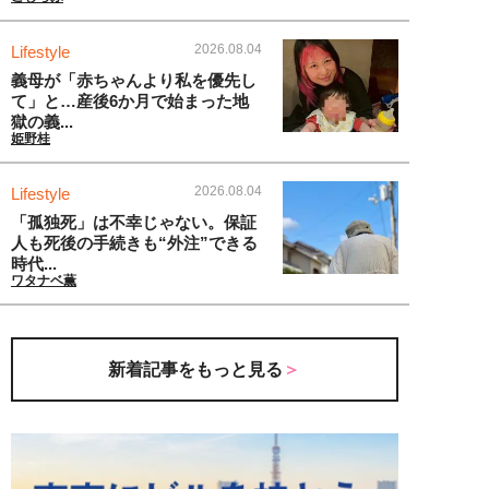
2026.08.04
Lifestyle
義母が「赤ちゃんより私を優先し
て」と…産後6か月で始まった地
獄の義...
姫野桂
2026.08.04
Lifestyle
「孤独死」は不幸じゃない。保証
人も死後の手続きも“外注”できる
時代...
ワタナベ薫
新着記事をもっと見る