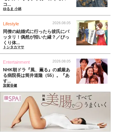
コ...
ゆるま 小林
2026.08.05
Lifestyle
同僚の結婚式に行ったら彼氏にバ
ッタリ！偶然が招いた縁？／びっ
くり体...
トシタカマサ
2026.08.05
Entertainment
NHK朝ドラ『風、薫る』の威厳あ
る病院長は筒井道隆（55）。『あ
す...
加賀谷健