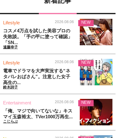
新着記事
2026.08.06
Lifestyle
NEW
コスメ4万点を試した美容プロの
失敗談。「手の甲に塗って確認」
「SN...
遠藤幸子
2026.08.06
Lifestyle
NEW
電車でドラマを大声実況する“ネ
タバレおばさん”。注意した女子
高生の...
鈴木詩子
2026.08.06
Entertainment
NEW
「俺、マジで向いてないな」キス
マイ玉森裕太、TVer1000万再生...
こじらぶ