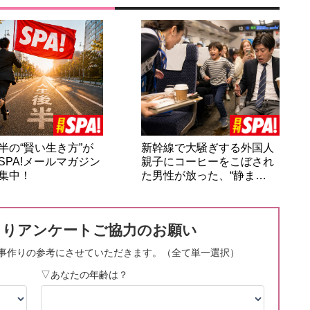
半の“賢い生き方”が
新幹線で大騒ぎする外国人
SPA!メールマガジン
親子にコーヒーをこぼされ
集中！
た男性が放った、“静ま…