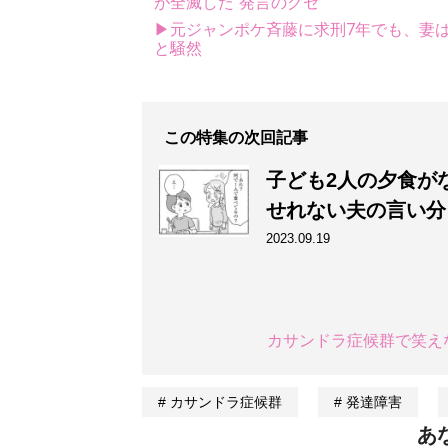
が全滅した“発言のクセ”
▶元ジャンポケ斉藤に求刑7年でも、妻は
と騒然
この特集の次回記事
子ども2人の夕食が
せれない夫の言い分
2023.09.19
カサンドラ症候群で笑え
カサンドラ症候群
発達障害
あ