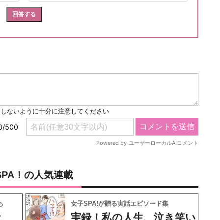
SPA！の人気連載
ち
女子SPA!が贈る実話エピソード集
ケ
実録！私の人生、泣き笑い