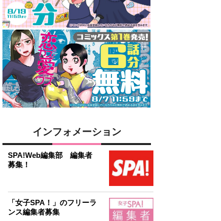
インフォメーション
SPA!Web編集部 編集者
募集！
「女子SPA！」のフリーラ
ンス編集者募集