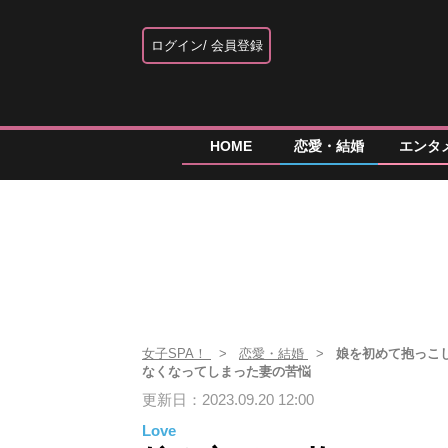
ログイン
会員登録
HOME
恋愛・結婚
エンタ
女子SPA！
恋愛・結婚
娘を初めて抱っこ
なくなってしまった妻の苦悩
更新日：2023.09.20 12:00
Love