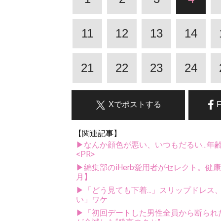
11
12
13
14
21
22
23
24
Xでポストする
【関連記事】
▶なんか顔色が悪い、いつもだるい...年
<PR>
▶編集部のiHerb愛用者がセレクト。健
月】
▶「どう見ても下着...」スリップドレ
い」ワケ
▶「初回デートした男性全員から断られ