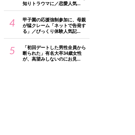
知りトラウマに／恋愛人気...
4
甲子園の応援強制参加に、母親
が猛クレーム「ネットで告発す
る」／びっくり体験人気記...
5
「初回デートした男性全員から
断られた」有名大卒34歳女性
が、高望みしないのにお見...