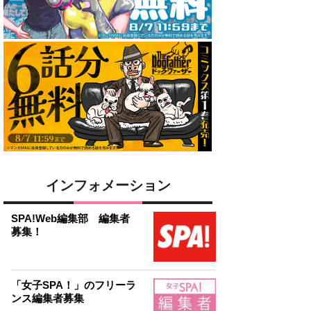
インフォメーション
SPA!Web編集部 編集者
募集！
「女子SPA！」のフリーラ
ンス編集者募集