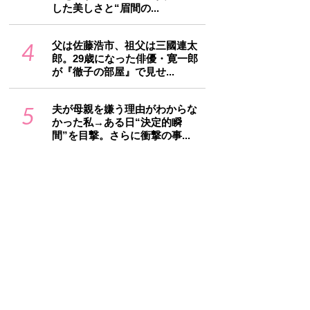
した美しさと“眉間の...
4
父は佐藤浩市、祖父は三國連太
郎。29歳になった俳優・寛一郎
が『徹子の部屋』で見せ...
5
夫が母親を嫌う理由がわからな
かった私→ある日“決定的瞬
間”を目撃。さらに衝撃の事...