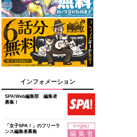
インフォメーション
SPA!Web編集部 編集者
募集！
「女子SPA！」のフリーラ
ンス編集者募集