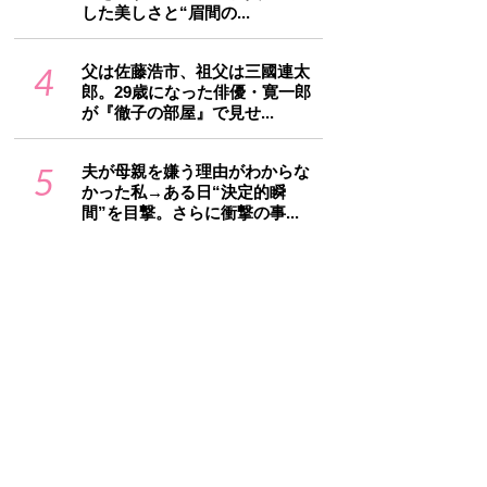
した美しさと“眉間の...
4
父は佐藤浩市、祖父は三國連太
郎。29歳になった俳優・寛一郎
が『徹子の部屋』で見せ...
5
夫が母親を嫌う理由がわからな
かった私→ある日“決定的瞬
間”を目撃。さらに衝撃の事...