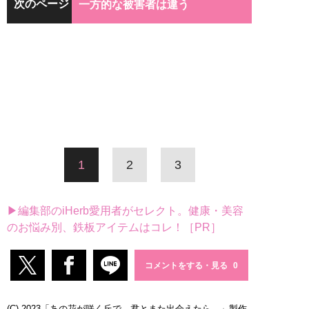
次のページ
一方的な被害者は違う
1
2
3
▶編集部のiHerb愛用者がセレクト。健康・美容
のお悩み別、鉄板アイテムはコレ！［PR］
コメントをする・見る
(C) 2023「あの花が咲く丘で、君とまた出会えたら。」製作