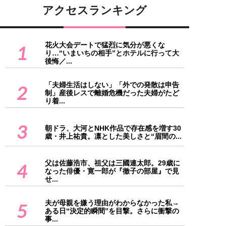
アクセスランキング
花火大会デートで猛烈に気分が悪くな
1
り…“いまいちの相手”とホテルに行って大
後悔／...
「夫婦生活はしない」「外での発散は申告
2
制」産後レスで離婚危機だった夫婦がたど
り着...
3
朝ドラ、大河とNHK作品で存在感を増す30
歳・井上祐貴。凛とした美しさと“眉間の...
父は佐藤浩市、祖父は三國連太郎。29歳に
4
なった俳優・寛一郎が『徹子の部屋』で見
せ...
夫が母親を嫌う理由がわからなかった私→
5
ある日“決定的瞬間”を目撃。さらに衝撃の
事...