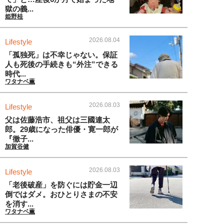
獄の義...
姫野桂
2026.08.04
Lifestyle
「孤独死」は不幸じゃない。保証
人も死後の手続きも“外注”できる
時代...
ワタナベ薫
2026.08.03
Lifestyle
父は佐藤浩市、祖父は三國連太
郎。29歳になった俳優・寛一郎が
『徹子...
加賀谷健
2026.08.03
Lifestyle
「老後破産」を防ぐには貯金一辺
倒ではダメ。おひとりさまの不安
を消す...
ワタナベ薫