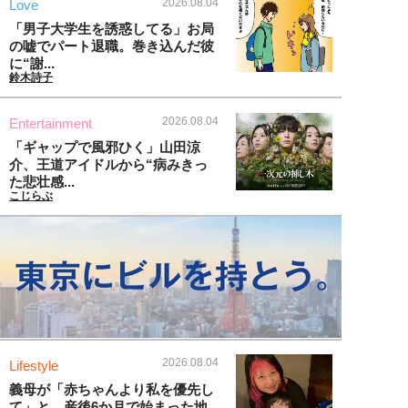
2026.08.04
Love
「男子大学生を誘惑してる」お局
の嘘でパート退職。巻き込んだ彼
に“謝...
鈴木詩子
2026.08.04
Entertainment
「ギャップで風邪ひく」山田涼
介、王道アイドルから“病みきっ
た悲壮感...
こじらぶ
2026.08.04
Lifestyle
義母が「赤ちゃんより私を優先し
て」と…産後6か月で始まった地