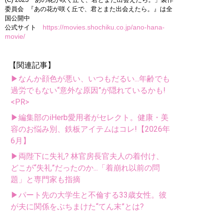
委員会 『あの花が咲く丘で、君とまた出会えたら。』は全
国公開中
https://movies.shochiku.co.jp/ano-hana-
公式サイト
movie/
【関連記事】
▶なんか顔色が悪い、いつもだるい...年齢でも
過労でもない“意外な原因”が隠れているかも!
<PR>
▶編集部のiHerb愛用者がセレクト。健康・美
容のお悩み別、鉄板アイテムはコレ!【2026年
6月】
▶両陛下に失礼? 林官房長官夫人の着付け、
どこが“失礼”だったのか...「着崩れ以前の問
題」と専門家も指摘
▶パート先の大学生と不倫する33歳女性。彼
が夫に関係をぶちまけた“てん末”とは?