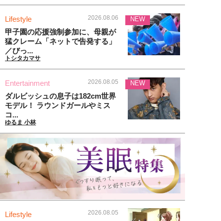
2026.08.06
Lifestyle
NEW
甲子園の応援強制参加に、母親が
猛クレーム「ネットで告発する」
／びっ...
トシタカマサ
2026.08.05
Entertainment
NEW
ダルビッシュの息子は182cm世界
モデル！ ラウンドガールやミス
コ...
ゆるま 小林
2026.08.05
Lifestyle