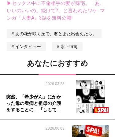
▶セックス中に不倫相手の妻が帰宅。「あ、
いいのいいの。続けて?」と言われたワケ...マ
ンガ『人妻A』3話を無料公開!
あの花が咲く丘で、君とまた出会えたら。
インタビュー
水上恒司
あなたにおすすめ
2026.03.23
突然、「希少がん」にかか
った母の看病と祖母の介護
をすることに…『しもて…
2026.06.03