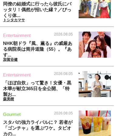
同僚の結婚式に行ったら彼氏にバ
ッタリ！偶然が招いた縁？／びっ
くり体...
トシタカマサ
2026.08.05
Entertainment
NHK朝ドラ『風、薫る』の威厳あ
る病院長は筒井道隆（55）。『あ
す...
加賀谷健
2026.08.05
Entertainment
「ほぼ自炊」って驚き！女優・黒
木華が献立365日を全公開、「特
製お...
森美樹
2026.08.05
Gourmet
スタバの強力ライバルに？ 若者が
「ゴンチャ」を選ぶワケ。タピオ
カの...