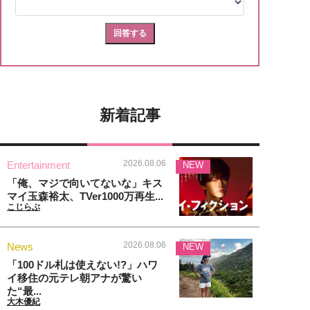
新着記事
2026.08.06
Entertainment
NEW
「俺、マジで向いてないな」キス
マイ玉森裕太、TVer1000万再生...
こじらぶ
2026.08.06
News
NEW
「100ドル札は使えない!?」ハワ
イ移住の元テレ朝アナが驚い
た“最...
大木優紀