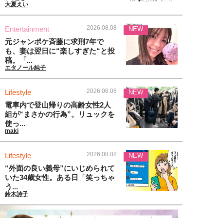
大夏えい
2026.08.08
Entertainment
NEW
元ジャンポケ斉藤に求刑7年で
も、妻は翌日に“楽しすぎた“と投
稿。「...
エタノール純子
2026.08.08
Lifestyle
NEW
電車内で登山帰りの高齢女性2人
組が“まさかの行為”。リュックを
使っ...
maki
2026.08.08
Lifestyle
NEW
“外面の良い義母”にいじめられて
いた34歳女性。ある日「笑っちゃ
う...
鈴木詩子