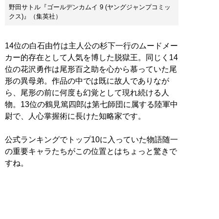
野田サトル『ゴールデンカムイ 9 (ヤングジャンプコミッ
クス)』（集英社）
14位の白石由竹は主人公の杉下一行のムードメー
カー的存在として人気を博した脱獄王。同じく14
位の花沢勇作は尾形百之助を心から慕っていた尾
形の異母弟。作品の中では既に故人でありなが
ら、尾形の前に何度も幻覚として現れ続ける人
物。13位の鶴見篤四郎は第七師団に属する陸軍中
尉で、人心掌握術に長けた知略家です。
公式ランキングでトップ10に入っていた物語随一
の重要キャラたちがこの位置とはちょっと驚きで
すね。