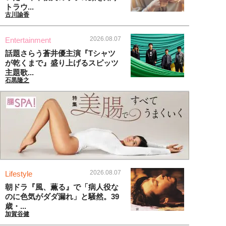
トラウ...
古川諭香
2026.08.07
Entertainment
話題さらう蒼井優主演『Tシャツ
が乾くまで』盛り上げるスピッツ
主題歌...
石黒隆之
2026.08.07
Lifestyle
朝ドラ『風、薫る』で「病人役な
のに色気がダダ漏れ」と騒然。39
歳・...
加賀谷健