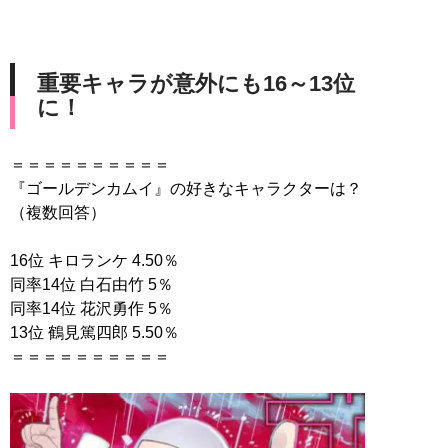
重要キャラが意外にも16～13位
に！
＝＝＝＝＝＝＝＝＝＝
『ゴールデンカムイ』の好きなキャラクターは？
（複数回答）
16位 キロランケ 4.50％
同率14位 白石由竹 5％
同率14位 花沢勇作 5％
13位 鶴見篤四郎 5.50％
＝＝＝＝＝＝＝＝＝＝