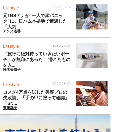
2026.08.07
Lifestyle
元TBSアナが“一人で猛パニッ
ク”に。日ハム本拠地で遭遇した
「人気...
アンヌ遙香
2026.08.07
Lifestyle
「旅行に絶対持っていきたいポー
チ」が無印にあった！ 濡れたもの
を入...
鈴木美奈子
2026.08.06
Lifestyle
コスメ4万点を試した美容プロの
失敗談。「手の甲に塗って確認」
「SN...
遠藤幸子