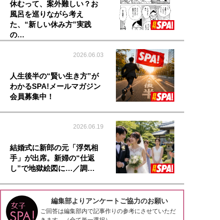
休むって、案外難しい？お
風呂を巡りながら考え
た、“新しい休み方”実践
の…
2026.06.03
人生後半の“賢い生き方”が
わかるSPA!メールマガジン
会員募集中！
2026.06.19
結婚式に新郎の元「浮気相
手」が出席。新婦の“仕返
し”で地獄絵図に…／調…