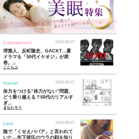
2026.08.07
Entertainment
堺雅人、反町隆史、GACKT…夏
ドラマを「50代イケオジ」が席
巻。...
こじらぶ
2026.08.07
Human
体力をつける“体力がない”問題、
どう乗り越える？50代のリアルす
ぎ...
まなたろう
2026.08.07
Love
陰で「くせえババア」と言われて
いた…年下彼氏のウラの顔を知り