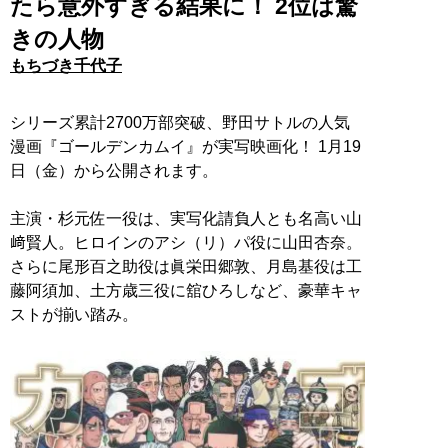
たら意外すぎる結果に！ 2位は驚
きの人物
もちづき千代子
シリーズ累計2700万部突破、野田サトルの人気
漫画『ゴールデンカムイ』が実写映画化！ 1月19
日（金）から公開されます。
主演・杉元佐一役は、実写化請負人とも名高い山
﨑賢人。ヒロインのアシ（リ）パ役に山田杏奈。
さらに尾形百之助役は眞栄田郷敦、月島基役は工
藤阿須加、土方歳三役に舘ひろしなど、豪華キャ
ストが揃い踏み。