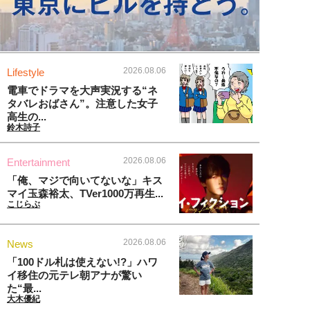
2026.08.06
Lifestyle
電車でドラマを大声実況する“ネ
タバレおばさん”。注意した女子
高生の...
鈴木詩子
2026.08.06
Entertainment
「俺、マジで向いてないな」キス
マイ玉森裕太、TVer1000万再生...
こじらぶ
2026.08.06
News
「100ドル札は使えない!?」ハワ
イ移住の元テレ朝アナが驚い
た“最...
大木優紀