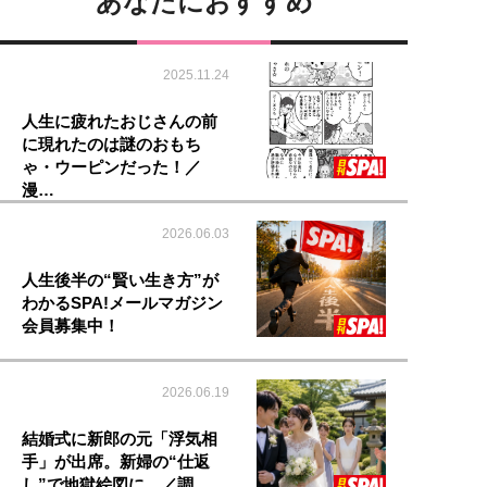
あなたにおすすめ
2025.11.24
人生に疲れたおじさんの前
に現れたのは謎のおもち
ゃ・ウーピンだった！／
漫…
2026.06.03
人生後半の“賢い生き方”が
わかるSPA!メールマガジン
会員募集中！
2026.06.19
結婚式に新郎の元「浮気相
手」が出席。新婦の“仕返
し”で地獄絵図に…／調…