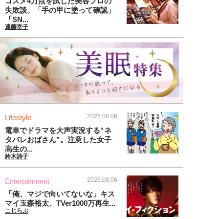
コスメ4万点を試した美容プロの
失敗談。「手の甲に塗って確認」
「SN...
遠藤幸子
2026.08.06
Lifestyle
電車でドラマを大声実況する“ネ
タバレおばさん”。注意した女子
高生の...
鈴木詩子
2026.08.06
Entertainment
「俺、マジで向いてないな」キス
マイ玉森裕太、TVer1000万再生...
こじらぶ