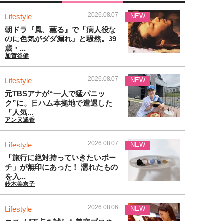
2026.08.07
Lifestyle
NEW
朝ドラ『風、薫る』で「病人役な
のに色気がダダ漏れ」と騒然。39
歳・...
加賀谷健
2026.08.07
Lifestyle
NEW
元TBSアナが“一人で猛パニッ
ク”に。日ハム本拠地で遭遇した
「人気...
アンヌ遙香
2026.08.07
Lifestyle
NEW
「旅行に絶対持っていきたいポー
チ」が無印にあった！ 濡れたもの
を入...
鈴木美奈子
2026.08.06
Lifestyle
NEW