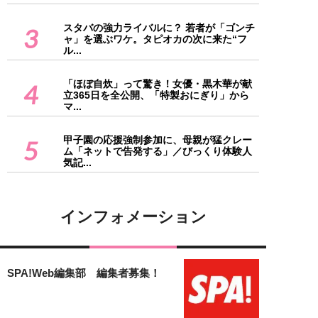
スタバの強力ライバルに？ 若者が「ゴンチ
3
ャ」を選ぶワケ。タピオカの次に来た“フ
ル...
「ほぼ自炊」って驚き！女優・黒木華が献
4
立365日を全公開、「特製おにぎり」から
マ...
甲子園の応援強制参加に、母親が猛クレー
5
ム「ネットで告発する」／びっくり体験人
気記...
インフォメーション
SPA!Web編集部 編集者募集！