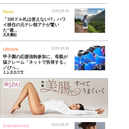
2026.08.06
News
「100ドル札は使えない!?」ハワ
イ移住の元テレ朝アナが驚い
た“最...
大木優紀
2026.08.06
Lifestyle
甲子園の応援強制参加に、母親が
猛クレーム「ネットで告発する」
／びっ...
トシタカマサ
2026.08.05
Entertainment