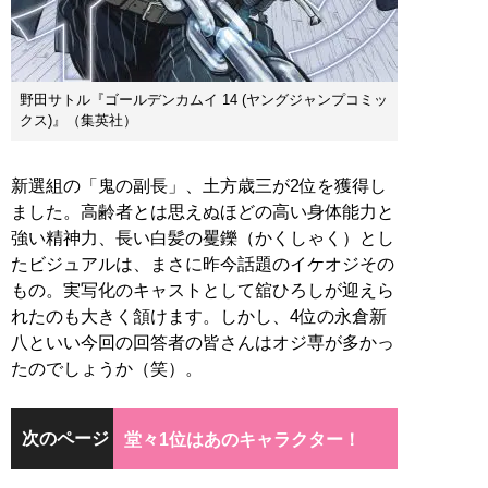
野田サトル『ゴールデンカムイ 14 (ヤングジャンプコミッ
クス)』（集英社）
新選組の「鬼の副長」、土方歳三が2位を獲得し
ました。高齢者とは思えぬほどの高い身体能力と
強い精神力、長い白髪の矍鑠（かくしゃく）とし
たビジュアルは、まさに昨今話題のイケオジその
もの。実写化のキャストとして舘ひろしが迎えら
れたのも大きく頷けます。しかし、4位の永倉新
八といい今回の回答者の皆さんはオジ専が多かっ
たのでしょうか（笑）。
次のページ
堂々1位はあのキャラクター！