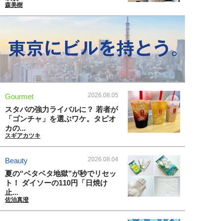
森美樹
2026.08.05
Gourmet
スタバの強力ライバルに？ 若者が
「ゴンチャ」を選ぶワケ。タピオ
カの...
スギアカツキ
2026.08.04
Beauty
夏の“ベタベタ地獄”が秒でリセッ
ト！ ダイソーの110円「日焼け
止...
佐治真澄