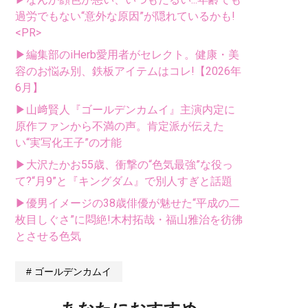
過労でもない“意外な原因”が隠れているかも!
<PR>
▶編集部のiHerb愛用者がセレクト。健康・美
容のお悩み別、鉄板アイテムはコレ!【2026年
6月】
▶山﨑賢人『ゴールデンカムイ』主演内定に
原作ファンから不満の声。肯定派が伝えた
い“実写化王子”の才能
▶大沢たかお55歳、衝撃の“色気最強”な役っ
て?“月9”と『キングダム』で別人すぎと話題
▶優男イメージの38歳俳優が魅せた“平成の二
枚目しぐさ”に悶絶!木村拓哉・福山雅治を彷彿
とさせる色気
ゴールデンカムイ