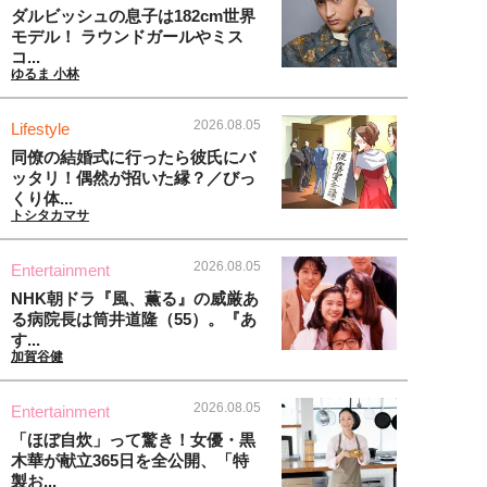
ダルビッシュの息子は182cm世界
モデル！ ラウンドガールやミス
コ...
ゆるま 小林
2026.08.05
Lifestyle
同僚の結婚式に行ったら彼氏にバ
ッタリ！偶然が招いた縁？／びっ
くり体...
トシタカマサ
2026.08.05
Entertainment
NHK朝ドラ『風、薫る』の威厳あ
る病院長は筒井道隆（55）。『あ
す...
加賀谷健
2026.08.05
Entertainment
「ほぼ自炊」って驚き！女優・黒
木華が献立365日を全公開、「特
製お...