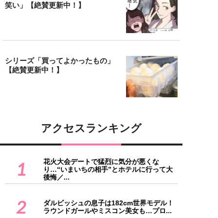
笑い」【絶賛更新中！】
シリーズ「買ってよかったもの」
【絶賛更新中！】
アクセスランキング
花火大会デートで猛烈に気分が悪くな
1
り…“いまいちの相手”とホテルに行って大
後悔／...
2
ダルビッシュの息子は182cm世界モデル！
ラウンドガールやミスコン美女も…プロ...