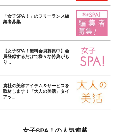
「女子SPA！」のフリーランス編
集者募集
【女子SPA！無料会員募集中】会
員登録するだけで様々な特典がも
り...
貴社の美容アイテム＆サービスを
取材します！「大人の美活」タイ
アッ...
女子SPA！の人気連載