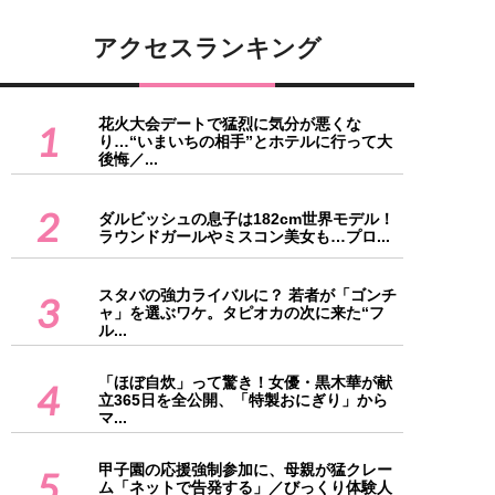
アクセスランキング
花火大会デートで猛烈に気分が悪くな
1
り…“いまいちの相手”とホテルに行って大
後悔／...
2
ダルビッシュの息子は182cm世界モデル！
ラウンドガールやミスコン美女も…プロ...
スタバの強力ライバルに？ 若者が「ゴンチ
3
ャ」を選ぶワケ。タピオカの次に来た“フ
ル...
「ほぼ自炊」って驚き！女優・黒木華が献
4
立365日を全公開、「特製おにぎり」から
マ...
甲子園の応援強制参加に、母親が猛クレー
5
ム「ネットで告発する」／びっくり体験人