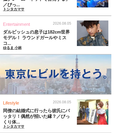
／びっ...
トシタカマサ
2026.08.05
Entertainment
ダルビッシュの息子は182cm世界
モデル！ ラウンドガールやミス
コ...
ゆるま 小林
2026.08.05
Lifestyle
同僚の結婚式に行ったら彼氏にバ
ッタリ！偶然が招いた縁？／びっ
くり体...
トシタカマサ