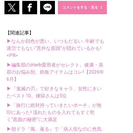
コメントをする・見る
【関連記事】
▶なんか顔色が悪い、いつもだるい...年齢でも
過労でもない“意外な原因”が隠れているかも!
<PR>
▶編集部のiHerb愛用者がセレクト。健康・美
容のお悩み別、鉄板アイテムはコレ!【2026年
6月】
▶『鬼滅の刃』で好きなキャラ、女性にきい
たベスト10。煉獄さんは5位
▶「旅行に絶対持っていきたいポーチ」が無
印にあった! 濡れたものを入れてもすぐ乾
く“底面の秘密”に大満足
▶朝ドラ『風、薫る』で「病人役なのに色気