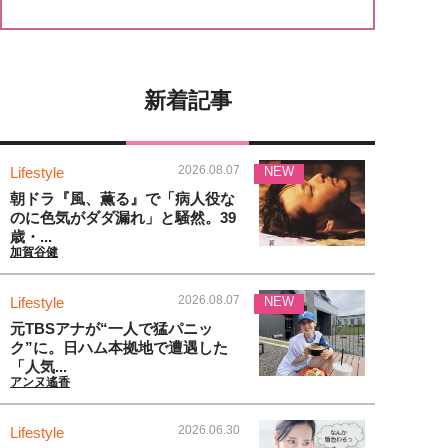
新着記事
2026.08.07
Lifestyle
NEW
朝ドラ『風、薫る』で「病人役な
のに色気がダダ漏れ」と騒然。39
歳・...
加賀谷健
2026.08.07
Lifestyle
NEW
元TBSアナが“一人で猛パニッ
ク”に。日ハム本拠地で遭遇した
「人気...
アンヌ遙香
2026.06.30
Lifestyle