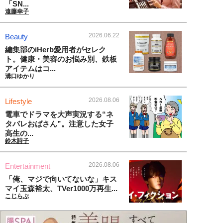
「SN...
遠藤幸子
2026.06.22
Beauty
編集部のiHerb愛用者がセレク
ト。健康・美容のお悩み別、鉄板
アイテムはコ...
溝口ゆかり
2026.08.06
Lifestyle
電車でドラマを大声実況する“ネ
タバレおばさん”。注意した女子
高生の...
鈴木詩子
2026.08.06
Entertainment
「俺、マジで向いてないな」キス
マイ玉森裕太、TVer1000万再生...
こじらぶ