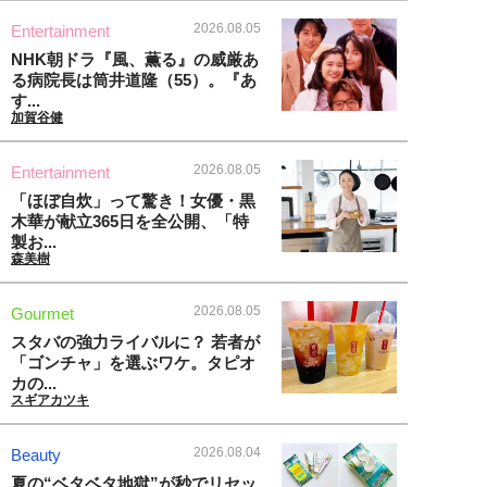
2026.08.05
Entertainment
NHK朝ドラ『風、薫る』の威厳あ
る病院長は筒井道隆（55）。『あ
す...
加賀谷健
2026.08.05
Entertainment
「ほぼ自炊」って驚き！女優・黒
木華が献立365日を全公開、「特
製お...
森美樹
2026.08.05
Gourmet
スタバの強力ライバルに？ 若者が
「ゴンチャ」を選ぶワケ。タピオ
カの...
スギアカツキ
2026.08.04
Beauty
夏の“ベタベタ地獄”が秒でリセッ