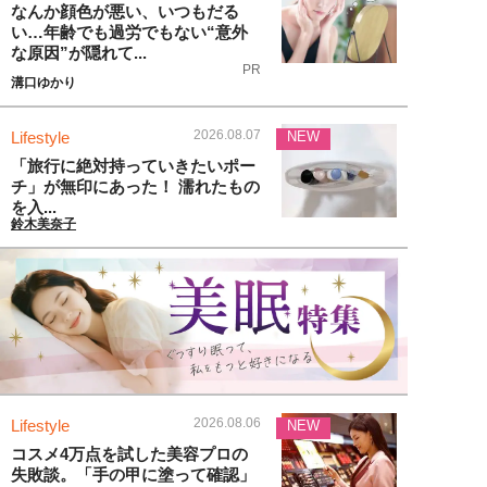
なんか顔色が悪い、いつもだる
い…年齢でも過労でもない“意外
な原因”が隠れて...
PR
溝口ゆかり
2026.08.07
Lifestyle
NEW
「旅行に絶対持っていきたいポー
チ」が無印にあった！ 濡れたもの
を入...
鈴木美奈子
2026.08.06
Lifestyle
NEW
コスメ4万点を試した美容プロの
失敗談。「手の甲に塗って確認」