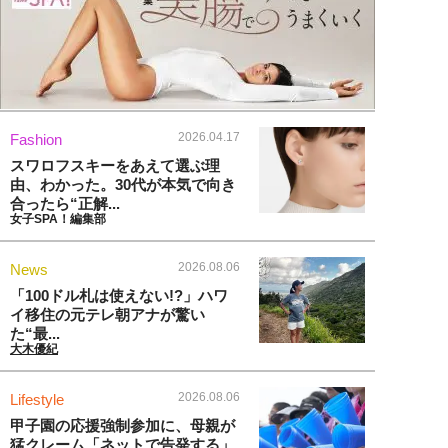
2026.04.17
Fashion
スワロフスキーをあえて選ぶ理
由、わかった。30代が本気で向き
合ったら“正解...
女子SPA！編集部
2026.08.06
News
「100ドル札は使えない!?」ハワ
イ移住の元テレ朝アナが驚い
た“最...
大木優紀
2026.08.06
Lifestyle
甲子園の応援強制参加に、母親が
猛クレーム「ネットで告発する」