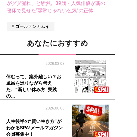
がダダ漏れ」と騒然。39歳・人気俳優が藁の
寝床で見せた“尋常じゃない色気”の正体
ゴールデンカムイ
あなたにおすすめ
2026.03.08
休むって、案外難しい？お
風呂を巡りながら考え
た、“新しい休み方”実践
の…
2026.06.03
人生後半の“賢い生き方”が
わかるSPA!メールマガジン
会員募集中！