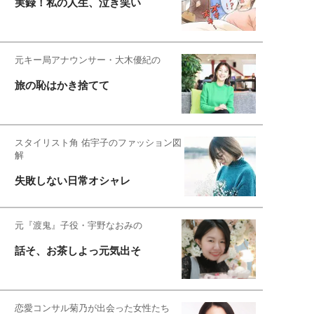
実録！私の人生、泣き笑い
元キー局アナウンサー・大木優紀の
旅の恥はかき捨てて
スタイリスト角 佑宇子のファッション図
解
失敗しない日常オシャレ
元『渡鬼』子役・宇野なおみの
話そ、お茶しよっ元気出そ
恋愛コンサル菊乃が出会った女性たち