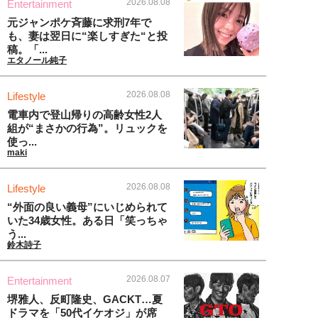
2026.08.08
Entertainment
元ジャンポケ斉藤に求刑7年で
も、妻は翌日に“楽しすぎた“と投
稿。「...
エタノール純子
2026.08.08
Lifestyle
電車内で登山帰りの高齢女性2人
組が“まさかの行為”。リュックを
使っ...
maki
2026.08.08
Lifestyle
“外面の良い義母”にいじめられて
いた34歳女性。ある日「笑っちゃ
う...
鈴木詩子
2026.08.07
Entertainment
堺雅人、反町隆史、GACKT…夏
ドラマを「50代イケオジ」が席