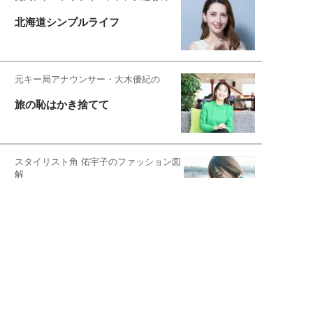
北海道シンプルライフ
元キー局アナウンサー・大木優紀の
旅の恥はかき捨てて
スタイリスト角 佑宇子のファッション図
解
失敗しない日常オシャレ
元『渡鬼』子役・宇野なおみの
話そ、お茶しよっ元気出そ