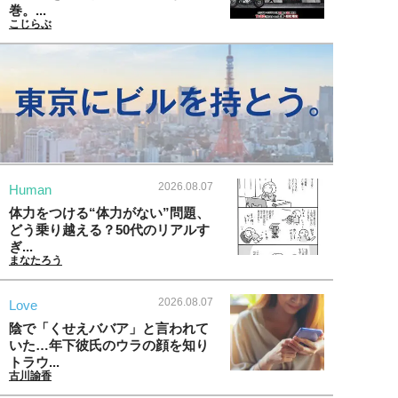
巻。...
こじらぶ
2026.08.07
Human
体力をつける“体力がない”問題、
どう乗り越える？50代のリアルす
ぎ...
まなたろう
2026.08.07
Love
陰で「くせえババア」と言われて
いた…年下彼氏のウラの顔を知り
トラウ...
古川諭香