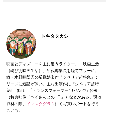
トキタタカシ
映画とディズニーを主に追うライター。「映画生活
（現ぴあ映画生活）」初代編集長を経てフリーに。
故・水野晴郎氏の反戦娯楽作『シベリア超特急』シ
リーズに造詣が深い。主な出演作に『シベリア超特
急5』(05)、『トランスフォーマー/リベンジ』(09)
（特典映像「ベイさんとの1日」）などがある。現地
取材の際、
インスタグラム
にて写真レポートを行う
ことも。