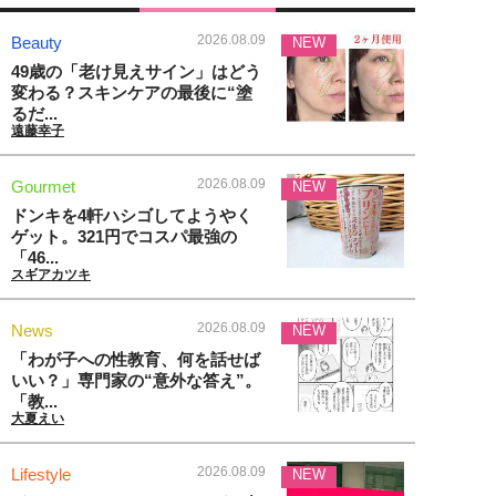
2026.08.09
Beauty
NEW
49歳の「老け見えサイン」はどう
変わる？スキンケアの最後に“塗
るだ...
遠藤幸子
2026.08.09
Gourmet
NEW
ドンキを4軒ハシゴしてようやく
ゲット。321円でコスパ最強の
「46...
スギアカツキ
2026.08.09
News
NEW
「わが子への性教育、何を話せば
いい？」専門家の“意外な答え”。
「教...
大夏えい
2026.08.09
Lifestyle
NEW