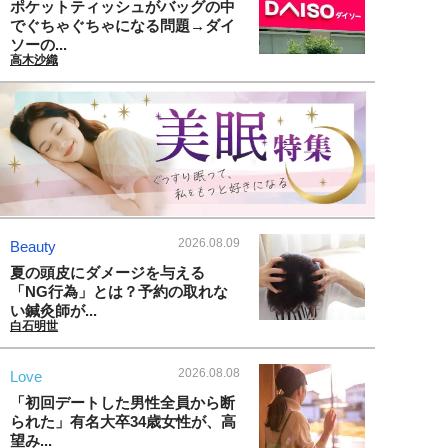
ポケットティッシュがバッグの中
でぐちゃぐちゃになる問題→ダイ
ソーの...
高木沙織
2026.08.09
Beauty
夏の頭皮にダメージを与える
「NG行為」とは？予約の取れな
い鍼灸師が...
白石明世
2026.08.08
Love
「初回デートした男性全員から断
られた」有名大卒34歳女性が、高
望み...