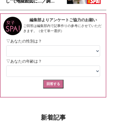
し”で地獄絵図に…／調…
新着記事