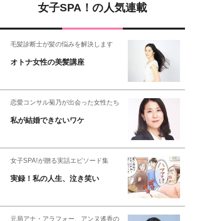
女子SPA！の人気連載
毛髪診断士が髪の悩みを解決します
オトナ女性の美髪講座
恋愛コンサル菊乃が出会った女性たち
私が結婚できないワケ
女子SPA!が贈る実話エピソード集
実録！私の人生、泣き笑い
元局アナ・アラフォー、アンヌ遙香の