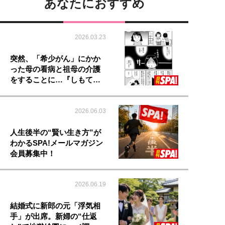
あなたにおすすめ
2026.03.23
突然、「希少がん」にかか
った母の看病と祖母の介護
をすることに…『しもて…
2026.06.03
人生後半の“賢い生き方”が
わかるSPA!メールマガジン
会員募集中！
2026.06.19
結婚式に新郎の元「浮気相
手」が出席。新婦の“仕返