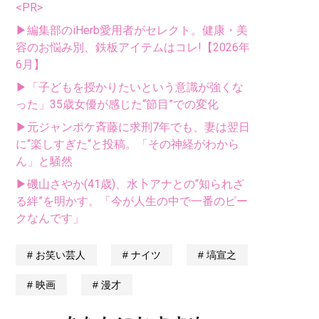
<PR>
▶編集部のiHerb愛用者がセレクト。健康・美
容のお悩み別、鉄板アイテムはコレ!【2026年
6月】
▶「子どもを授かりたいという意識が強くな
った」35歳女優が感じた“節目”での変化
▶元ジャンポケ斉藤に求刑7年でも、妻は翌日
に“楽しすぎた“と投稿。「その神経がわから
ん」と騒然
▶磯山さやか(41歳)、水卜アナとの“知られざ
る絆”を明かす。「今が人生の中で一番のピー
クなんです」
お笑い芸人
ナイツ
塙宣之
映画
漫才