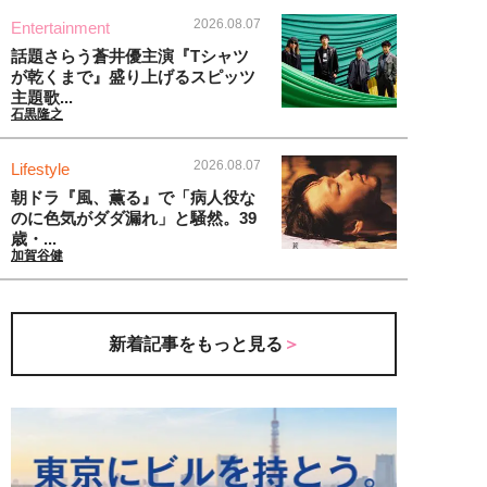
2026.08.07
Entertainment
話題さらう蒼井優主演『Tシャツ
が乾くまで』盛り上げるスピッツ
主題歌...
石黒隆之
2026.08.07
Lifestyle
朝ドラ『風、薫る』で「病人役な
のに色気がダダ漏れ」と騒然。39
歳・...
加賀谷健
新着記事をもっと見る