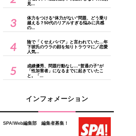
見...
体力をつける“体力がない”問題、どう乗り
3
越える？50代のリアルすぎる悩みに共感
の...
陰で「くせえババア」と言われていた…年
4
下彼氏のウラの顔を知りトラウマに／恋愛
人気...
成績優秀、問題行動なし…“普通の子”が
5
「性加害者」になるまでに起きていたこ
と。「...
インフォメーション
SPA!Web編集部 編集者募集！