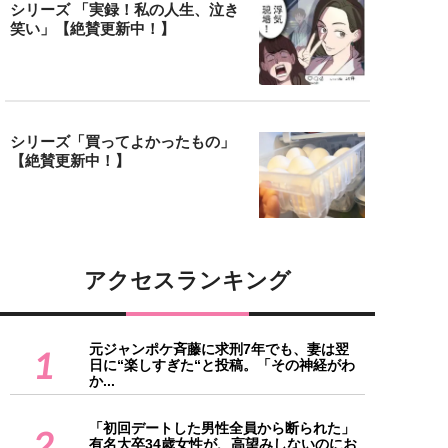
シリーズ 「実録！私の人生、泣き
笑い」【絶賛更新中！】
シリーズ「買ってよかったもの」
【絶賛更新中！】
アクセスランキング
元ジャンポケ斉藤に求刑7年でも、妻は翌
1
日に“楽しすぎた“と投稿。「その神経がわ
か...
「初回デートした男性全員から断られた」
2
有名大卒34歳女性が、高望みしないのにお