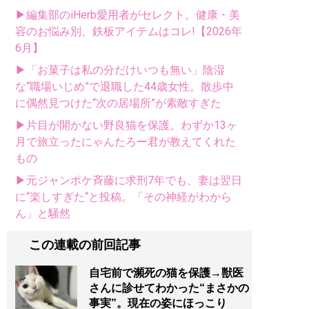
▶編集部のiHerb愛用者がセレクト。健康・美
容のお悩み別、鉄板アイテムはコレ!【2026年
6月】
▶「お菓子は私の分だけいつも無い」陰湿
な“職場いじめ”で退職した44歳女性。散歩中
に偶然見つけた“次の居場所”が素敵すぎた
▶片目が開かない野良猫を保護。わずか13ヶ
月で旅立ったにゃんたろー君が教えてくれた
もの
▶元ジャンポケ斉藤に求刑7年でも、妻は翌日
に“楽しすぎた“と投稿。「その神経がわから
ん」と騒然
この連載の前回記事
自宅前で瀕死の猫を保護→獣医
さんに診せてわかった“まさかの
事実”。現在の姿にほっこり