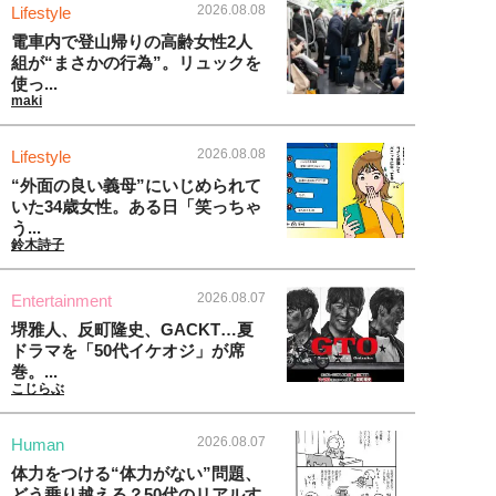
2026.08.08
Lifestyle
電車内で登山帰りの高齢女性2人
組が“まさかの行為”。リュックを
使っ...
maki
2026.08.08
Lifestyle
“外面の良い義母”にいじめられて
いた34歳女性。ある日「笑っちゃ
う...
鈴木詩子
2026.08.07
Entertainment
堺雅人、反町隆史、GACKT…夏
ドラマを「50代イケオジ」が席
巻。...
こじらぶ
2026.08.07
Human
体力をつける“体力がない”問題、
どう乗り越える？50代のリアルす