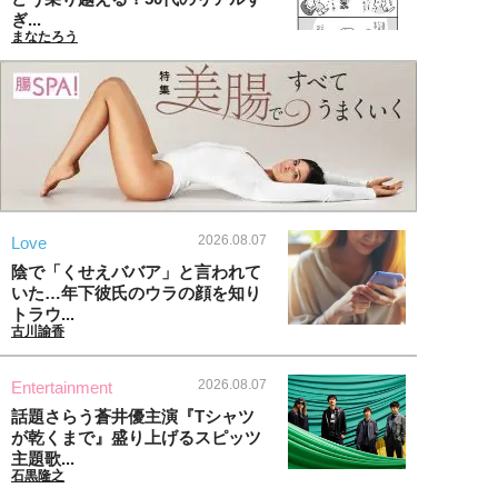
ぎ...
まなたろう
2026.08.07
Love
陰で「くせえババア」と言われて
いた…年下彼氏のウラの顔を知り
トラウ...
古川諭香
2026.08.07
Entertainment
話題さらう蒼井優主演『Tシャツ
が乾くまで』盛り上げるスピッツ
主題歌...
石黒隆之