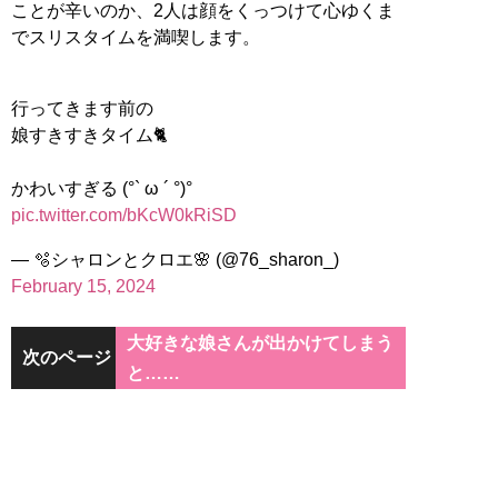
ことが辛いのか、2人は顔をくっつけて心ゆくま
でスリスタイムを満喫します。
行ってきます前の
娘すきすきタイム🐈
かわいすぎる (°` ω ´ °)°
pic.twitter.com/bKcW0kRiSD
— 🫧シャロンとクロエ🌸 (@76_sharon_)
February 15, 2024
大好きな娘さんが出かけてしまう
次のページ
と……