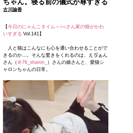
ちゃん。寝る前の儀式が尊すぎる
古川諭香
【
今日のにゃんこタイム～○○さん家の猫がかわ
いすぎる
Vol.141】
人と猫はこんなにも心を通い合わせることがで
きるのか…。そんな驚きをくれるのは、えゔぁん
さん（
＠76_sharon_
）さんの娘さんと、愛猫シ
ャロンちゃんの日常。