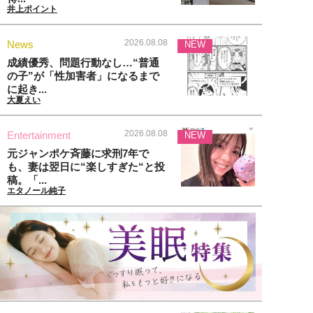
井上ポイント
2026.08.08
News
NEW
成績優秀、問題行動なし…“普通
の子”が「性加害者」になるまで
に起き...
大夏えい
2026.08.08
Entertainment
NEW
元ジャンポケ斉藤に求刑7年で
も、妻は翌日に“楽しすぎた“と投
稿。「...
エタノール純子