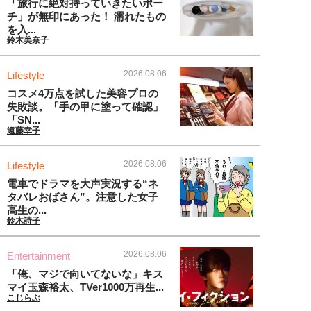
「旅行に絶対持っていきたいポー
チ」が無印にあった！ 濡れたもの
を入...
鈴木美奈子
2026.08.06
Lifestyle
コスメ4万点を試した美容プロの
失敗談。「手の甲に塗って確認」
「SN...
遠藤幸子
2026.08.06
Lifestyle
電車でドラマを大声実況する“ネ
タバレおばさん”。注意した女子
高生の...
鈴木詩子
2026.08.06
Entertainment
「俺、マジで向いてないな」キス
マイ玉森裕太、TVer1000万再生...
こじらぶ