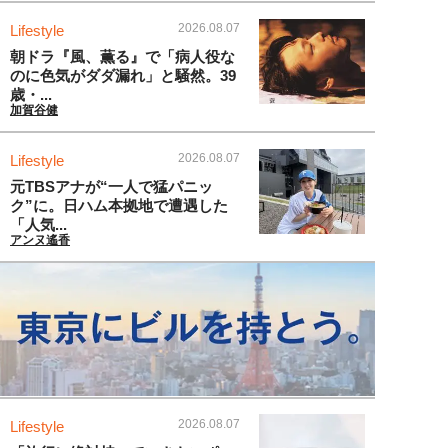
2026.08.07
Lifestyle
朝ドラ『風、薫る』で「病人役な
のに色気がダダ漏れ」と騒然。39
歳・...
加賀谷健
2026.08.07
Lifestyle
元TBSアナが“一人で猛パニッ
ク”に。日ハム本拠地で遭遇した
「人気...
アンヌ遙香
2026.08.07
Lifestyle