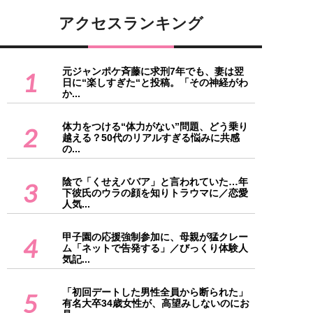
アクセスランキング
元ジャンポケ斉藤に求刑7年でも、妻は翌
1
日に“楽しすぎた“と投稿。「その神経がわ
か...
体力をつける“体力がない”問題、どう乗り
2
越える？50代のリアルすぎる悩みに共感
の...
陰で「くせえババア」と言われていた…年
3
下彼氏のウラの顔を知りトラウマに／恋愛
人気...
甲子園の応援強制参加に、母親が猛クレー
4
ム「ネットで告発する」／びっくり体験人
気記...
「初回デートした男性全員から断られた」
5
有名大卒34歳女性が、高望みしないのにお