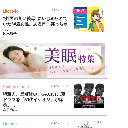
2026.08.08
Lifestyle
NEW
“外面の良い義母”にいじめられて
いた34歳女性。ある日「笑っちゃ
う...
鈴木詩子
2026.08.07
Entertainment
堺雅人、反町隆史、GACKT…夏
ドラマを「50代イケオジ」が席
巻。...
こじらぶ
2026.08.07
Human