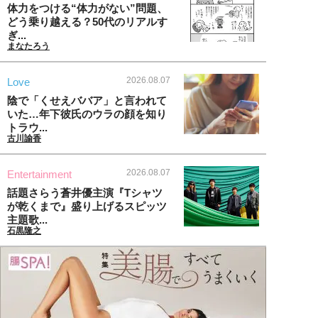
体力をつける“体力がない”問題、
どう乗り越える？50代のリアルす
ぎ...
まなたろう
2026.08.07
Love
陰で「くせえババア」と言われて
いた…年下彼氏のウラの顔を知り
トラウ...
古川諭香
2026.08.07
Entertainment
話題さらう蒼井優主演『Tシャツ
が乾くまで』盛り上げるスピッツ
主題歌...
石黒隆之