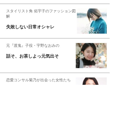
スタイリスト角 佑宇子のファッション図
解
失敗しない日常オシャレ
元『渡鬼』子役・宇野なおみの
話そ、お茶しよっ元気出そ
恋愛コンサル菊乃が出会った女性たち
私が結婚できないワケ
宇垣美里が映画への想いを綴る
宇垣美里の沼落ちシネマ