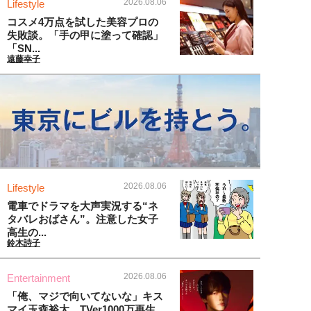
2026.08.06
Lifestyle
コスメ4万点を試した美容プロの
失敗談。「手の甲に塗って確認」
「SN...
遠藤幸子
2026.08.06
Lifestyle
電車でドラマを大声実況する“ネ
タバレおばさん”。注意した女子
高生の...
鈴木詩子
2026.08.06
Entertainment
「俺、マジで向いてないな」キス
マイ玉森裕太、TVer1000万再生...