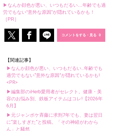
▶なんか顔色が悪い、いつもだるい…年齢でも過
労でもない“意外な原因”が隠れているかも！
［PR］
コメントをする・見る
【関連記事】
▶なんか顔色が悪い、いつもだるい...年齢でも
過労でもない“意外な原因”が隠れているかも!
<PR>
▶編集部のiHerb愛用者がセレクト。健康・美
容のお悩み別、鉄板アイテムはコレ!【2026年
6月】
▶元ジャンポケ斉藤に求刑7年でも、妻は翌日
に“楽しすぎた“と投稿。「その神経がわから
ん」と騒然