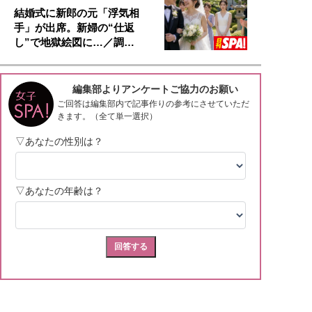
結婚式に新郎の元「浮気相
手」が出席。新婦の“仕返
し”で地獄絵図に…／調…