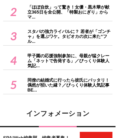
「ほぼ自炊」って驚き！女優・黒木華が献
2
立365日を全公開、「特製おにぎり」から
マ...
スタバの強力ライバルに？ 若者が「ゴンチ
3
ャ」を選ぶワケ。タピオカの次に来た“フ
ル...
甲子園の応援強制参加に、母親が猛クレー
4
ム「ネットで告発する」／びっくり体験人
気記...
同僚の結婚式に行ったら彼氏にバッタリ！
5
偶然が招いた縁？／びっくり体験人気記事
BE...
インフォメーション
SPA!Web編集部 編集者募集！