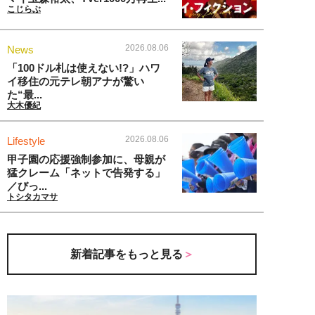
こじらぶ
2026.08.06
News
「100ドル札は使えない!?」ハワ
イ移住の元テレ朝アナが驚い
た“最...
大木優紀
2026.08.06
Lifestyle
甲子園の応援強制参加に、母親が
猛クレーム「ネットで告発する」
／びっ...
トシタカマサ
新着記事をもっと見る