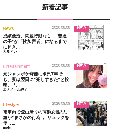
新着記事
2026.08.08
News
NEW
成績優秀、問題行動なし…“普通
の子”が「性加害者」になるまで
に起き...
大夏えい
2026.08.08
Entertainment
NEW
元ジャンポケ斉藤に求刑7年で
も、妻は翌日に“楽しすぎた“と投
稿。「...
エタノール純子
2026.08.08
Lifestyle
NEW
電車内で登山帰りの高齢女性2人
組が“まさかの行為”。リュックを
使っ...
maki