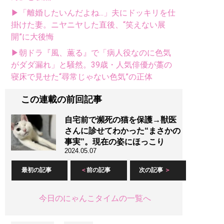
▶「離婚したいんだよね...」夫にドッキリを仕
掛けた妻。ニヤニヤした直後、“笑えない展
開”に大後悔
▶朝ドラ『風、薫る』で「病人役なのに色気
がダダ漏れ」と騒然。39歳・人気俳優が藁の
寝床で見せた“尋常じゃない色気”の正体
この連載の前回記事
自宅前で瀕死の猫を保護→獣医
さんに診せてわかった“まさかの
事実”。現在の姿にほっこり
2024.05.07
最初の記事
前の記事
次の記事
今日のにゃんこタイムの一覧へ