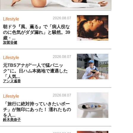
2026.08.07
Lifestyle
朝ドラ『風、薫る』で「病人役な
のに色気がダダ漏れ」と騒然。39
歳・...
加賀谷健
2026.08.07
Lifestyle
元TBSアナが“一人で猛パニッ
ク”に。日ハム本拠地で遭遇した
「人気...
アンヌ遙香
2026.08.07
Lifestyle
「旅行に絶対持っていきたいポー
チ」が無印にあった！ 濡れたもの
を入...
鈴木美奈子