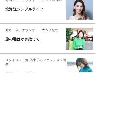
北海道シンプルライフ
元キー局アナウンサー・大木優紀の
旅の恥はかき捨てて
スタイリスト角 佑宇子のファッション図
解
失敗しない日常オシャレ
元『渡鬼』子役・宇野なおみの
話そ、お茶しよっ元気出そ