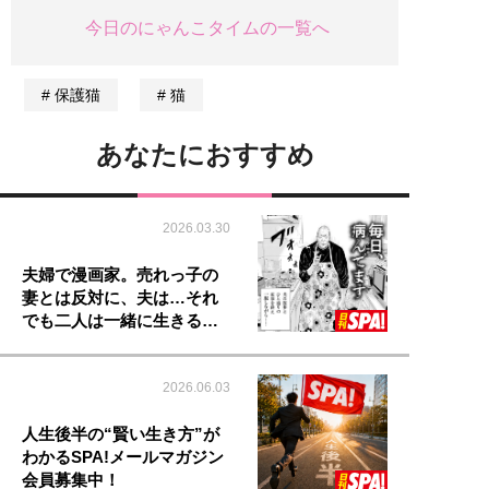
今日のにゃんこタイムの一覧へ
保護猫
猫
あなたにおすすめ
2026.03.30
夫婦で漫画家。売れっ子の
妻とは反対に、夫は…それ
でも二人は一緒に生きる…
2026.06.03
人生後半の“賢い生き方”が
わかるSPA!メールマガジン
会員募集中！