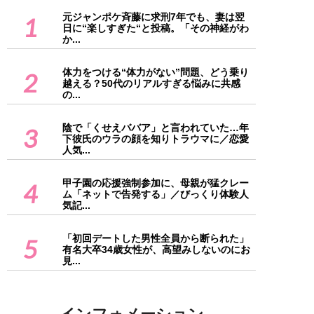
元ジャンポケ斉藤に求刑7年でも、妻は翌
1
日に“楽しすぎた“と投稿。「その神経がわ
か...
体力をつける“体力がない”問題、どう乗り
2
越える？50代のリアルすぎる悩みに共感
の...
陰で「くせえババア」と言われていた…年
3
下彼氏のウラの顔を知りトラウマに／恋愛
人気...
甲子園の応援強制参加に、母親が猛クレー
4
ム「ネットで告発する」／びっくり体験人
気記...
「初回デートした男性全員から断られた」
5
有名大卒34歳女性が、高望みしないのにお
見...