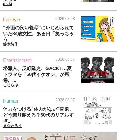
maki
2026.08.08
Lifestyle
“外面の良い義母”にいじめられて
いた34歳女性。ある日「笑っちゃ
う...
鈴木詩子
2026.08.07
Entertainment
堺雅人、反町隆史、GACKT…夏
ドラマを「50代イケオジ」が席
巻。...
こじらぶ
2026.08.07
Human
体力をつける“体力がない”問題、
どう乗り越える？50代のリアルす
ぎ...
まなたろう