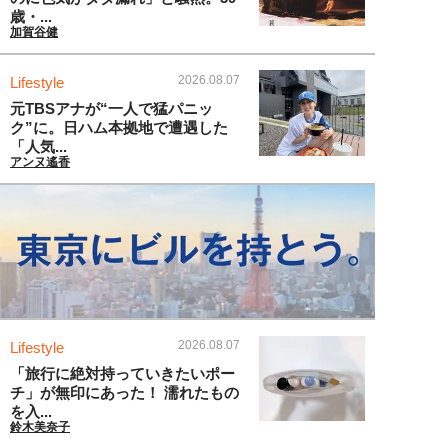
歳・...
加賀谷健
2026.08.07
Lifestyle
元TBSアナが“一人で猛パニッ
ク”に。日ハム本拠地で遭遇した
「人気...
アンヌ遙香
2026.08.07
Lifestyle
「旅行に絶対持っていきたいポー
チ」が無印にあった！ 濡れたもの
を入...
鈴木美奈子