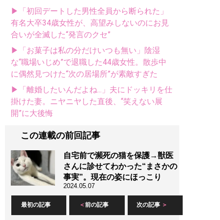
▶「初回デートした男性全員から断られた」
有名大卒34歳女性が、高望みしないのにお見
合いが全滅した“発言のクセ”
▶「お菓子は私の分だけいつも無い」陰湿
な“職場いじめ”で退職した44歳女性。散歩中
に偶然見つけた“次の居場所”が素敵すぎた
▶「離婚したいんだよね...」夫にドッキリを仕
掛けた妻。ニヤニヤした直後、“笑えない展
開”に大後悔
この連載の前回記事
自宅前で瀕死の猫を保護→獣医
さんに診せてわかった“まさかの
事実”。現在の姿にほっこり
2024.05.07
最初の記事
前の記事
次の記事