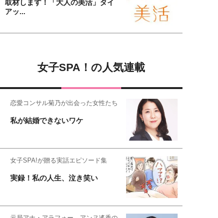
取材します！「大人の美活」タイ
アッ...
女子SPA！の人気連載
恋愛コンサル菊乃が出会った女性たち
私が結婚できないワケ
女子SPA!が贈る実話エピソード集
実録！私の人生、泣き笑い
元局アナ・アラフォー、アンヌ遙香の