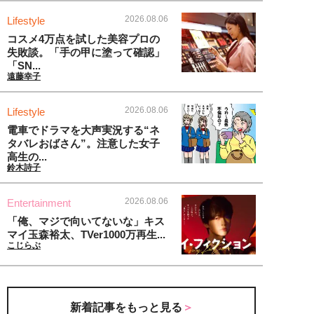
2026.08.06
Lifestyle
コスメ4万点を試した美容プロの
失敗談。「手の甲に塗って確認」
「SN...
遠藤幸子
2026.08.06
Lifestyle
電車でドラマを大声実況する“ネ
タバレおばさん”。注意した女子
高生の...
鈴木詩子
2026.08.06
Entertainment
「俺、マジで向いてないな」キス
マイ玉森裕太、TVer1000万再生...
こじらぶ
新着記事をもっと見る