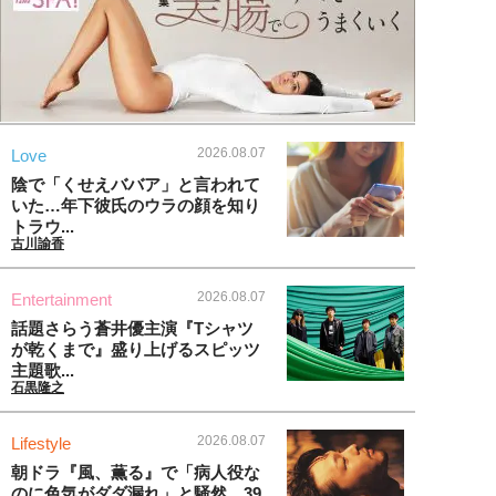
2026.08.07
Love
陰で「くせえババア」と言われて
いた…年下彼氏のウラの顔を知り
トラウ...
古川諭香
2026.08.07
Entertainment
話題さらう蒼井優主演『Tシャツ
が乾くまで』盛り上げるスピッツ
主題歌...
石黒隆之
2026.08.07
Lifestyle
朝ドラ『風、薫る』で「病人役な
のに色気がダダ漏れ」と騒然。39