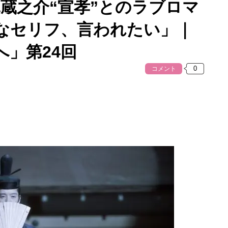
蔵之介“宣孝”とのラブロマ
なセリフ、言われたい」｜
へ」第24回
コメント