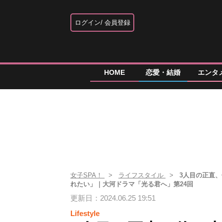
ログイン
会員登録
HOME
恋愛・結婚
エンタ
女子SPA！
ライフスタイル
3人目の正直
れたい」｜大河ドラマ「光る君へ」第24回
更新日：2024.06.25 19:51
Lifestyle