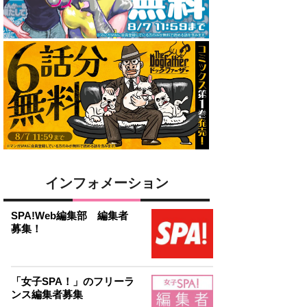
インフォメーション
SPA!Web編集部 編集者
募集！
「女子SPA！」のフリーラ
ンス編集者募集