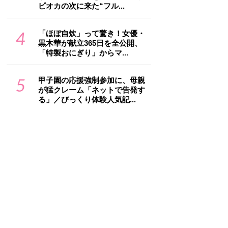
ピオカの次に来た“フル...
4
「ほぼ自炊」って驚き！女優・
黒木華が献立365日を全公開、
「特製おにぎり」からマ...
5
甲子園の応援強制参加に、母親
が猛クレーム「ネットで告発す
る」／びっくり体験人気記...