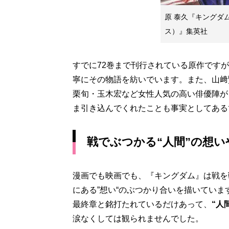
原 泰久『キングダ
ス）』集英社
すでに72巻まで刊行されている原作ですが
寧にその物語を紡いでいます。また、山﨑
栗旬・玉木宏など女性人気の高い俳優陣が
ま引き込んでくれたことも事実としてある
戦でぶつかる“人間”の想
漫画でも映画でも、『キングダム』は戦を
にある”想い“のぶつかり合いを描いていま
最終章と銘打たれているだけあって、
“人
涙なくしては観られませんでした。