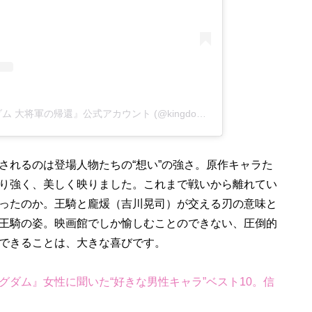
A post shared by 映画『キングダム 大将軍の帰還』公式アカウント (@kingdom_movie)
されるのは登場人物たちの“想い”の強さ。原作キャラた
り強く、美しく映りました。これまで戦いから離れてい
ったのか。王騎と龐煖（吉川晃司）が交える刃の意味と
王騎の姿。映画館でしか愉しむことのできない、圧倒的
できることは、大きな喜びです。
グダム』女性に聞いた“好きな男性キャラ”ベスト10。信