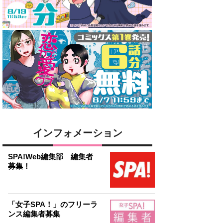
インフォメーション
SPA!Web編集部 編集者
募集！
「女子SPA！」のフリーラ
ンス編集者募集