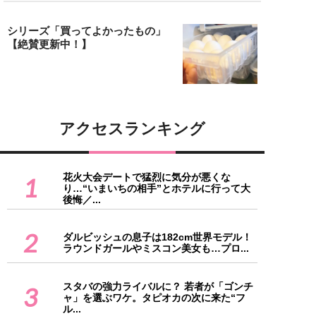
シリーズ「買ってよかったもの」
【絶賛更新中！】
アクセスランキング
花火大会デートで猛烈に気分が悪くな
1
り…“いまいちの相手”とホテルに行って大
後悔／...
2
ダルビッシュの息子は182cm世界モデル！
ラウンドガールやミスコン美女も…プロ...
スタバの強力ライバルに？ 若者が「ゴンチ
3
ャ」を選ぶワケ。タピオカの次に来た“フ
ル...