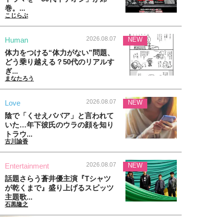
巻。...
こじらぶ
2026.08.07
Human
NEW
体力をつける“体力がない”問題、
どう乗り越える？50代のリアルす
ぎ...
まなたろう
2026.08.07
Love
NEW
陰で「くせえババア」と言われて
いた…年下彼氏のウラの顔を知り
トラウ...
古川諭香
2026.08.07
Entertainment
NEW
話題さらう蒼井優主演『Tシャツ
が乾くまで』盛り上げるスピッツ
主題歌...
石黒隆之