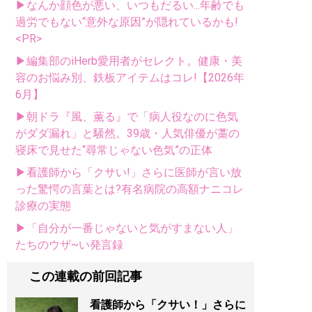
▶なんか顔色が悪い、いつもだるい...年齢でも
過労でもない“意外な原因”が隠れているかも!
<PR>
▶編集部のiHerb愛用者がセレクト。健康・美
容のお悩み別、鉄板アイテムはコレ!【2026年
6月】
▶朝ドラ『風、薫る』で「病人役なのに色気
がダダ漏れ」と騒然。39歳・人気俳優が藁の
寝床で見せた“尋常じゃない色気”の正体
▶看護師から「クサい!」さらに医師が言い放
った驚愕の言葉とは?有名病院の高額ナニコレ
診療の実態
▶「自分が一番じゃないと気がすまない人」
たちのウザ~い発言録
この連載の前回記事
看護師から「クサい！」さらに