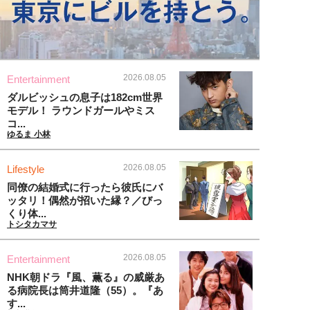
2026.08.05
Entertainment
ダルビッシュの息子は182cm世界
モデル！ ラウンドガールやミス
コ...
ゆるま 小林
2026.08.05
Lifestyle
同僚の結婚式に行ったら彼氏にバ
ッタリ！偶然が招いた縁？／びっ
くり体...
トシタカマサ
2026.08.05
Entertainment
NHK朝ドラ『風、薫る』の威厳あ
る病院長は筒井道隆（55）。『あ
す...