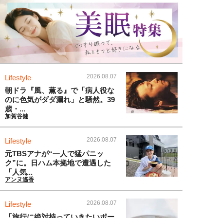
2026.08.07
Lifestyle
朝ドラ『風、薫る』で「病人役な
のに色気がダダ漏れ」と騒然。39
歳・...
加賀谷健
2026.08.07
Lifestyle
元TBSアナが“一人で猛パニッ
ク”に。日ハム本拠地で遭遇した
「人気...
アンヌ遙香
2026.08.07
Lifestyle
「旅行に絶対持っていきたいポー