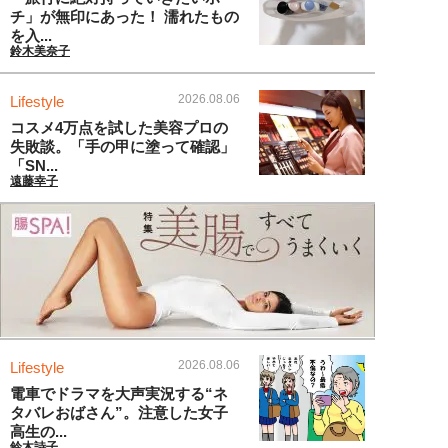
チ」が無印にあった！ 濡れたもの
を入...
鈴木美奈子
2026.08.06
Lifestyle
コスメ4万点を試した美容プロの
失敗談。「手の甲に塗って確認」
「SN...
遠藤幸子
2026.08.06
Lifestyle
電車でドラマを大声実況する“ネ
タバレおばさん”。注意した女子
高生の...
鈴木詩子