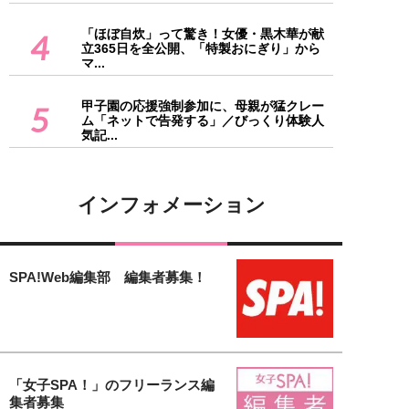
「ほぼ自炊」って驚き！女優・黒木華が献
4
立365日を全公開、「特製おにぎり」から
マ...
甲子園の応援強制参加に、母親が猛クレー
5
ム「ネットで告発する」／びっくり体験人
気記...
インフォメーション
SPA!Web編集部 編集者募集！
「女子SPA！」のフリーランス編
集者募集