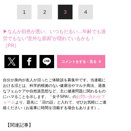
1
2
3
4
▶なんか顔色が悪い、いつもだるい…年齢でも過
労でもない“意外な原因”が隠れているかも！
［PR］
コメントをする・見る
自分が身内が友人が沼ったご体験談を募集中です。当連載に
おける沼とは、科学的根拠のない健康法やマルチ商法、過激
なフェムケアや自然派思想など、主に健康問題に関わるもの
お問い合わせフ
にハマることを示します。「女子SPA!」の
ォーム
より、題名に「沼の話」と入れて、ぜひお気軽にご連
絡ください（お返事に時間を頂戴する場合もあります）。
【関連記事】