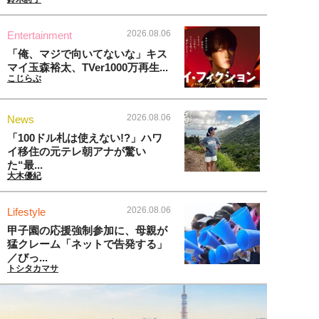
2026.08.06
Entertainment
「俺、マジで向いてないな」キス
マイ玉森裕太、TVer1000万再生...
こじらぶ
2026.08.06
News
「100ドル札は使えない!?」ハワ
イ移住の元テレ朝アナが驚い
た“最...
大木優紀
2026.08.06
Lifestyle
甲子園の応援強制参加に、母親が
猛クレーム「ネットで告発する」
／びっ...
トシタカマサ