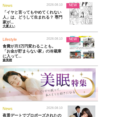
2026.08.10
News
NEW
「イヤと言ってもやめてくれない
人」は、どうして生まれる？ 専門
家が...
大夏えい
2026.08.10
Lifestyle
NEW
食費が月3万円変わることも。
「お金が貯まらない家」の冷蔵庫
に入って...
森美樹
2026.08.10
News
夜景デートでプロポーズされたの