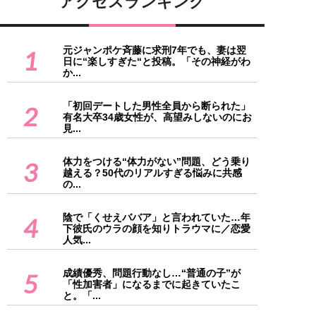
アクセスランキング
元ジャンポケ斉藤に求刑7年でも、妻は翌
1
日に“楽しすぎた“と投稿。「その神経がわ
か...
「初回デートした男性全員から断られた」
2
有名大卒34歳女性が、高望みしないのにお
見...
体力をつける“体力がない”問題、どう乗り
3
越える？50代のリアルすぎる悩みに共感
の...
陰で「くせえババア」と言われていた…年
4
下彼氏のウラの顔を知りトラウマに／恋愛
人気...
成績優秀、問題行動なし…“普通の子”が
5
「性加害者」になるまでに起きていたこ
と。「...