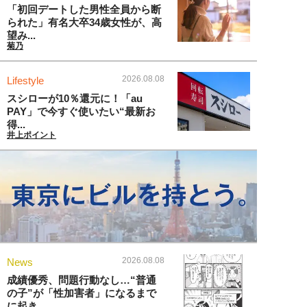
「初回デートした男性全員から断
られた」有名大卒34歳女性が、高
望み...
菊乃
2026.08.08
Lifestyle
スシローが10％還元に！「au
PAY」で今すぐ使いたい“最新お
得...
井上ポイント
2026.08.08
News
成績優秀、問題行動なし…“普通
の子”が「性加害者」になるまで
に起き...