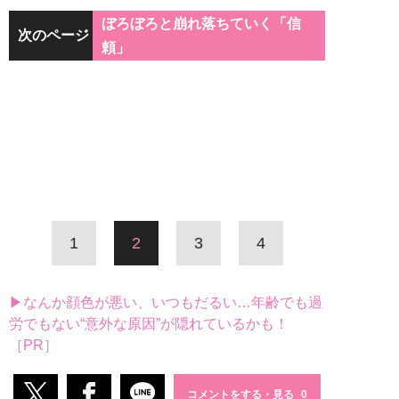
ぼろぼろと崩れ落ちていく「信
次のページ
頼」
1
2
3
4
▶なんか顔色が悪い、いつもだるい…年齢でも過
労でもない“意外な原因”が隠れているかも！
［PR］
コメントをする・見る