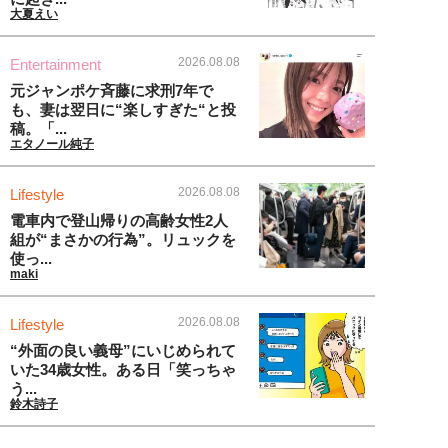
大夏えい
2026.08.08
Entertainment
元ジャンポケ斉藤に求刑7年で
も、妻は翌日に“楽しすぎた“と投
稿。「...
エタノール純子
2026.08.08
Lifestyle
電車内で登山帰りの高齢女性2人
組が“まさかの行為”。リュックを
使っ...
maki
2026.08.08
Lifestyle
“外面の良い義母”にいじめられて
いた34歳女性。ある日「笑っちゃ
う...
鈴木詩子