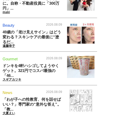
に。自称・不動産役員に「300万
円」...
maki
2026.08.09
Beauty
49歳の「老け見えサイン」はどう
変わる？スキンケアの最後に“塗
るだ...
遠藤幸子
2026.08.09
Gourmet
ドンキを4軒ハシゴしてようやく
ゲット。321円でコスパ最強の
「46...
スギアカツキ
2026.08.09
News
「わが子への性教育、何を話せば
いい？」専門家の“意外な答え”。
「教...
大夏えい