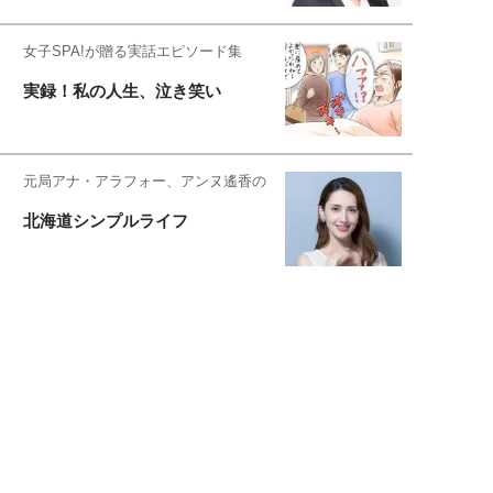
女子SPA!が贈る実話エピソード集
実録！私の人生、泣き笑い
元局アナ・アラフォー、アンヌ遙香の
北海道シンプルライフ
元キー局アナウンサー・大木優紀の
旅の恥はかき捨てて
スタイリスト角 佑宇子のファッション図
解