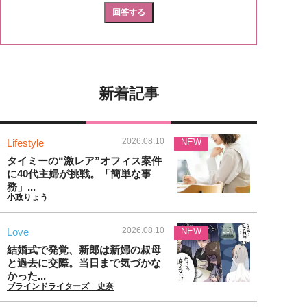
新着記事
2026.08.10
Lifestyle
NEW
タイミーの“激レア”オフィス案件
に40代主婦が挑戦。「簡単な事
務」...
小政りょう
2026.08.10
Love
NEW
結婚式で発覚、新郎は新婦の叔母
と過去に交際。当日まで気づかな
かった...
ブラインドライターズ 史奈