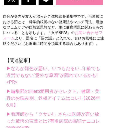
自分が身内が友人が沼ったご体験談を募集中です。当連載に
おける沼とは、科学的根拠のない健康法やマルチ商法、過激
なフェムケアや自然派思想など、主に健康問題に関わるもの
お問い合わせフ
にハマることを示します。「女子SPA!」の
ォーム
より、題名に「沼の話」と入れて、ぜひお気軽にご連
絡ください（お返事に時間を頂戴する場合もあります）。
【関連記事】
▶なんか顔色が悪い、いつもだるい...年齢でも
過労でもない“意外な原因”が隠れているかも!
<PR>
▶編集部のiHerb愛用者がセレクト。健康・美
容のお悩み別、鉄板アイテムはコレ!【2026年
6月】
▶看護師から「クサい!」さらに医師が言い放
った驚愕の言葉とは?有名病院の高額ナニコレ
診療の実態