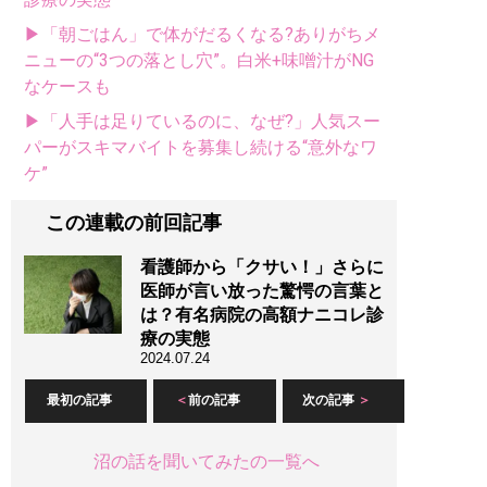
▶「朝ごはん」で体がだるくなる?ありがちメ
ニューの“3つの落とし穴”。白米+味噌汁がNG
なケースも
▶「人手は足りているのに、なぜ?」人気スー
パーがスキマバイトを募集し続ける“意外なワ
ケ”
この連載の前回記事
看護師から「クサい！」さらに
医師が言い放った驚愕の言葉と
は？有名病院の高額ナニコレ診
療の実態
2024.07.24
最初の記事
前の記事
次の記事
沼の話を聞いてみたの一覧へ