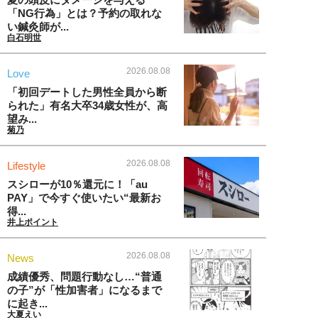
「NG行為」とは？予約の取れな
い鍼灸師が...
白石明世
2026.08.08
Love
「初回デートした男性全員から断
られた」有名大卒34歳女性が、高
望み...
菊乃
2026.08.08
Lifestyle
スシローが10％還元に！「au
PAY」で今すぐ使いたい“最新お
得...
井上ポイント
2026.08.08
News
成績優秀、問題行動なし…“普通
の子”が「性加害者」になるまで
に起き...
大夏えい