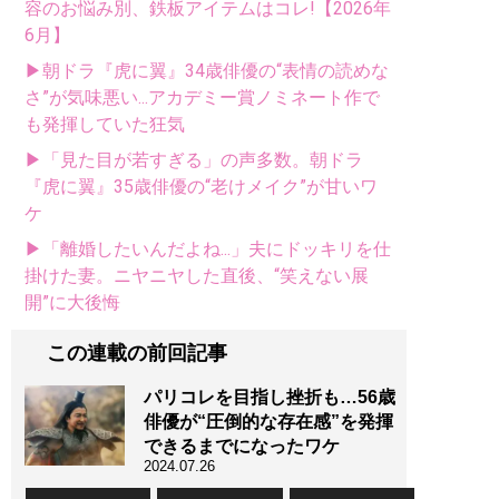
容のお悩み別、鉄板アイテムはコレ!【2026年
6月】
▶朝ドラ『虎に翼』34歳俳優の“表情の読めな
さ”が気味悪い...アカデミー賞ノミネート作で
も発揮していた狂気
▶「見た目が若すぎる」の声多数。朝ドラ
『虎に翼』35歳俳優の“老けメイク”が甘いワ
ケ
▶「離婚したいんだよね...」夫にドッキリを仕
掛けた妻。ニヤニヤした直後、“笑えない展
開”に大後悔
この連載の前回記事
パリコレを目指し挫折も…56歳
俳優が“圧倒的な存在感”を発揮
できるまでになったワケ
2024.07.26