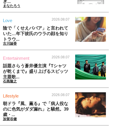
ぎ...
まなたろう
2026.08.07
Love
陰で「くせえババア」と言われて
いた…年下彼氏のウラの顔を知り
トラウ...
古川諭香
2026.08.07
Entertainment
話題さらう蒼井優主演『Tシャツ
が乾くまで』盛り上げるスピッツ
主題歌...
石黒隆之
2026.08.07
Lifestyle
朝ドラ『風、薫る』で「病人役な
のに色気がダダ漏れ」と騒然。39
歳・...
加賀谷健