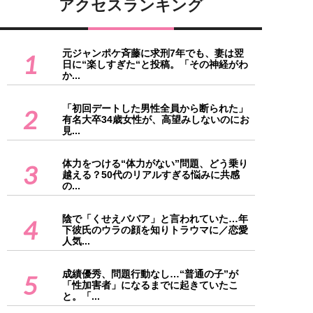
アクセスランキング
元ジャンポケ斉藤に求刑7年でも、妻は翌
1
日に“楽しすぎた“と投稿。「その神経がわ
か...
「初回デートした男性全員から断られた」
2
有名大卒34歳女性が、高望みしないのにお
見...
体力をつける“体力がない”問題、どう乗り
3
越える？50代のリアルすぎる悩みに共感
の...
陰で「くせえババア」と言われていた…年
4
下彼氏のウラの顔を知りトラウマに／恋愛
人気...
成績優秀、問題行動なし…“普通の子”が
5
「性加害者」になるまでに起きていたこ
と。「...