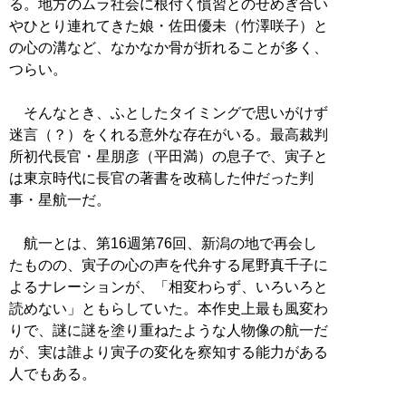
る。地方のムラ社会に根付く慣習とのせめぎ合い
やひとり連れてきた娘・佐田優未（竹澤咲子）と
の心の溝など、なかなか骨が折れることが多く、
つらい。
そんなとき、ふとしたタイミングで思いがけず
迷言（？）をくれる意外な存在がいる。最高裁判
所初代長官・星朋彦（平田満）の息子で、寅子と
は東京時代に長官の著書を改稿した仲だった判
事・星航一だ。
航一とは、第16週第76回、新潟の地で再会し
たものの、寅子の心の声を代弁する尾野真千子に
よるナレーションが、「相変わらず、いろいろと
読めない」ともらしていた。本作史上最も風変わ
りで、謎に謎を塗り重ねたような人物像の航一だ
が、実は誰より寅子の変化を察知する能力がある
人でもある。