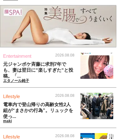
2026.08.08
Entertainment
元ジャンポケ斉藤に求刑7年で
も、妻は翌日に“楽しすぎた“と投
稿。「...
エタノール純子
2026.08.08
Lifestyle
電車内で登山帰りの高齢女性2人
組が“まさかの行為”。リュックを
使っ...
maki
2026.08.08
Lifestyle