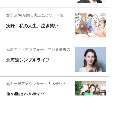
女子SPA!が贈る実話エピソード集
実録！私の人生、泣き笑い
元局アナ・アラフォー、アンヌ遙香の
北海道シンプルライフ
元キー局アナウンサー・大木優紀の
旅の恥はかき捨てて
スタイリスト角 佑宇子のファッション図
解