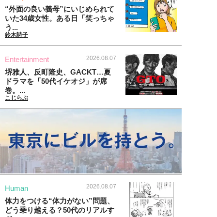
“外面の良い義母”にいじめられて
いた34歳女性。ある日「笑っちゃ
う...
鈴木詩子
2026.08.07
Entertainment
堺雅人、反町隆史、GACKT…夏
ドラマを「50代イケオジ」が席
巻。...
こじらぶ
2026.08.07
Human
体力をつける“体力がない”問題、
どう乗り越える？50代のリアルす