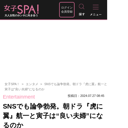
ログイン
会員登録
大人女性のホンネに向き合う
女子SPA！
エンタメ
SNSでも論争勃発。朝ドラ『虎に翼』航一と
寅子は“良い夫婦”になるのか
Entertainment
投稿日：2024.07.27 08:45
SNSでも論争勃発。朝ドラ『虎に
翼』航一と寅子は“良い夫婦”にな
るのか