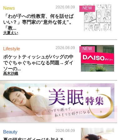
2026.08.09
News
NEW
「わが子への性教育、何を話せば
いい？」専門家の“意外な答え”。
「教...
大夏えい
2026.08.09
Lifestyle
NEW
ポケットティッシュがバッグの中
でぐちゃぐちゃになる問題→ダイ
ソーの...
高木沙織
2026.08.09
Beauty
夏の頭皮にダメージを与える