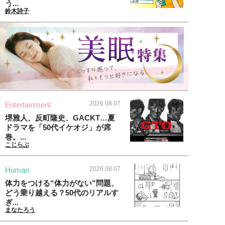
う...
鈴木詩子
2026.08.07
Entertainment
堺雅人、反町隆史、GACKT…夏
ドラマを「50代イケオジ」が席
巻。...
こじらぶ
2026.08.07
Human
体力をつける“体力がない”問題、
どう乗り越える？50代のリアルす
ぎ...
まなたろう