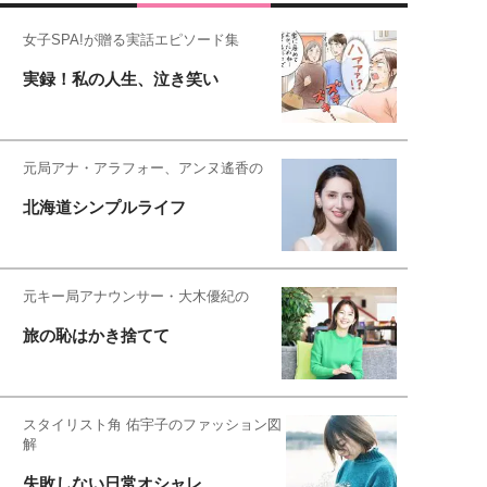
女子SPA!が贈る実話エピソード集
実録！私の人生、泣き笑い
元局アナ・アラフォー、アンヌ遙香の
北海道シンプルライフ
元キー局アナウンサー・大木優紀の
旅の恥はかき捨てて
スタイリスト角 佑宇子のファッション図
解
失敗しない日常オシャレ