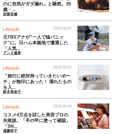
のに色気がダダ漏れ」と騒然。39
歳・...
加賀谷健
2026.08.07
Lifestyle
元TBSアナが“一人で猛パニッ
ク”に。日ハム本拠地で遭遇した
「人気...
アンヌ遙香
2026.08.07
Lifestyle
「旅行に絶対持っていきたいポー
チ」が無印にあった！ 濡れたもの
を入...
鈴木美奈子
2026.08.06
Lifestyle
コスメ4万点を試した美容プロの
失敗談。「手の甲に塗って確認」
「SN...
遠藤幸子