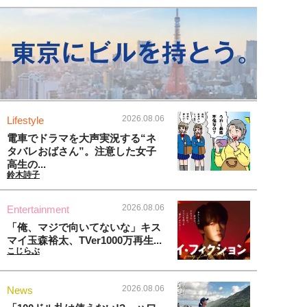
2026.08.06
Lifestyle
電車でドラマを大声実況する“ネ
タバレおばさん”。注意した女子
高生の...
鈴木詩子
2026.08.06
Entertainment
「俺、マジで向いてないな」キス
マイ玉森裕太、TVer1000万再生...
こじらぶ
2026.08.06
News