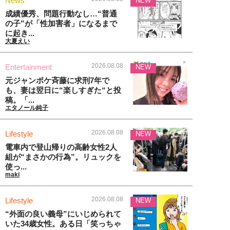
News
NEW
成績優秀、問題行動なし…“普通
の子”が「性加害者」になるまで
に起き...
大夏えい
2026.08.08
Entertainment
NEW
元ジャンポケ斉藤に求刑7年で
も、妻は翌日に“楽しすぎた“と投
稿。「...
エタノール純子
2026.08.08
Lifestyle
NEW
電車内で登山帰りの高齢女性2人
組が“まさかの行為”。リュックを
使っ...
maki
2026.08.08
Lifestyle
NEW
“外面の良い義母”にいじめられて
いた34歳女性。ある日「笑っちゃ