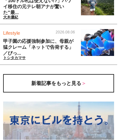
「100ドル札は使えない!?」ハワ
イ移住の元テレ朝アナが驚い
た“最...
大木優紀
2026.08.06
Lifestyle
甲子園の応援強制参加に、母親が
猛クレーム「ネットで告発する」
／びっ...
トシタカマサ
新着記事をもっと見る