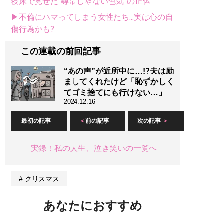
寝床で見せた“尋常じゃない色気”の正体
▶不倫にハマってしまう女性たち...実は心の自
傷行為かも?
この連載の前回記事
“あの声”が近所中に…!?夫は励
ましてくれたけど「恥ずかしく
てゴミ捨てにも行けない…」
2024.12.16
最初の記事
前の記事
次の記事
実録！私の人生、泣き笑いの一覧へ
クリスマス
あなたにおすすめ