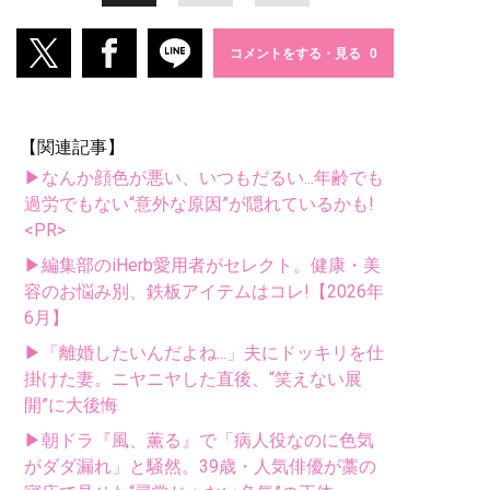
コメントをする・見る
【関連記事】
▶なんか顔色が悪い、いつもだるい...年齢でも
過労でもない“意外な原因”が隠れているかも!
<PR>
▶編集部のiHerb愛用者がセレクト。健康・美
容のお悩み別、鉄板アイテムはコレ!【2026年
6月】
▶「離婚したいんだよね...」夫にドッキリを仕
掛けた妻。ニヤニヤした直後、“笑えない展
開”に大後悔
▶朝ドラ『風、薫る』で「病人役なのに色気
がダダ漏れ」と騒然。39歳・人気俳優が藁の