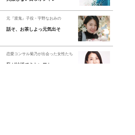
元『渡鬼』子役・宇野なおみの
話そ、お茶しよっ元気出そ
恋愛コンサル菊乃が出会った女性たち
私が結婚できないワケ
宇垣美里が映画への想いを綴る
宇垣美里の沼落ちシネマ
松本穂香が映画愛を語ります