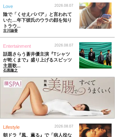
2026.08.07
Love
陰で「くせえババア」と言われて
いた…年下彼氏のウラの顔を知り
トラウ...
古川諭香
2026.08.07
Entertainment
話題さらう蒼井優主演『Tシャツ
が乾くまで』盛り上げるスピッツ
主題歌...
石黒隆之
2026.08.07
Lifestyle
朝ドラ『風、薫る』で「病人役な