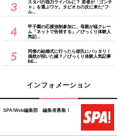
スタバの強力ライバルに？ 若者が「ゴンチ
3
ャ」を選ぶワケ。タピオカの次に来た“フ
ル...
甲子園の応援強制参加に、母親が猛クレー
4
ム「ネットで告発する」／びっくり体験人
気記...
同僚の結婚式に行ったら彼氏にバッタリ！
5
偶然が招いた縁？／びっくり体験人気記事
BE...
インフォメーション
SPA!Web編集部 編集者募集！