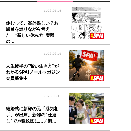
2026.03.08
休むって、案外難しい？お
風呂を巡りながら考え
た、“新しい休み方”実践
の…
2026.06.03
人生後半の“賢い生き方”が
わかるSPA!メールマガジン
会員募集中！
2026.06.19
結婚式に新郎の元「浮気相
手」が出席。新婦の“仕返
し”で地獄絵図に…／調…