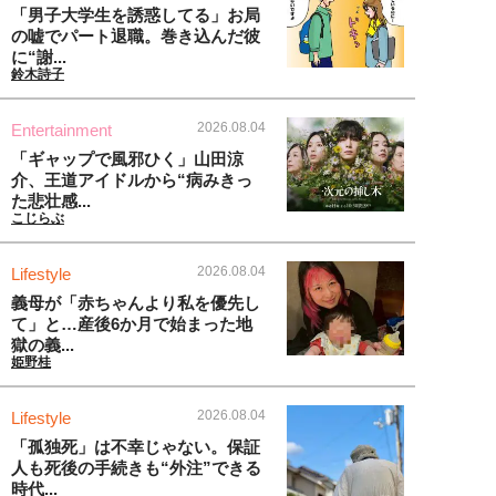
「男子大学生を誘惑してる」お局
の嘘でパート退職。巻き込んだ彼
に“謝...
鈴木詩子
2026.08.04
Entertainment
「ギャップで風邪ひく」山田涼
介、王道アイドルから“病みきっ
た悲壮感...
こじらぶ
2026.08.04
Lifestyle
義母が「赤ちゃんより私を優先し
て」と…産後6か月で始まった地
獄の義...
姫野桂
2026.08.04
Lifestyle
「孤独死」は不幸じゃない。保証
人も死後の手続きも“外注”できる
時代...