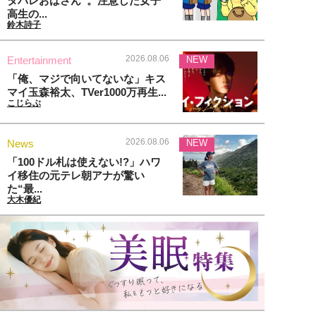
タバレおばさん”。注意した女子
高生の...
鈴木詩子
2026.08.06
Entertainment
NEW
「俺、マジで向いてないな」キス
マイ玉森裕太、TVer1000万再生...
こじらぶ
2026.08.06
News
NEW
「100ドル札は使えない!?」ハワ
イ移住の元テレ朝アナが驚い
た“最...
大木優紀