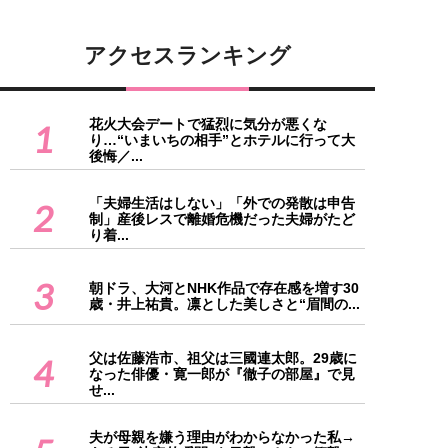
アクセスランキング
花火大会デートで猛烈に気分が悪くな
1
り…“いまいちの相手”とホテルに行って大
後悔／...
「夫婦生活はしない」「外での発散は申告
2
制」産後レスで離婚危機だった夫婦がたど
り着...
3
朝ドラ、大河とNHK作品で存在感を増す30
歳・井上祐貴。凛とした美しさと“眉間の...
父は佐藤浩市、祖父は三國連太郎。29歳に
4
なった俳優・寛一郎が『徹子の部屋』で見
せ...
夫が母親を嫌う理由がわからなかった私→