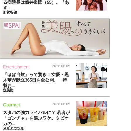
る病院長は筒井道隆（55）。『あ
す...
加賀谷健
2026.08.05
Entertainment
「ほぼ自炊」って驚き！女優・黒
木華が献立365日を全公開、「特
製お...
森美樹
2026.08.05
Gourmet
スタバの強力ライバルに？ 若者が
「ゴンチャ」を選ぶワケ。タピオ
カの...
スギアカツキ