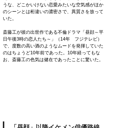
うな、どこかいけない恋愛みたいな空気感がほか
のシーンとは桁違いの濃密さで、異質さを放って
いた。
斎藤工が彼の出世作である不倫ドラマ「昼顔～平
日午後3時の恋人たち～」（14年 フジテレビ）
で、度数の高い酒のようなムードを発揮していた
のはちょうど10年前であった。10年経ってもな
お、斎藤工の色気は健在であったことに驚いた。
「昼顔」以降イケメン俳優路線