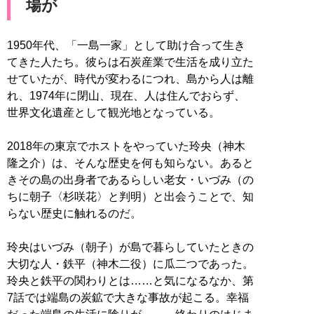
場が
1950年代、「一島一家」として助け合って生き
てきた人たち。彼らは石炭産業で生活を成り立た
せていたが、時代が変わるにつれ、島から人は離
れ、1974年に閉山、現在、人は住んでおらず、
世界文化遺産として観光地となっている。
2018年の東京でホストをやっていた玲央（神木
隆之介）は、そんな歴史を何も知らない。あると
きその島の出身者であるらしい老女・いづみ（の
ちに朝子〈杉咲花〉と判明）と出会うことで、知
らない歴史に触れるのだ。
玲央はいづみ（朝子）が島で暮らしていたときの
大切な人・鉄平（神木二役）に瓜二つであった。
玲央と鉄平の関わりとは……と気になるなか、第
7話では端島の炭鉱で大きな事故が起こる。幸福