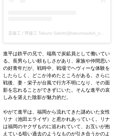
斎藤工 / 齊藤工 Takumi Saitoh(@takumisaitoh_official)がシェアした投稿
進平は鉄平の兄で、端島で炭鉱員として働いてい
る。長男らしい頼もしさがあり、家族や仲間思い
の好青年だが、戦時中、戦場でヘヴィーな体験を
したらしく、どこか冷めたところがある。さらに
戦後、妻・栄子が台風で行方不明になり、その面
影を忘れることができずにいた。そんな進平の哀
しみを湛えた陰影が魅力的だ。
やがて進平は、福岡から流れてきた謎めいた女性
リナ（池田エライザ）と惹かれあっていく。リナ
は福岡のヤクザものに追われていて、お互いが抱
えている暗い過去のようなものが引き合うかのよ