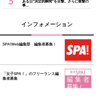
5
ある日“決定的瞬間”を目撃。さらに衝撃の
事...
インフォメーション
SPA!Web編集部 編集者募集！
「女子SPA！」のフリーランス編
集者募集
【女子SPA！無料会員募集中】会
員登録するだけで様々な特典がも