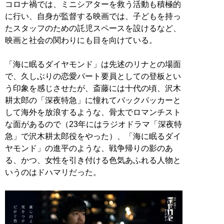
コロナ禍では、ミニシアターを救う活動も積極的
に行い、自身が監督する映画では、子どもを持っ
たスタッフのための託児スペースを設けるなど、
映画と社会の関わりにも目を向けている。
「海に眠るダイヤモンド」は先述のリナとの場面
で、久しぶりの恋愛パート要員としての登板とい
う印象を感じさせたが、斎藤には十代の頃、沢木
耕太郎の「深夜特急」に憧れてバックパッカーと
して海外を放浪するような、骨太でロマンチスト
な面があるので（23年にはラジオドラマ「深夜特
急」で沢木耕太郎役をやった）、「海に眠るダイ
ヤモンド」の進平のような、戦争帰りの影のあ
る、かつ、女性を引き付ける色気あふれる人物と
いうのはドハマリだった。