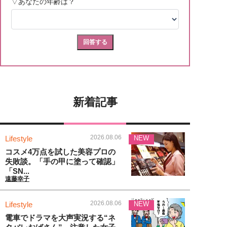
新着記事
2026.08.06
Lifestyle
NEW
コスメ4万点を試した美容プロの
失敗談。「手の甲に塗って確認」
「SN...
遠藤幸子
2026.08.06
Lifestyle
NEW
電車でドラマを大声実況する“ネ