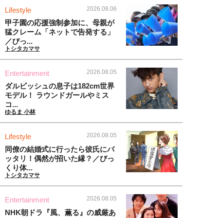
2026.08.06
Lifestyle
甲子園の応援強制参加に、母親が
猛クレーム「ネットで告発する」
／びっ...
トシタカマサ
2026.08.05
Entertainment
ダルビッシュの息子は182cm世界
モデル！ ラウンドガールやミス
コ...
ゆるま 小林
2026.08.05
Lifestyle
同僚の結婚式に行ったら彼氏にバ
ッタリ！偶然が招いた縁？／びっ
くり体...
トシタカマサ
2026.08.05
Entertainment
NHK朝ドラ『風、薫る』の威厳あ