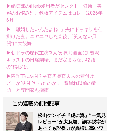
▶編集部のiHerb愛用者がセレクト。健康・美
容のお悩み別、鉄板アイテムはコレ!【2026年
6月】
▶「離婚したいんだよね...」夫にドッキリを仕
掛けた妻。ニヤニヤした直後、“笑えない展
開”に大後悔
▶朝ドラの歴代主演“3人”が同じ画面に! 贅沢
キャストの日曜劇場、まだ定まらない物語
の“核心”は
▶両陛下に失礼? 林官房長官夫人の着付け、
どこが“失礼”だったのか...「着崩れ以前の問
題」と専門家も指摘
この連載の前回記事
松山ケンイチ『虎に翼』“一気見
レビュー”が大反響。誤字脱字が
あっても説得力が異様に高いワ