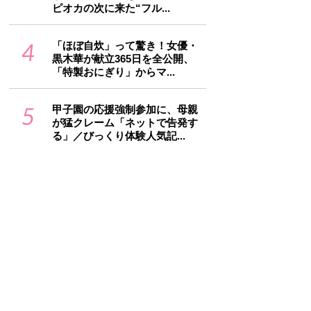
ピオカの次に来た“フル...
4
「ほぼ自炊」って驚き！女優・
黒木華が献立365日を全公開、
「特製おにぎり」からマ...
5
甲子園の応援強制参加に、母親
が猛クレーム「ネットで告発す
る」／びっくり体験人気記...