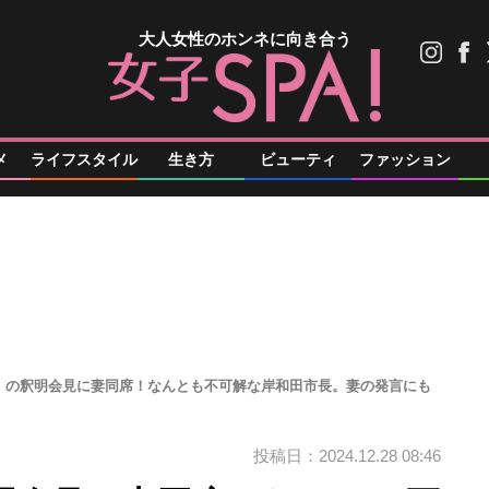
大人女性のホンネに向き合う
メ
ライフスタイル
生き方
ビューティ
ファッション
」の釈明会見に妻同席！なんとも不可解な岸和田市長。妻の発言にも
投稿日：2024.12.28 08:46