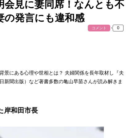
明会見に妻同席！なんとも不
妻の発言にも違和感
コメント
背景にある心理や世相とは？ 夫婦関係を長年取材し『夫
日新聞出版）など著書多数の亀山早苗さんが読み解きま
た岸和田市長