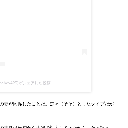
ohey425)がシェアした投稿
の妻が同席したことだ。楚々（そそ）としたタイプだが
の事件は当初から夫婦で対応してきたから」だと語っ