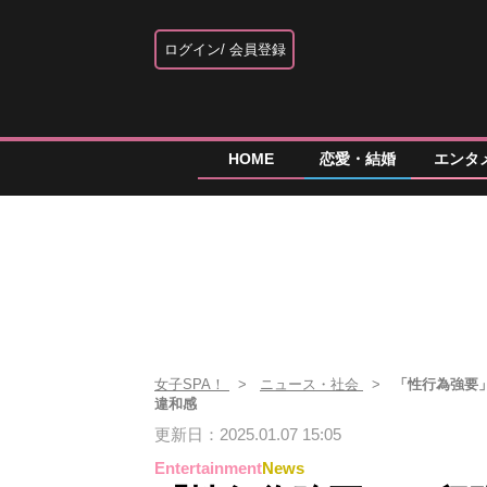
ログイン
会員登録
HOME
恋愛・結婚
エンタ
女子SPA！
ニュース・社会
「性行為強要
違和感
更新日：2025.01.07 15:05
Entertainment
News