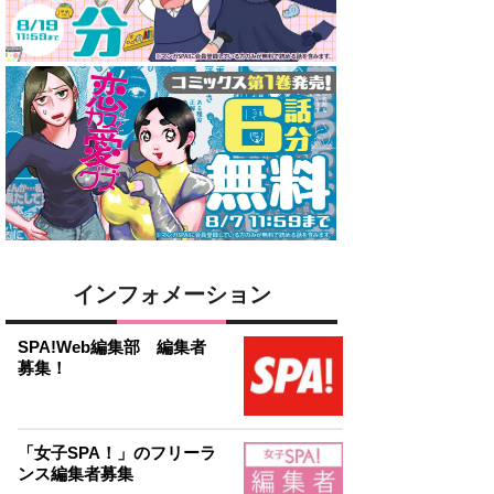
インフォメーション
SPA!Web編集部 編集者
募集！
「女子SPA！」のフリーラ
ンス編集者募集