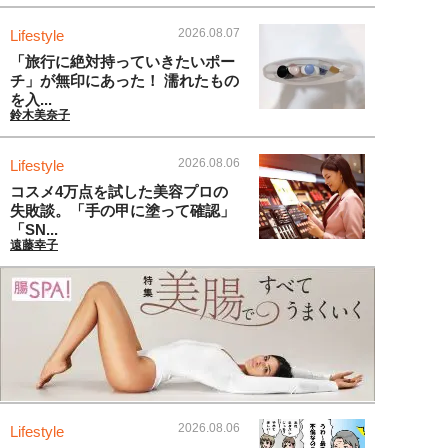
2026.08.07
Lifestyle
「旅行に絶対持っていきたいポー
チ」が無印にあった！ 濡れたもの
を入...
鈴木美奈子
2026.08.06
Lifestyle
コスメ4万点を試した美容プロの
失敗談。「手の甲に塗って確認」
「SN...
遠藤幸子
2026.08.06
Lifestyle