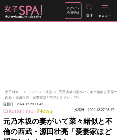
ログイン
会員登録
大人女性のホンネに向き合う
女子SPA！
ニュース・社会
元乃木坂の妻がいて菜々緒似と不倫の
西武・源田壮亮「愛妻家ほど浮気しやすい」ワケ
更新日：2024.12.29 11:43
Entertainment
News
投稿日：2024.12.27 08:47
元乃木坂の妻がいて菜々緒似と不
倫の西武・源田壮亮「愛妻家ほど