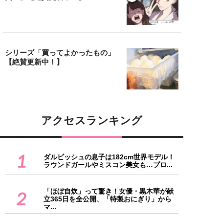
シリーズ「買ってよかったもの」
【絶賛更新中！】
アクセスランキング
1
ダルビッシュの息子は182cm世界モデル！
ラウンドガールやミスコン美女も…プロ...
「ほぼ自炊」って驚き！女優・黒木華が献
2
立365日を全公開、「特製おにぎり」から
マ...