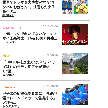
電車でドラマを大声実況する“ネ
タバレおばさん”。注意した女子
高生の...
鈴木詩子
2026.08.06
Entertainment
「俺、マジで向いてないな」キス
マイ玉森裕太、TVer1000万再生...
こじらぶ
2026.08.06
News
「100ドル札は使えない!?」ハワ
イ移住の元テレ朝アナが驚い
た“最...
大木優紀
2026.08.06
Lifestyle
甲子園の応援強制参加に、母親が
猛クレーム「ネットで告発する」
／びっ...
トシタカマサ