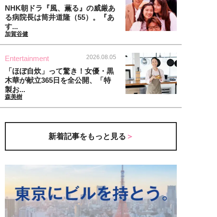
NHK朝ドラ『風、薫る』の威厳あ
る病院長は筒井道隆（55）。『あ
す...
加賀谷健
2026.08.05
Entertainment
「ほぼ自炊」って驚き！女優・黒
木華が献立365日を全公開、「特
製お...
森美樹
新着記事をもっと見る