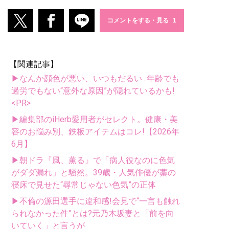
コメントをする・見る
【関連記事】
▶なんか顔色が悪い、いつもだるい...年齢でも
過労でもない“意外な原因”が隠れているかも!
<PR>
▶編集部のiHerb愛用者がセレクト。健康・美
容のお悩み別、鉄板アイテムはコレ!【2026年
6月】
▶朝ドラ『風、薫る』で「病人役なのに色気
がダダ漏れ」と騒然。39歳・人気俳優が藁の
寝床で見せた“尋常じゃない色気”の正体
▶不倫の源田選手に違和感!会見で“一言も触れ
られなかった件”とは?元乃木坂妻と「前を向
いていく」と言うが