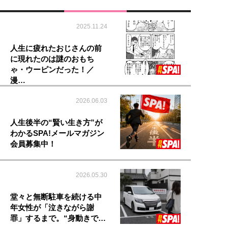
2025.11.24
人生に疲れたおじさんの前
に現れたのは謎のおもち
ゃ・ウーピンだった！／
漫…
2026.06.03
人生後半の“賢い生き方”が
わかるSPA!メールマガジン
会員募集中！
2026.05.30
堂々と無断駐車を続ける中
年女性が「泣きながら謝
罪」するまで。“身動きで…