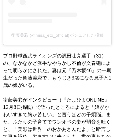
衛藤美彩 (@misa_eto_official)がシェアした投稿
プロ野球西武ライオンズの源田壮亮選手（31）
の、なかなかど派手なやらかし不倫が文春砲によ
って明らかにされた。妻は元『乃木坂46』の一期
生だった衛藤美彩で、もうじき3歳になる息子と1
歳の娘がいる。
衛藤美彩がインタビュー（『たまひよONLINE』
12月8日掲載）で語ったところによると「娘がか
わいすぎて胸が苦しい」と言うほどの子煩悩。ま
た、ふたりの子育てでワンオペの妻が弱音を吐く
と、「美彩は世界一のおかあさんだよ」と断言し
て妻を認め、励ますいい夫ぶりも、世の妻たちか