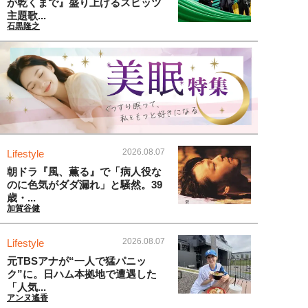
が乾くまで』盛り上げるスピッツ
主題歌...
石黒隆之
2026.08.07
Lifestyle
朝ドラ『風、薫る』で「病人役な
のに色気がダダ漏れ」と騒然。39
歳・...
加賀谷健
2026.08.07
Lifestyle
元TBSアナが“一人で猛パニッ
ク”に。日ハム本拠地で遭遇した
「人気...
アンヌ遙香