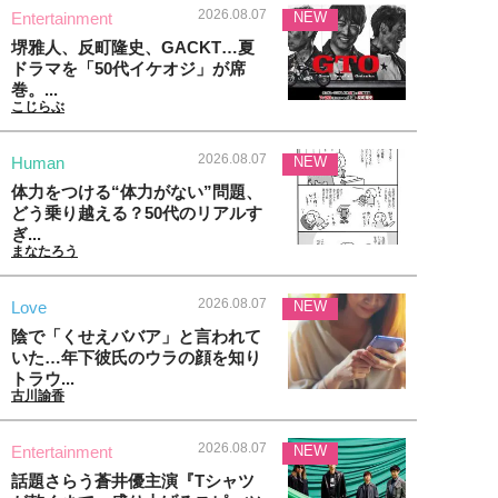
2026.08.07
Entertainment
NEW
堺雅人、反町隆史、GACKT…夏
ドラマを「50代イケオジ」が席
巻。...
こじらぶ
2026.08.07
Human
NEW
体力をつける“体力がない”問題、
どう乗り越える？50代のリアルす
ぎ...
まなたろう
2026.08.07
Love
NEW
陰で「くせえババア」と言われて
いた…年下彼氏のウラの顔を知り
トラウ...
古川諭香
2026.08.07
Entertainment
NEW
話題さらう蒼井優主演『Tシャツ