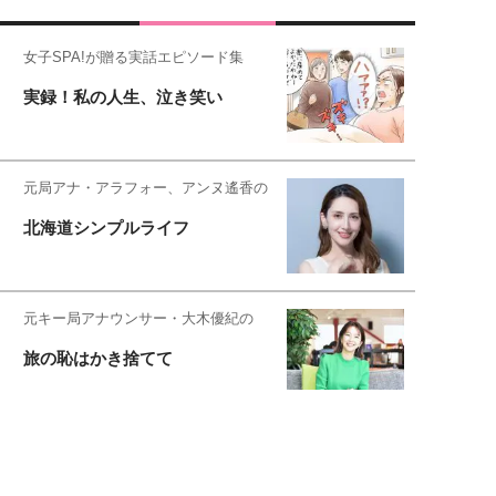
女子SPA!が贈る実話エピソード集
実録！私の人生、泣き笑い
元局アナ・アラフォー、アンヌ遙香の
北海道シンプルライフ
元キー局アナウンサー・大木優紀の
旅の恥はかき捨てて
スタイリスト角 佑宇子のファッション図
解