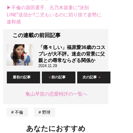
▶不倫の源田選手、元乃木坂妻に“決別
LINE”送信か?二児もいるのに切り捨て姿勢に
違和感
この連載の前回記事
「痛々しい」福原愛36歳のコス
プレが大不評。迷走の背景に父
親との尋常ならざる関係か
2024.11.29
最初の記事
前の記事
次の記事
亀山早苗の恋愛時評の一覧へ
不倫
野球
あなたにおすすめ