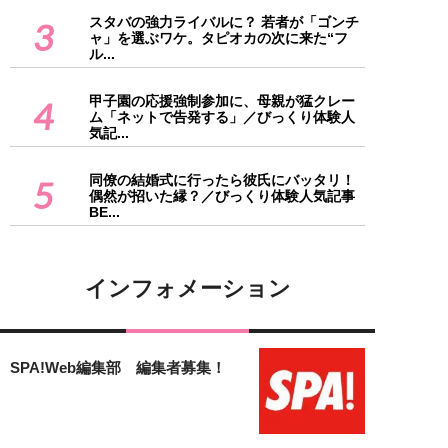
スタバの強力ライバルに？ 若者が「ゴンチ
3
ャ」を選ぶワケ。タピオカの次に来た“フ
ル...
甲子園の応援強制参加に、母親が猛クレー
4
ム「ネットで告発する」／びっくり体験人
気記...
同僚の結婚式に行ったら彼氏にバッタリ！
5
偶然が招いた縁？／びっくり体験人気記事
BE...
インフォメーション
SPA!Web編集部 編集者募集！