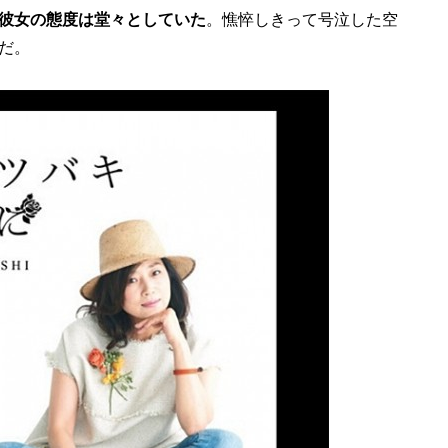
彼女の態度は堂々としていた
。憔悴しきって号泣した空
だ。