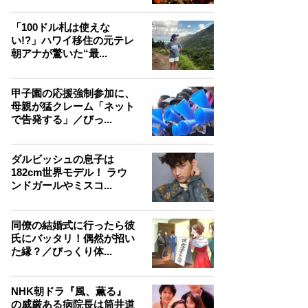
「100ドル札は使えな
い!?」ハワイ移住の元テレ
朝アナが驚いた“最...
甲子園の応援強制参加に、
母親が猛クレーム「ネット
で告発する」／びっ...
ダルビッシュの息子は
182cm世界モデル！ ラウ
ンドガールやミスコ...
同僚の結婚式に行ったら彼
氏にバッタリ！偶然が招い
た縁？／びっくり体...
NHK朝ドラ『風、薫る』
の威厳ある病院長は筒井道