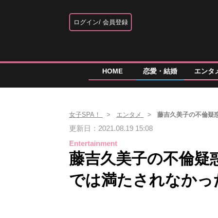
ログイン
会員登録
HOME
恋愛・結婚
エンタ
女子SPA！
エンタメ
藤吉久美子の不倫疑
更新日：2021.08.19 15:08
Entertainment
藤吉久美子の不倫疑
では満たされなかっ