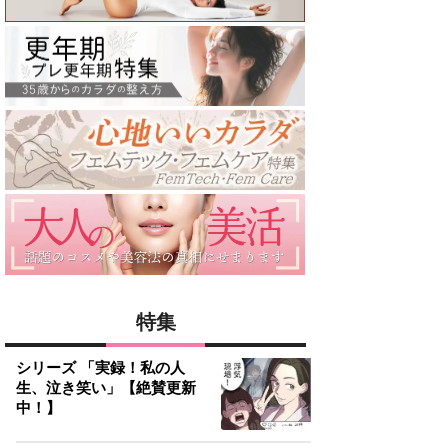
特集
シリーズ 「実録！私の人
生、泣き笑い」【絶賛更新
中！】