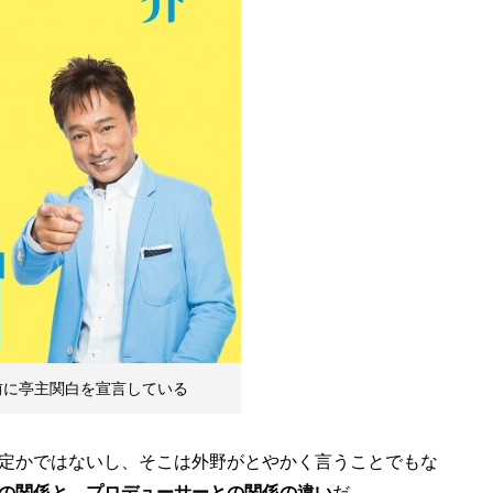
前に亭主関白を宣言している
定かではないし、そこは外野がとやかく言うことでもな
の関係と、プロデューサーとの関係の違い
だ。