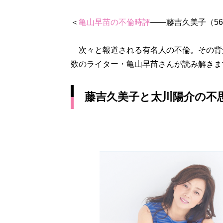
＜
亀山早苗の不倫時評
――藤吉久美子（5
次々と報道される有名人の不倫。その背景
数のライター・亀山早苗さんが読み解きま
藤吉久美子と太川陽介の不