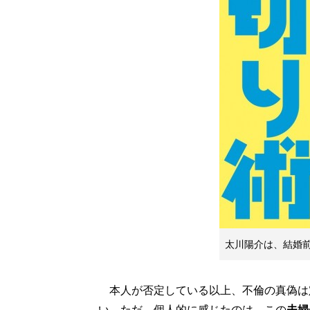
太川陽介は、結婚
本人が否定している以上、不倫の真偽は
い。ただ、個人的に感じたのは、この
夫婦