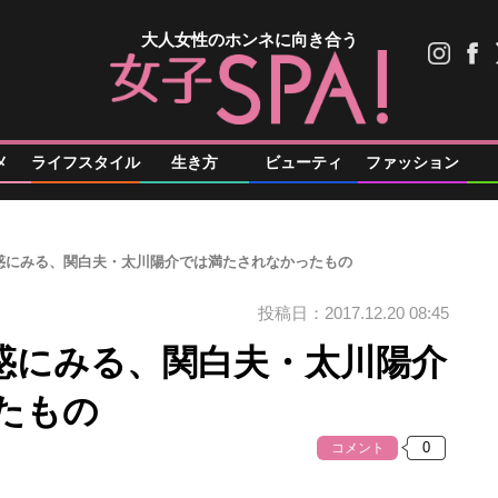
大人女性のホンネに向き合う
メ
ライフスタイル
生き方
ビューティ
ファッション
惑にみる、関白夫・太川陽介では満たされなかったもの
投稿日：2017.12.20 08:45
惑にみる、関白夫・太川陽介
たもの
コメント