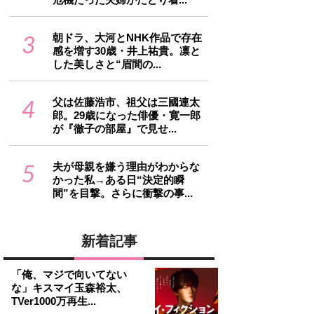
3
朝ドラ、大河とNHK作品で存在
感を増す30歳・井上祐貴。凛と
した美しさと“眉間の...
4
父は佐藤浩市、祖父は三國連太
郎。29歳になった俳優・寛一郎
が『徹子の部屋』で見せ...
5
夫が母親を嫌う理由がわからな
かった私→ある日“決定的瞬
間”を目撃。さらに衝撃の事...
新着記事
「俺、マジで向いてない
な」キスマイ玉森裕太、
TVer1000万再生...