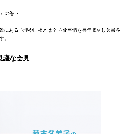
6）の巻＞
にある心理や世相とは？ 不倫事情を長年取材し著書多
す。
思議な会見