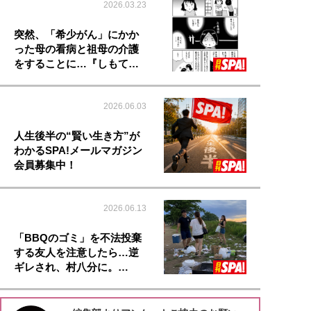
2026.03.23
突然、「希少がん」にかか
った母の看病と祖母の介護
をすることに…『しもて…
2026.06.03
人生後半の“賢い生き方”が
わかるSPA!メールマガジン
会員募集中！
2026.06.13
「BBQのゴミ」を不法投棄
する友人を注意したら…逆
ギレされ、村八分に。…