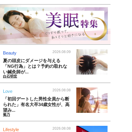
2026.08.09
Beauty
夏の頭皮にダメージを与える
「NG行為」とは？予約の取れな
い鍼灸師が...
白石明世
2026.08.08
Love
「初回デートした男性全員から断
られた」有名大卒34歳女性が、高
望み...
菊乃
2026.08.08
Lifestyle