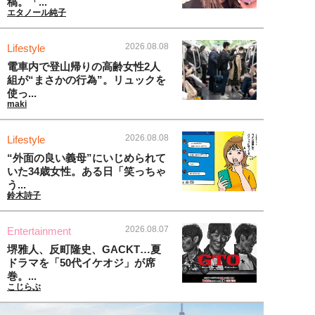
稿。「...
エタノール純子
2026.08.08
Lifestyle
電車内で登山帰りの高齢女性2人
組が“まさかの行為”。リュックを
使っ...
maki
2026.08.08
Lifestyle
“外面の良い義母”にいじめられて
いた34歳女性。ある日「笑っちゃ
う...
鈴木詩子
2026.08.07
Entertainment
堺雅人、反町隆史、GACKT…夏
ドラマを「50代イケオジ」が席
巻。...
こじらぶ