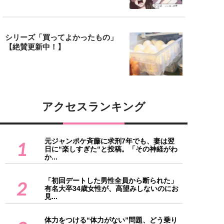
シリーズ「買ってよかったもの」
【絶賛更新中！】
アクセスランキング
元ジャンポケ斉藤に求刑7年でも、妻は翌
1
日に“楽しすぎた“と投稿。「その神経がわ
か...
「初回デートした男性全員から断られた」
2
有名大卒34歳女性が、高望みしないのにお
見...
体力をつける“体力がない”問題、どう乗り