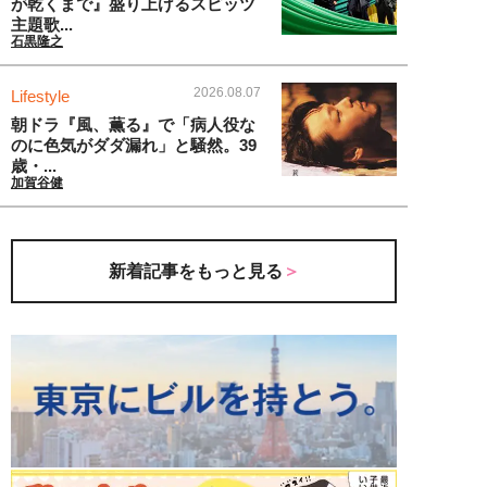
が乾くまで』盛り上げるスピッツ
主題歌...
石黒隆之
2026.08.07
Lifestyle
朝ドラ『風、薫る』で「病人役な
のに色気がダダ漏れ」と騒然。39
歳・...
加賀谷健
新着記事をもっと見る