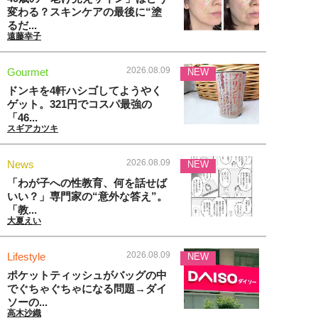
変わる？スキンケアの最後に“塗
るだ...
遠藤幸子
2026.08.09
Gourmet
NEW
ドンキを4軒ハシゴしてようやく
ゲット。321円でコスパ最強の
「46...
スギアカツキ
2026.08.09
News
NEW
「わが子への性教育、何を話せば
いい？」専門家の“意外な答え”。
「教...
大夏えい
2026.08.09
Lifestyle
NEW
ポケットティッシュがバッグの中
でぐちゃぐちゃになる問題→ダイ
ソーの...
高木沙織