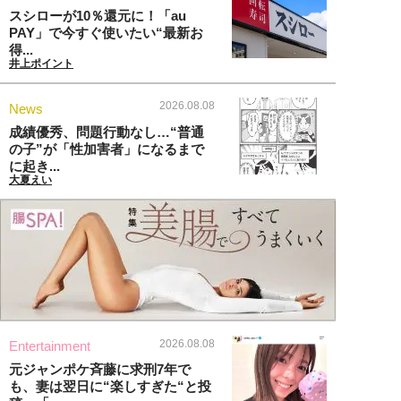
スシローが10％還元に！「au
PAY」で今すぐ使いたい“最新お
得...
井上ポイント
2026.08.08
News
成績優秀、問題行動なし…“普通
の子”が「性加害者」になるまで
に起き...
大夏えい
2026.08.08
Entertainment
元ジャンポケ斉藤に求刑7年で
も、妻は翌日に“楽しすぎた“と投