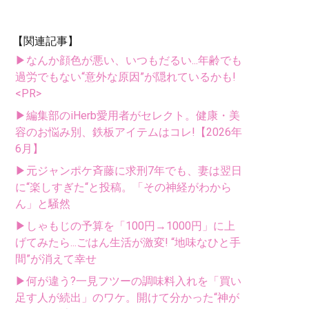
【関連記事】
▶なんか顔色が悪い、いつもだるい...年齢でも
過労でもない“意外な原因”が隠れているかも!
<PR>
▶編集部のiHerb愛用者がセレクト。健康・美
容のお悩み別、鉄板アイテムはコレ!【2026年
6月】
▶元ジャンポケ斉藤に求刑7年でも、妻は翌日
に“楽しすぎた“と投稿。「その神経がわから
ん」と騒然
▶しゃもじの予算を「100円→1000円」に上
げてみたら...ごはん生活が激変! “地味なひと手
間”が消えて幸せ
▶何が違う?一見フツーの調味料入れを「買い
足す人が続出」のワケ。開けて分かった“神が