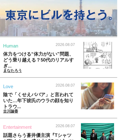
2026.08.07
Human
体力をつける“体力がない”問題、
どう乗り越える？50代のリアルす
ぎ...
まなたろう
2026.08.07
Love
陰で「くせえババア」と言われて
いた…年下彼氏のウラの顔を知り
トラウ...
古川諭香
2026.08.07
Entertainment
話題さらう蒼井優主演『Tシャツ