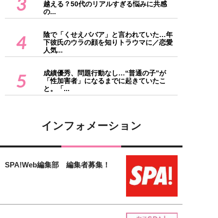
3
越える？50代のリアルすぎる悩みに共感
の...
陰で「くせえババア」と言われていた…年
4
下彼氏のウラの顔を知りトラウマに／恋愛
人気...
成績優秀、問題行動なし…“普通の子”が
5
「性加害者」になるまでに起きていたこ
と。「...
インフォメーション
SPA!Web編集部 編集者募集！