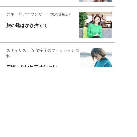
元キー局アナウンサー・大木優紀の
旅の恥はかき捨てて
スタイリスト角 佑宇子のファッション図
解
失敗しない日常オシャレ
元『渡鬼』子役・宇野なおみの
話そ、お茶しよっ元気出そ
宇垣美里が映画への想いを綴る
宇垣美里の沼落ちシネマ