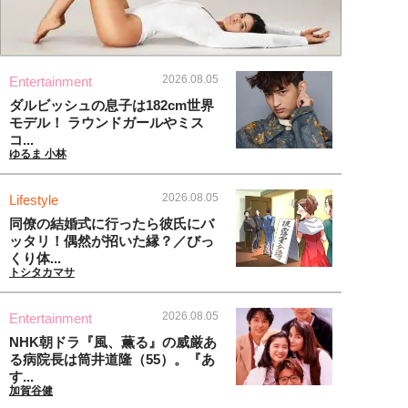
2026.08.05
Entertainment
ダルビッシュの息子は182cm世界
モデル！ ラウンドガールやミス
コ...
ゆるま 小林
2026.08.05
Lifestyle
同僚の結婚式に行ったら彼氏にバ
ッタリ！偶然が招いた縁？／びっ
くり体...
トシタカマサ
2026.08.05
Entertainment
NHK朝ドラ『風、薫る』の威厳あ
る病院長は筒井道隆（55）。『あ
す...
加賀谷健