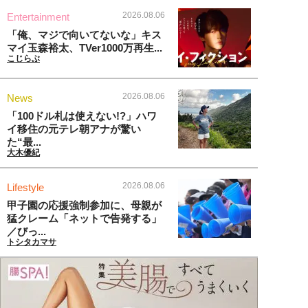
2026.08.06
Entertainment
「俺、マジで向いてないな」キス
マイ玉森裕太、TVer1000万再生...
こじらぶ
2026.08.06
News
「100ドル札は使えない!?」ハワ
イ移住の元テレ朝アナが驚い
た“最...
大木優紀
2026.08.06
Lifestyle
甲子園の応援強制参加に、母親が
猛クレーム「ネットで告発する」
／びっ...
トシタカマサ