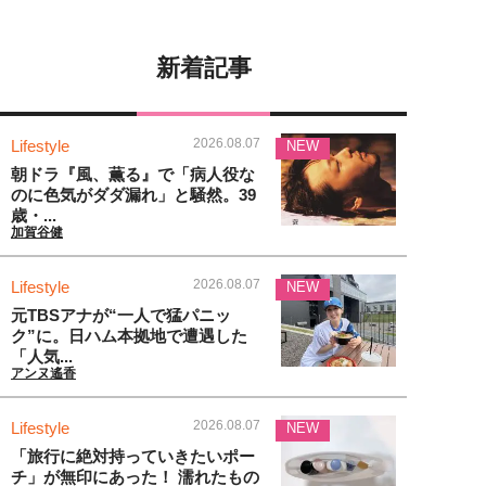
新着記事
2026.08.07
Lifestyle
NEW
朝ドラ『風、薫る』で「病人役な
のに色気がダダ漏れ」と騒然。39
歳・...
加賀谷健
2026.08.07
Lifestyle
NEW
元TBSアナが“一人で猛パニッ
ク”に。日ハム本拠地で遭遇した
「人気...
アンヌ遙香
2026.08.07
Lifestyle
NEW
「旅行に絶対持っていきたいポー
チ」が無印にあった！ 濡れたもの