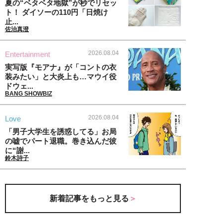
夏の“ベタベタ地獄”が秒でリセッ
ト！ ダイソーの110円「日焼け
止...
佐治真澄
2026.08.04
Entertainment
実写版『モアナ』が「コントの衣
装みたい」と大炎上も…マウイ役
ドウェ...
BANG SHOWBIZ
2026.08.04
Love
「男子大学生を誘惑してる」お局
の嘘でパート退職。巻き込んだ彼
に“謝...
鈴木詩子
新着記事をもっと見る