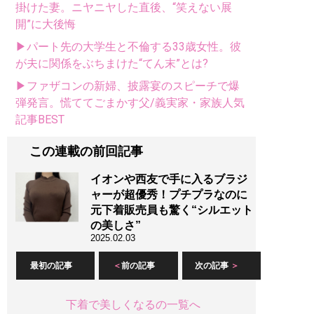
掛けた妻。ニヤニヤした直後、“笑えない展
開”に大後悔
▶パート先の大学生と不倫する33歳女性。彼
が夫に関係をぶちまけた“てん末”とは?
▶ファザコンの新婦、披露宴のスピーチで爆
弾発言。慌ててごまかす父/義実家・家族人気
記事BEST
この連載の前回記事
イオンや西友で手に入るブラジ
ャーが超優秀！プチプラなのに
元下着販売員も驚く“シルエット
の美しさ”
2025.02.03
最初の記事
前の記事
次の記事
下着で美しくなるの一覧へ