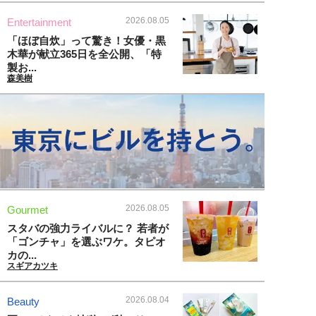
2026.08.05
Entertainment
「ほぼ自炊」って驚き！女優・黒
木華が献立365日を全公開、「特
製お...
森美樹
2026.08.05
Gourmet
スタバの強力ライバルに？ 若者が
「ゴンチャ」を選ぶワケ。タピオ
カの...
スギアカツキ
2026.08.04
Beauty