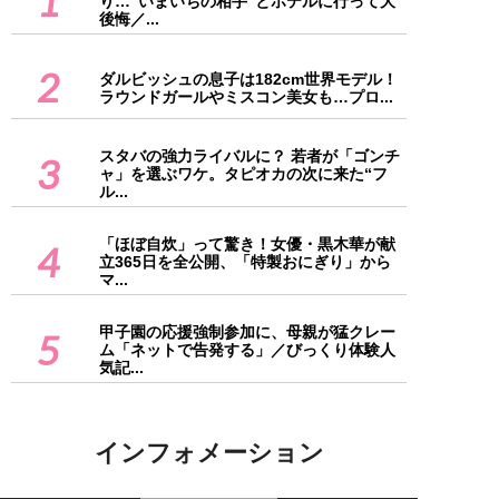
1
り…“いまいちの相手”とホテルに行って大
後悔／...
2
ダルビッシュの息子は182cm世界モデル！
ラウンドガールやミスコン美女も…プロ...
スタバの強力ライバルに？ 若者が「ゴンチ
3
ャ」を選ぶワケ。タピオカの次に来た“フ
ル...
「ほぼ自炊」って驚き！女優・黒木華が献
4
立365日を全公開、「特製おにぎり」から
マ...
甲子園の応援強制参加に、母親が猛クレー
5
ム「ネットで告発する」／びっくり体験人
気記...
インフォメーション