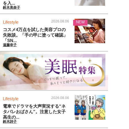
を入...
鈴木美奈子
2026.08.06
Lifestyle
NEW
コスメ4万点を試した美容プロの
失敗談。「手の甲に塗って確認」
「SN...
遠藤幸子
2026.08.06
Lifestyle
電車でドラマを大声実況する“ネ
タバレおばさん”。注意した女子
高生の...
鈴木詩子