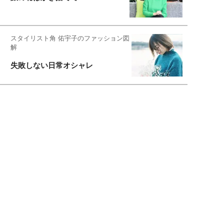
スタイリスト角 佑宇子のファッション図
解
失敗しない日常オシャレ
元『渡鬼』子役・宇野なおみの
話そ、お茶しよっ元気出そ
恋愛コンサル菊乃が出会った女性たち
私が結婚できないワケ
宇垣美里が映画への想いを綴る