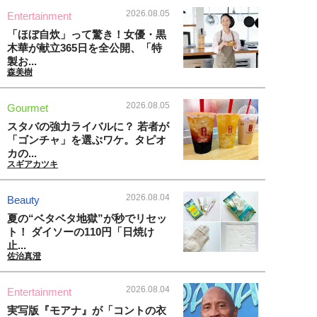
2026.08.05
Entertainment
「ほぼ自炊」って驚き！女優・黒
木華が献立365日を全公開、「特
製お...
森美樹
2026.08.05
Gourmet
スタバの強力ライバルに？ 若者が
「ゴンチャ」を選ぶワケ。タピオ
カの...
スギアカツキ
2026.08.04
Beauty
夏の“ベタベタ地獄”が秒でリセッ
ト！ ダイソーの110円「日焼け
止...
佐治真澄
2026.08.04
Entertainment
実写版『モアナ』が「コントの衣