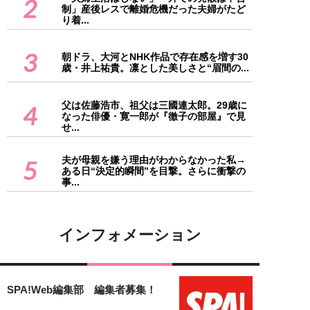
2
制」産後レスで離婚危機だった夫婦がたど
り着...
3
朝ドラ、大河とNHK作品で存在感を増す30
歳・井上祐貴。凛とした美しさと“眉間の...
父は佐藤浩市、祖父は三國連太郎。29歳に
4
なった俳優・寛一郎が『徹子の部屋』で見
せ...
夫が母親を嫌う理由がわからなかった私→
5
ある日“決定的瞬間”を目撃。さらに衝撃の
事...
インフォメーション
SPA!Web編集部 編集者募集！