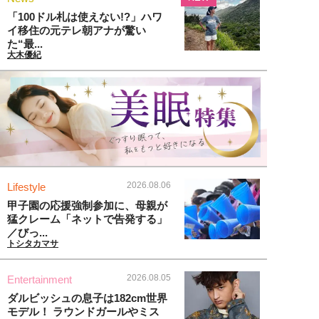
「100ドル札は使えない!?」ハワ
イ移住の元テレ朝アナが驚い
た“最...
大木優紀
2026.08.06
Lifestyle
甲子園の応援強制参加に、母親が
猛クレーム「ネットで告発する」
／びっ...
トシタカマサ
2026.08.05
Entertainment
ダルビッシュの息子は182cm世界
モデル！ ラウンドガールやミス