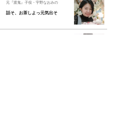
元『渡鬼』子役・宇野なおみの
話そ、お茶しよっ元気出そ
恋愛コンサル菊乃が出会った女性たち
私が結婚できないワケ
元局アナ・アラフォー、アンヌ遙香の
北海道シンプルライフ
宇垣美里が映画への想いを綴る
宇垣美里の沼落ちシネマ