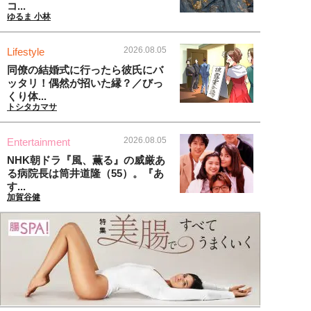
コ...
ゆるま 小林
2026.08.05
Lifestyle
同僚の結婚式に行ったら彼氏にバ
ッタリ！偶然が招いた縁？／びっ
くり体...
トシタカマサ
2026.08.05
Entertainment
NHK朝ドラ『風、薫る』の威厳あ
る病院長は筒井道隆（55）。『あ
す...
加賀谷健