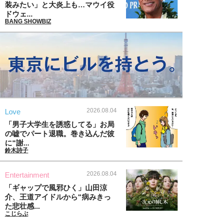
装みたい」と大炎上も…マウイ役
ドウェ...
BANG SHOWBIZ
2026.08.04
Love
「男子大学生を誘惑してる」お局
の嘘でパート退職。巻き込んだ彼
に“謝...
鈴木詩子
2026.08.04
Entertainment
「ギャップで風邪ひく」山田涼
介、王道アイドルから“病みきっ
た悲壮感...
こじらぶ