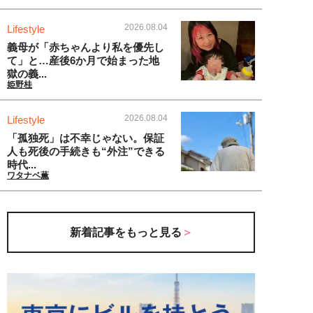
2026.08.04
Lifestyle
義母が「赤ちゃんより私を優先し
て」と…産後6か月で始まった地
獄の義...
姫野桂
2026.08.04
Lifestyle
「孤独死」は不幸じゃない。保証
人も死後の手続きも“外注”できる
時代...
ワタナベ薫
新着記事をもっと見る