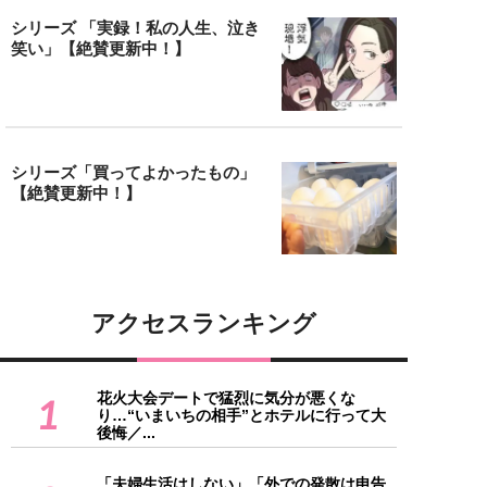
シリーズ 「実録！私の人生、泣き
笑い」【絶賛更新中！】
シリーズ「買ってよかったもの」
【絶賛更新中！】
アクセスランキング
花火大会デートで猛烈に気分が悪くな
1
り…“いまいちの相手”とホテルに行って大
後悔／...
「夫婦生活はしない」「外での発散は申告