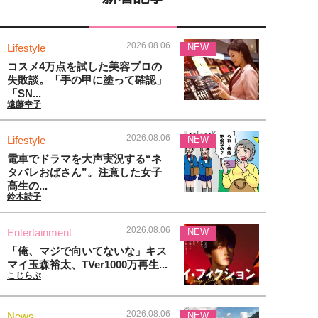
2026.08.06
Lifestyle
NEW
コスメ4万点を試した美容プロの
失敗談。「手の甲に塗って確認」
「SN...
遠藤幸子
2026.08.06
Lifestyle
NEW
電車でドラマを大声実況する“ネ
タバレおばさん”。注意した女子
高生の...
鈴木詩子
2026.08.06
Entertainment
NEW
「俺、マジで向いてないな」キス
マイ玉森裕太、TVer1000万再生...
こじらぶ
2026.08.06
News
NEW