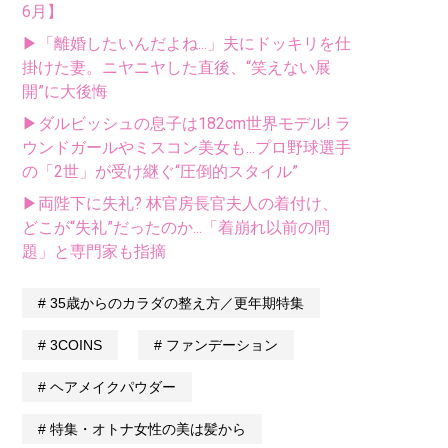
6月】
▶「離婚したいんだよね...」夫にドッキリを仕
掛けた妻。ニヤニヤした直後、“笑えない展
開”に大後悔
▶ダルビッシュの息子は182cm世界モデル! ラ
ウンドガールやミスコン美女も...プロ野球選手
の「2世」が受け継ぐ“圧倒的スタイル”
▶両陛下に失礼? 林官房長官夫人の着付け、
どこが“失礼”だったのか...「着崩れ以前の問
題」と専門家も指摘
35歳からのカラダの整え方／更年期特集
3COINS
ファンデーション
ヘアメイクパウダー
特集・オトナ女性の美は髪から