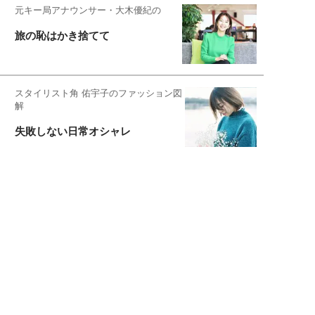
元キー局アナウンサー・大木優紀の
旅の恥はかき捨てて
スタイリスト角 佑宇子のファッション図
解
失敗しない日常オシャレ
元『渡鬼』子役・宇野なおみの
話そ、お茶しよっ元気出そ
恋愛コンサル菊乃が出会った女性たち
私が結婚できないワケ