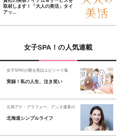
貴社の美容アイテム＆サービスを
取材します！「大人の美活」タイ
アッ...
女子SPA！の人気連載
女子SPA!が贈る実話エピソード集
実録！私の人生、泣き笑い
元局アナ・アラフォー、アンヌ遙香の
北海道シンプルライフ