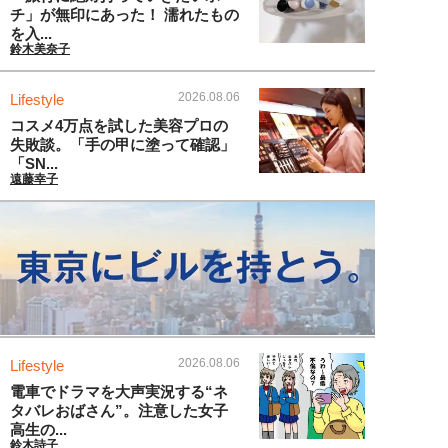
チ」が無印にあった！ 濡れたもの
を入...
鈴木美奈子
2026.08.06
Lifestyle
コスメ4万点を試した美容プロの
失敗談。「手の甲に塗って確認」
「SN...
遠藤幸子
2026.08.06
Lifestyle
電車でドラマを大声実況する“ネ
タバレおばさん”。注意した女子
高生の...
鈴木詩子