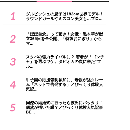
1
ダルビッシュの息子は182cm世界モデル！
ラウンドガールやミスコン美女も…プロ...
「ほぼ自炊」って驚き！女優・黒木華が献
2
立365日を全公開、「特製おにぎり」から
マ...
スタバの強力ライバルに？ 若者が「ゴンチ
3
ャ」を選ぶワケ。タピオカの次に来た“フ
ル...
甲子園の応援強制参加に、母親が猛クレー
4
ム「ネットで告発する」／びっくり体験人
気記...
同僚の結婚式に行ったら彼氏にバッタリ！
5
偶然が招いた縁？／びっくり体験人気記事
BE...