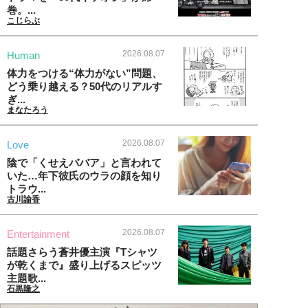
巻。...
こじらぶ
2026.08.07
Human
体力をつける“体力がない”問題、
どう乗り越える？50代のリアルす
ぎ...
まなたろう
2026.08.07
Love
陰で「くせえババア」と言われて
いた…年下彼氏のウラの顔を知り
トラウ...
古川諭香
2026.08.07
Entertainment
話題さらう蒼井優主演『Tシャツ
が乾くまで』盛り上げるスピッツ
主題歌...
石黒隆之