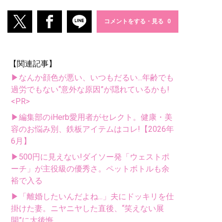
コメントをする・見る
【関連記事】
▶なんか顔色が悪い、いつもだるい...年齢でも
過労でもない“意外な原因”が隠れているかも!
<PR>
▶編集部のiHerb愛用者がセレクト。健康・美
容のお悩み別、鉄板アイテムはコレ!【2026年
6月】
▶500円に見えない!ダイソー発「ウェストポ
ーチ」が主役級の優秀さ。ペットボトルも余
裕で入る
▶「離婚したいんだよね...」夫にドッキリを仕
掛けた妻。ニヤニヤした直後、“笑えない展
開”に大後悔