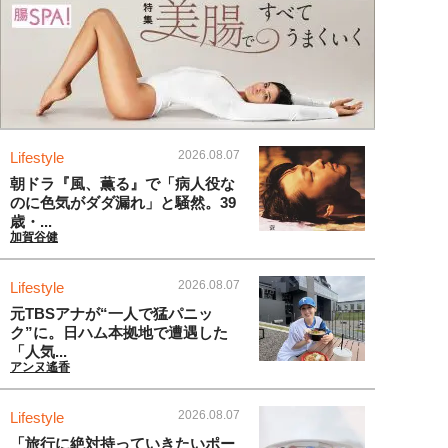
2026.08.07
Lifestyle
朝ドラ『風、薫る』で「病人役な
のに色気がダダ漏れ」と騒然。39
歳・...
加賀谷健
2026.08.07
Lifestyle
元TBSアナが“一人で猛パニッ
ク”に。日ハム本拠地で遭遇した
「人気...
アンヌ遙香
2026.08.07
Lifestyle
「旅行に絶対持っていきたいポー