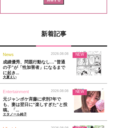
新着記事
2026.08.08
News
NEW
成績優秀、問題行動なし…“普通
の子”が「性加害者」になるまで
に起き...
大夏えい
2026.08.08
Entertainment
NEW
元ジャンポケ斉藤に求刑7年で
も、妻は翌日に“楽しすぎた“と投
稿。「...
エタノール純子