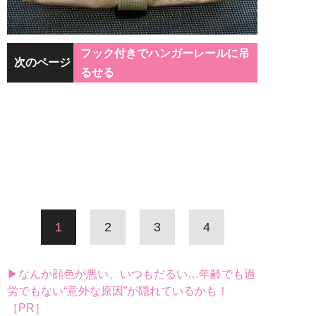
フック付きでハンガーレールに吊
次のページ
るせる
1
2
3
4
▶なんか顔色が悪い、いつもだるい…年齢でも過
労でもない“意外な原因”が隠れているかも！
［PR］