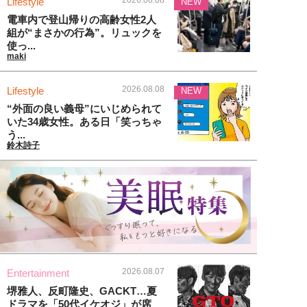
2026.08.08
Lifestyle
NEW
電車内で登山帰りの高齢女性2人
組が“まさかの行為”。リュックを
使っ...
maki
2026.08.08
Lifestyle
NEW
“外面の良い義母”にいじめられて
いた34歳女性。ある日「笑っちゃ
う...
鈴木詩子
2026.08.07
Entertainment
堺雅人、反町隆史、GACKT…夏
ドラマを「50代イケオジ」が席