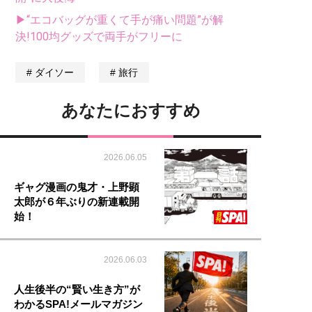
▶“エコバッグが重くて手が痛い問題”が解
決!100均グッズで両手がフリーに
ダイソー
旅行
あなたにおすすめ
2026.06.05
ギャグ漫画の鬼才・上野顕
太郎が６年ぶりの新連載開
始！
2026.06.03
人生後半の“賢い生き方”が
わかるSPA!メールマガジン