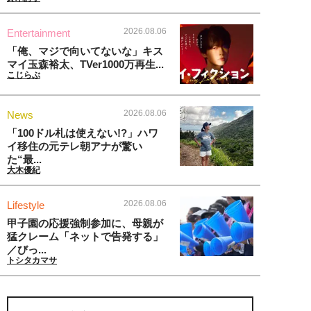
2026.08.06
Entertainment
「俺、マジで向いてないな」キス
マイ玉森裕太、TVer1000万再生...
こじらぶ
2026.08.06
News
「100ドル札は使えない!?」ハワ
イ移住の元テレ朝アナが驚い
た“最...
大木優紀
2026.08.06
Lifestyle
甲子園の応援強制参加に、母親が
猛クレーム「ネットで告発する」
／びっ...
トシタカマサ