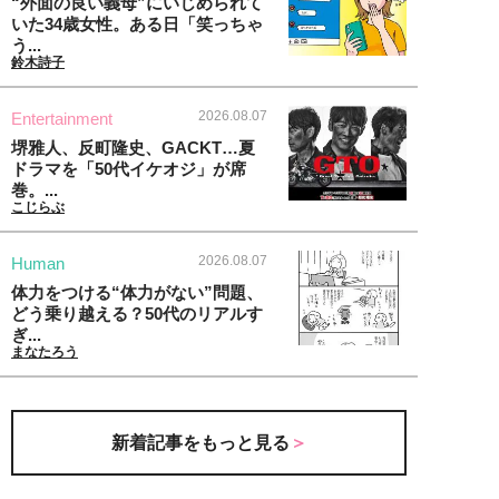
“外面の良い義母”にいじめられて
いた34歳女性。ある日「笑っちゃ
う...
鈴木詩子
2026.08.07
Entertainment
堺雅人、反町隆史、GACKT…夏
ドラマを「50代イケオジ」が席
巻。...
こじらぶ
2026.08.07
Human
体力をつける“体力がない”問題、
どう乗り越える？50代のリアルす
ぎ...
まなたろう
新着記事をもっと見る