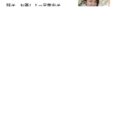
話そ、お茶しよっ元気出そ
宇垣美里が映画への想いを綴る
宇垣美里の沼落ちシネマ
松本穂香が映画愛を語ります
銀幕ロンリーガール
猫バカライターがおくる
今日のにゃんこタイム