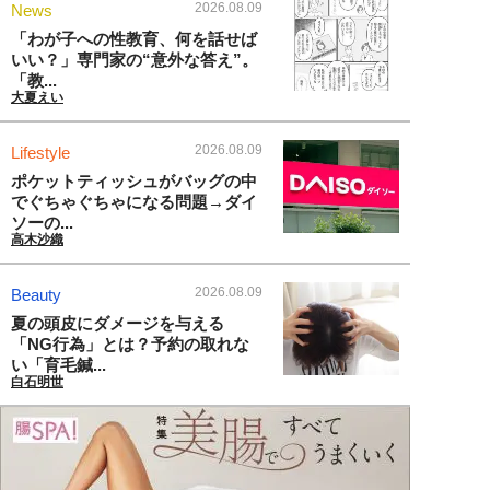
2026.08.09
News
「わが子への性教育、何を話せば
いい？」専門家の“意外な答え”。
「教...
大夏えい
2026.08.09
Lifestyle
ポケットティッシュがバッグの中
でぐちゃぐちゃになる問題→ダイ
ソーの...
高木沙織
2026.08.09
Beauty
夏の頭皮にダメージを与える
「NG行為」とは？予約の取れな
い「育毛鍼...
白石明世