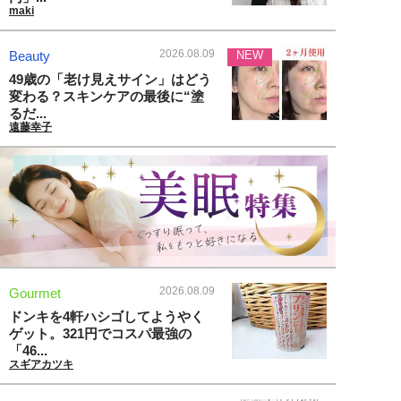
maki
2026.08.09
Beauty
NEW
49歳の「老け見えサイン」はどう
変わる？スキンケアの最後に“塗
るだ...
遠藤幸子
2026.08.09
Gourmet
ドンキを4軒ハシゴしてようやく
ゲット。321円でコスパ最強の
「46...
スギアカツキ