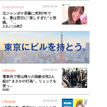
2026.08.08
Entertainment
元ジャンポケ斉藤に求刑7年で
も、妻は翌日に“楽しすぎた“と投
稿。「...
エタノール純子
2026.08.08
Lifestyle
電車内で登山帰りの高齢女性2人
組が“まさかの行為”。リュックを
使っ...
maki
2026.08.08
Lifestyle