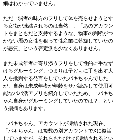
細はわかっていません。
ただ「弱者の味方のフリして体を売らせようとす
る女衒が凍結されるのは当然」、「あのアカウン
トをまともだと支持するような、物事の判断がつ
かない層の女性を狙って性産業に斡旋していたの
が悪質」という否定派も少なくありません。
また未成年者に寄り添うフリをして性的に手なず
けるグルーミング、つまりは子どもに手を出す大
人を批判する発言をしていたパキちゃんでした
が、自身は未成年者が年齢をサバ読みして使用可
能なパパ活アプリも紹介していたため、「パキち
ゃん自身がグルーミングしていたのでは？」とい
う指摘もあります。
「パキちゃん」アカウントが凍結された現在、
「パキちゃん」は複数の別アカウントでXに復活
していますが、それらもたびたび凍結されるとい