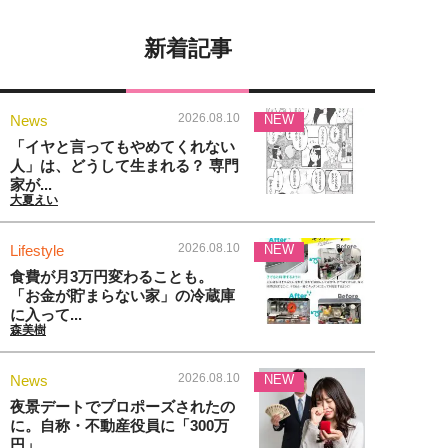
新着記事
2026.08.10
News
NEW
「イヤと言ってもやめてくれない
人」は、どうして生まれる？ 専門
家が...
大夏えい
2026.08.10
Lifestyle
NEW
食費が月3万円変わることも。
「お金が貯まらない家」の冷蔵庫
に入って...
森美樹
2026.08.10
News
NEW
夜景デートでプロポーズされたの
に。自称・不動産役員に「300万
円」...