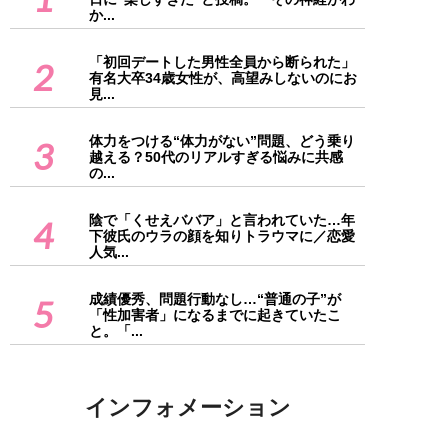
か...
「初回デートした男性全員から断られた」
2
有名大卒34歳女性が、高望みしないのにお
見...
体力をつける“体力がない”問題、どう乗り
3
越える？50代のリアルすぎる悩みに共感
の...
陰で「くせえババア」と言われていた…年
4
下彼氏のウラの顔を知りトラウマに／恋愛
人気...
成績優秀、問題行動なし…“普通の子”が
5
「性加害者」になるまでに起きていたこ
と。「...
インフォメーション