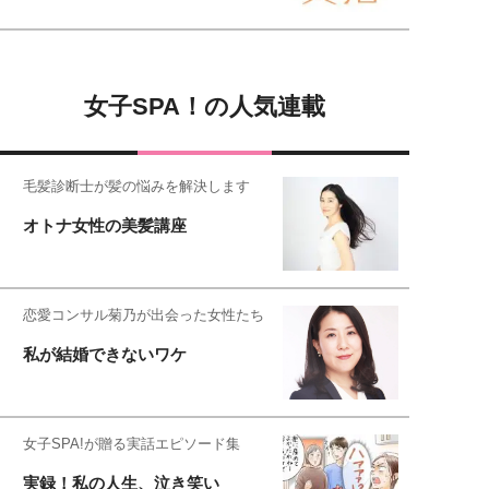
女子SPA！の人気連載
毛髪診断士が髪の悩みを解決します
オトナ女性の美髪講座
恋愛コンサル菊乃が出会った女性たち
私が結婚できないワケ
女子SPA!が贈る実話エピソード集
実録！私の人生、泣き笑い