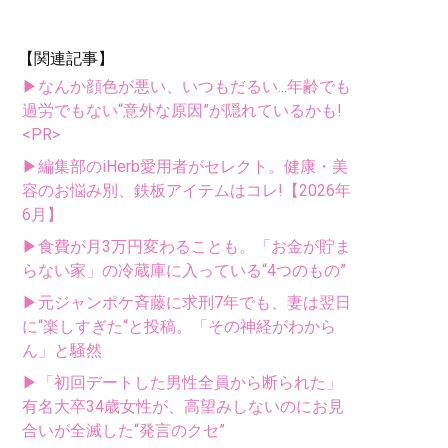
【関連記事】
▶なんか顔色が悪い、いつもだるい...年齢でも
過労でもない“意外な原因”が隠れているかも!
<PR>
▶編集部のiHerb愛用者がセレクト。健康・美
容のお悩み別、鉄板アイテムはコレ!【2026年
6月】
▶食費が月3万円変わることも。「お金が貯ま
らない家」の冷蔵庫に入っている“4つのもの”
▶元ジャンポケ斉藤に求刑7年でも、妻は翌日
に“楽しすぎた“と投稿。「その神経がわから
ん」と騒然
▶「初回デートした男性全員から断られた」
有名大卒34歳女性が、高望みしないのにお見
合いが全滅した“発言のクセ”