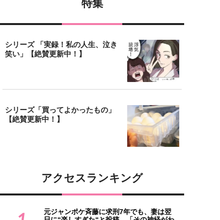
特集
シリーズ 「実録！私の人生、泣き
笑い」【絶賛更新中！】
シリーズ「買ってよかったもの」
【絶賛更新中！】
アクセスランキング
元ジャンポケ斉藤に求刑7年でも、妻は翌
1
日に“楽しすぎた“と投稿。「その神経がわ